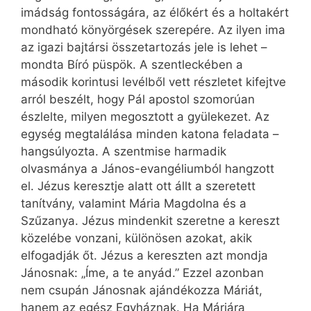
imádság fontosságára, az élőkért és a holtakért
mondható könyörgések szerepére. Az ilyen ima
az igazi bajtársi összetartozás jele is lehet –
mondta Bíró püspök. A szentleckében a
második korintusi levélből vett részletet kifejtve
arról beszélt, hogy Pál apostol szomorúan
észlelte, milyen megosztott a gyülekezet. Az
egység megtalálása minden katona feladata –
hangsúlyozta. A szentmise harmadik
olvasmánya a János-evangéliumból hangzott
el. Jézus keresztje alatt ott állt a szeretett
tanítvány, valamint Mária Magdolna és a
Szűzanya. Jézus mindenkit szeretne a kereszt
közelébe vonzani, különösen azokat, akik
elfogadják őt. Jézus a kereszten azt mondja
Jánosnak: „Íme, a te anyád.” Ezzel azonban
nem csupán Jánosnak ajándékozza Máriát,
hanem az egész Egyháznak. Ha Máriára