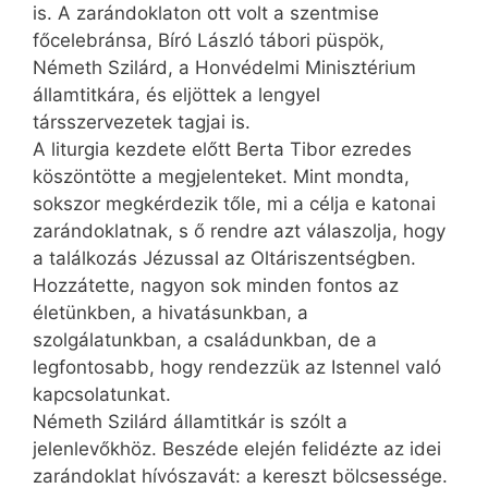
is. A zarándoklaton ott volt a szentmise
főcelebránsa, Bíró László tábori püspök,
Németh Szilárd, a Honvédelmi Minisztérium
államtitkára, és eljöttek a lengyel
társszervezetek tagjai is.
A liturgia kezdete előtt Berta Tibor ezredes
köszöntötte a megjelenteket. Mint mondta,
sokszor megkérdezik tőle, mi a célja e katonai
zarándoklatnak, s ő rendre azt válaszolja, hogy
a találkozás Jézussal az Oltáriszentségben.
Hozzátette, nagyon sok minden fontos az
életünkben, a hivatásunkban, a
szolgálatunkban, a családunkban, de a
legfontosabb, hogy rendezzük az Istennel való
kapcsolatunkat.
Németh Szilárd államtitkár is szólt a
jelenlevőkhöz. Beszéde elején felidézte az idei
zarándoklat hívószavát: a kereszt bölcsessége.