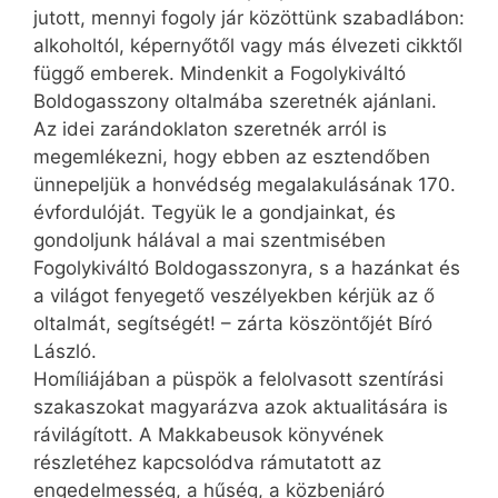
jutott, mennyi fogoly jár közöttünk szabadlábon:
alkoholtól, képernyőtől vagy más élvezeti cikktől
függő emberek. Mindenkit a Fogolykiváltó
Boldogasszony oltalmába szeretnék ajánlani.
Az idei zarándoklaton szeretnék arról is
megemlékezni, hogy ebben az esztendőben
ünnepeljük a honvédség megalakulásának 170.
évfordulóját. Tegyük le a gondjainkat, és
gondoljunk hálával a mai szentmisében
Fogolykiváltó Boldogasszonyra, s a hazánkat és
a világot fenyegető veszélyekben kérjük az ő
oltalmát, segítségét! – zárta köszöntőjét Bíró
László.
Homíliájában a püspök a felolvasott szentírási
szakaszokat magyarázva azok aktualitására is
rávilágított. A Makkabeusok könyvének
részletéhez kapcsolódva rámutatott az
engedelmesség, a hűség, a közbenjáró