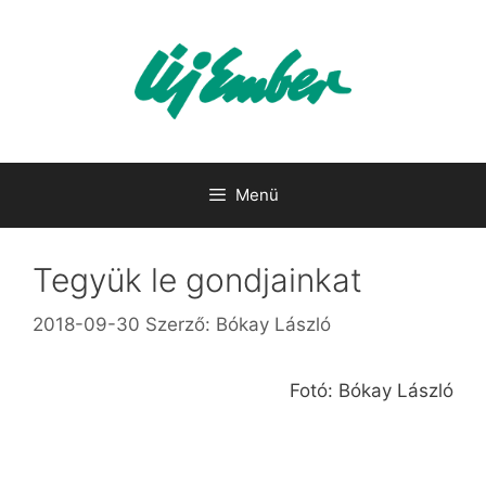
Kilépés
a
tartalomba
Menü
Tegyük le gondjainkat
2018-09-30
Szerző:
Bókay László
Fotó: Bókay László