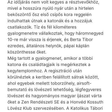
Az időjárás nem volt kegyes a résztvevőkhöz,
mivel a hosszúra nyúló nyár után a hirtelen
beköszöntő ősz első csípős kora reggelén
indulhattak útnak a katonák és a hozzájuk
csatlakozók. Tíz és fél kilométeres
gyalogmenetre vállalkoztak, hogy háromnegyed
10-re már vissza is érjenek, és Berta Tibor
ezredes, általános helynök, pápai káplán
köszönthesse őket.
Még tartott a gyalogmenet, amikor a többi
katona és családtagjaik is megérkeztek a
kegytemplomhoz. A regisztráció után
körülnéztek a kertben felállított sátrak között,
ahol egyebek mellett toborzóhely, airsoft-
bemutató és lövészeti lehetőség, légfegyveres
lövészet és hagyományos magyar íjászat várta
őket a Zen Rendészeti SE és a Honvéd Kossuth
Lövész Klub szervezésében. A Katolikus Tábori