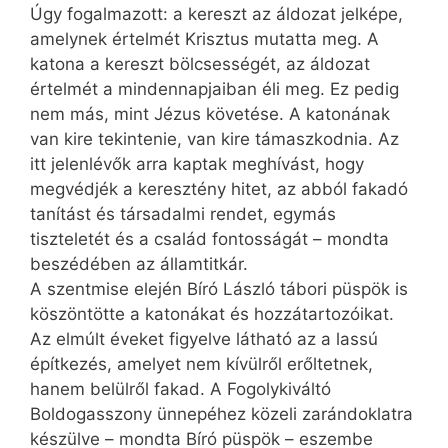
Úgy fogalmazott: a kereszt az áldozat jelképe,
amelynek értelmét Krisztus mutatta meg. A
katona a kereszt bölcsességét, az áldozat
értelmét a mindennapjaiban éli meg. Ez pedig
nem más, mint Jézus követése. A katonának
van kire tekintenie, van kire támaszkodnia. Az
itt jelenlévők arra kaptak meghívást, hogy
megvédjék a keresztény hitet, az abból fakadó
tanítást és társadalmi rendet, egymás
tiszteletét és a család fontosságát – mondta
beszédében az államtitkár.
A szentmise elején Bíró László tábori püspök is
köszöntötte a katonákat és hozzátartozóikat.
Az elmúlt éveket figyelve látható az a lassú
építkezés, amelyet nem kívülről erőltetnek,
hanem belülről fakad. A Fogolykiváltó
Boldogasszony ünnepéhez közeli zarándoklatra
készülve – mondta Bíró püspök – eszembe