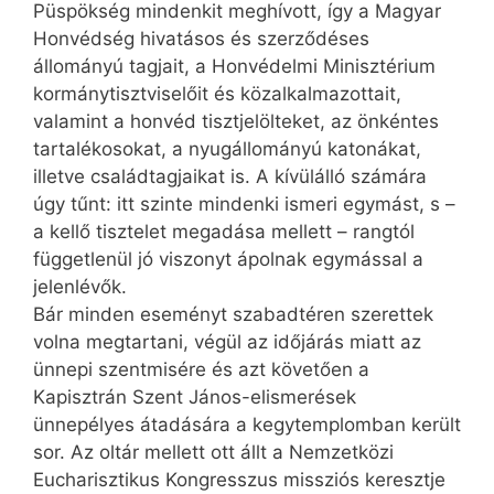
Püspökség mindenkit meghívott, így a Magyar
Honvédség hivatásos és szerződéses
állományú tagjait, a Honvédelmi Minisztérium
kormánytisztviselőit és közalkalmazottait,
valamint a honvéd tisztjelölteket, az önkéntes
tartalékosokat, a nyugállományú katonákat,
illetve családtagjaikat is. A kívülálló számára
úgy tűnt: itt szinte mindenki ismeri egymást, s –
a kellő tisztelet megadása mellett – rangtól
függetlenül jó viszonyt ápolnak egymással a
jelenlévők.
Bár minden eseményt szabadtéren szerettek
volna megtartani, végül az időjárás miatt az
ünnepi szentmisére és azt követően a
Kapisztrán Szent János-elismerések
ünnepélyes átadására a kegytemplomban került
sor. Az oltár mellett ott állt a Nemzetközi
Eucharisztikus Kongresszus missziós keresztje