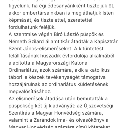
figyelünk, ha égi édesanyánkként tiszteljük őt,
akkor embertársainkban is megláthatjuk Isten
képmását, és tisztelettel, szeretettel
fordulhatunk feléjük.
A szentmise végén Bíró László püspök és
Németh Szilárd államtitkár átadták a Kapisztrán
Szent János-elismeréseket. A kitüntetést
felállításának huszadik évfordulója alkalmából
alapította a Magyarországi Katonai
Ordinariátus, azok számára, akik a katolikus
tábori lelkészek tevékenységét támogatva
hozzájárulnak az ordinariátus küldetésének
megvalósításához.
Az elismerések átadása után bemutatták a
püspökség két új kiadványát: az Újszövetségi
Szentírás a Magyar Honvédség számára,
valamint a Zarándok ima- és olvasókönyv a
Magyar Honvédség számára című köteteket.