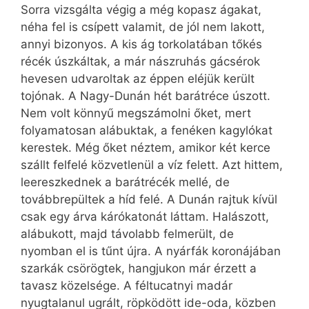
Sorra vizsgálta végig a még kopasz ágakat,
néha fel is csípett valamit, de jól nem lakott,
annyi bizonyos. A kis ág torkolatában tőkés
récék úszkáltak, a már nászruhás gácsérok
hevesen udvaroltak az éppen eléjük került
tojónak. A Nagy-Dunán hét barátréce úszott.
Nem volt könnyű megszámolni őket, mert
folyamatosan alábuktak, a fenéken kagylókat
kerestek. Még őket néztem, amikor két kerce
szállt felfelé közvetlenül a víz felett. Azt hittem,
leereszkednek a barátrécék mellé, de
továbbrepültek a híd felé. A Dunán rajtuk kívül
csak egy árva kárókatonát láttam. Halászott,
alábukott, majd távolabb felmerült, de
nyomban el is tűnt újra. A nyárfák koronájában
szarkák csörögtek, hangjukon már érzett a
tavasz közelsége. A féltucatnyi madár
nyugtalanul ugrált, röpködött ide-oda, közben