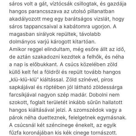
sáros volt a gát, víztócsák csillogtak, és gazdája
hangos parancsszava az utolsó pillanatban
akadályozott meg egy barátságos vizslát, hogy
sáros tappancsaival a kabátomra ugorjon. A
magasban sirályok repültek, távolabb
dolmányos varjú károgott kitartóan.
Amikor reggel elindultam, még esőre állt az idő,
de aztán szakadozni kezdtek a felhők, és néha
a nap is előbukkant. A csúcs közelében zöld
küllő kelt fel a földről és repült tovább hangos
„klü-klü-klü” kiáltással. Zöld színével, piros
sapkájával és röptében jól látható zöldessárga
farcsíkjával nagyon szép madár. Dobolni nem
szokott, foglalt területét inkább sűrűn hallatott
hangos kiáltásával jelzi. A szomszédok vagy a
párok néha duetteznek, felelgetnek egymásnak.
A csúcsnál két széncinege énekelt, az egyik
fűzfa koronájában kis kék cinege tornászott.