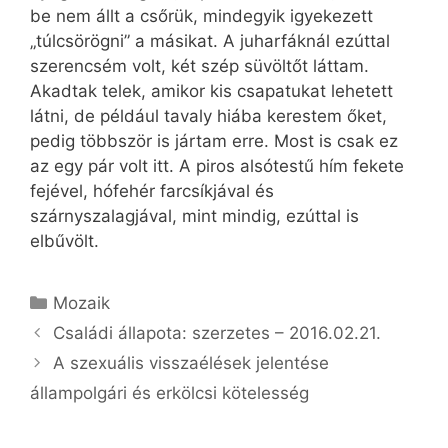
be nem állt a csőrük, mind­egyik igyekezett
„túlcsörögni” a másikat. A juharfáknál ezúttal
szerencsém volt, két szép süvöltőt láttam.
Akadtak telek, amikor kis csapatukat lehetett
látni, de például tavaly hiába kerestem őket,
pedig többször is jártam erre. Most is csak ez
az egy pár volt itt. A piros alsótestű hím fekete
fejével, hófehér farcsíkjával és
szárnyszalagjával, mint mindig, ezúttal is
elbűvölt.
Kategória
Mozaik
Családi állapota: szerzetes – 2016.02.21.
A szexuális visszaélések jelentése
állampolgári és erkölcsi kötelesség