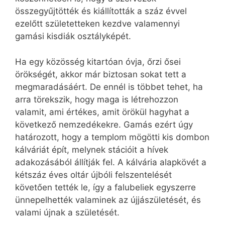
összegyűjtötték és kiállították a száz évvel
ezelőtt születetteken kezdve valamennyi
gamási kisdiák osztályképét.
Ha egy közösség kitartóan óvja, őrzi ősei
örökségét, akkor már biztosan sokat tett a
megmaradásáért. De ennél is többet tehet, ha
arra törekszik, hogy maga is létrehozzon
valamit, ami értékes, amit örökül hagyhat a
következő nemzedékekre. Gamás ezért úgy
határozott, hogy a templom mögötti kis dombon
kálváriát épít, melynek stációit a hívek
adakozásából állítják fel. A kálvária alapkövét a
kétszáz éves oltár újbóli felszentelését
követően tették le, így a falubeliek egyszerre
ünnepelhették valaminek az újjászületését, és
valami újnak a születését.