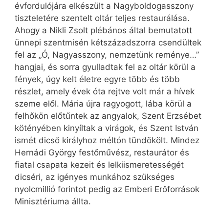
évfordulójára elkészült a Nagyboldogasszony
tiszteletére szentelt oltár teljes restaurálása.
Ahogy a Nikli Zsolt plébános által bemutatott
ünnepi szentmisén kétszázadszorra csendültek
fel az „Ó, Nagyasszony, nemzetünk reménye…”
hangjai, és sorra gyulladtak fel az oltár körül a
fények, úgy kelt életre egyre több és több
részlet, amely évek óta rejtve volt már a hívek
szeme elől. Mária újra ragyogott, lába körül a
felhőkön előtűntek az angyalok, Szent Erzsébet
kötényében kinyíltak a virágok, és Szent István
ismét dicső királyhoz méltón tündökölt. Mindez
Hernádi György festőművész, restaurátor és
fiatal csapata kezeit és lelkiismeretességét
dicséri, az igényes munkához szükséges
nyolcmillió forintot pedig az Emberi Erőforrások
Minisztériuma állta.