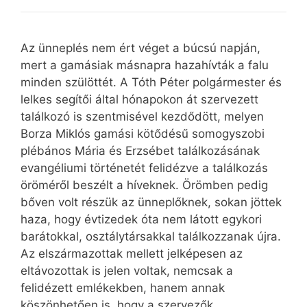
Az ünneplés nem ért véget a búcsú napján,
mert a gamásiak másnapra hazahívták a falu
minden szülöttét. A Tóth Péter polgármester és
lelkes segítői által hónapokon át szervezett
találkozó is szentmisével kezdődött, melyen
Borza Miklós gamási kötődésű somogyszobi
plébános Mária és Erzsébet találkozásának
evangéliumi történetét felidézve a találkozás
öröméről beszélt a híveknek. Örömben pedig
bőven volt részük az ünneplőknek, sokan jöttek
haza, hogy évtizedek óta nem látott egykori
barátokkal, osztálytársakkal találkozzanak újra.
Az elszármazottak mellett jelképesen az
eltávozottak is jelen voltak, nemcsak a
felidézett emlékekben, hanem annak
köszönhetően is, hogy a szervezők