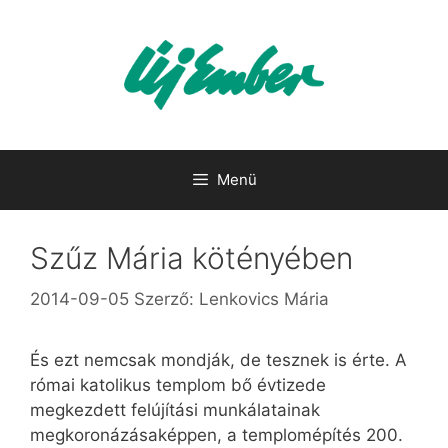
Kilépés
a
tartalomba
Menü
Szűz Mária kötényében
2014-09-05
Szerző:
Lenkovics Mária
És ezt nemcsak mondják, de tesznek is érte. A
római katolikus templom bő évtizede
megkezdett felújítási munkálatainak
megkoronázásaképpen, a templomépítés 200.