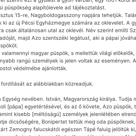
l szerint ezt a gyűlést a győri várban, egy 1001 körül 
si püspökség alapítólevele ad tájékoztatást.
sztus 15-re, Nagyboldogasszony napjára tehetjük. Talá
 ki az új Pécsi Egyházmegye számára az oklevelet. A g
a csak általánosan utal az oklevél. Név szerint említi S
iadóját, majd Azo szentszéki legátust, aki a pápai jóváh
üspököt.
 valamennyi magyar püspök, s mellettük világi előkelők
nyabb rangú személyek is jelen voltak az eseményen. Az 
ostol védelmébe ajánlották.
fordítását az alábbiakban közreadjuk.
 Egység nevében. István, Magyarország királya. Tudja 
toli [pápa] egyetértésével, és az ő követe, Azo püspök,
lamint kisebb [méltóságú] személyek jelenlétében elren
je dicsőségére, Bonipertet tettük meg oda püspöknek, ki
tárt Zemogny falucskától egészen Tápé faluig jelöltük ki