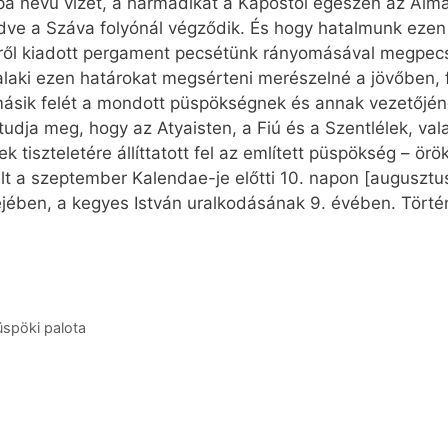
pa nevű vizet, a harmadikat a Kapostól egészen az Almá
dve a Száva folyónál végződik. És hogy hatalmunk eze
rről kiadott pergament pecsétünk rányomásával megpecsé
alaki ezen határokat megsérteni merészelné a jövőben,
 másik felét a mondott püspökségnek és annak vezetőjéne
 tudja meg, hogy az Atyaisten, a Fiú és a Szentlélek, va
k tiszteletére állíttatott fel az említett püspökség – örö
elt a szeptember Kalendae-je előtti 10. napon [augusztus
ében, a kegyes István uralkodásának 9. évében. Történ
üspöki palota