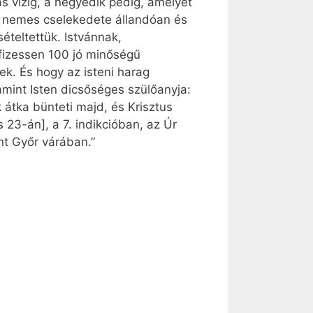
s vízig, a negyedik pedig, amelyet
n nemes cselekedete állandóan és
teltettük. Istvánnak,
 fizessen 100 jó minőségű
k. És hogy az isteni harag
lamint Isten dicsőséges szülőanyja:
k átka bünteti majd, és Krisztus
 23-án], a 7. indikcióban, az Úr
t Győr várában.”