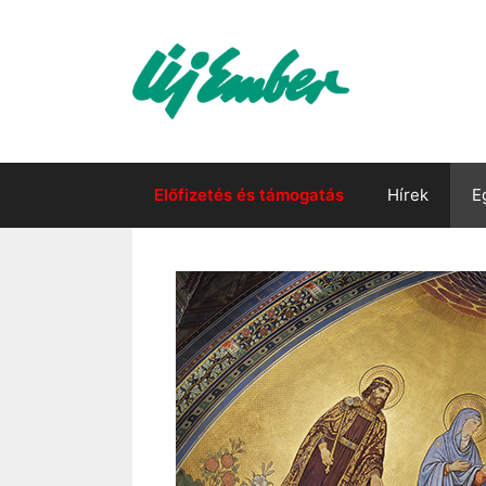
Kilépés
a
tartalomba
Előfizetés és támogatás
Hírek
E