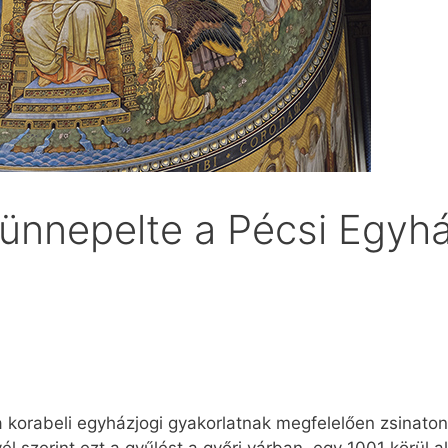
 ünnepelte a Pécsi Egy
korabeli egyházjogi gyakorlatnak megfelelően zsinaton h