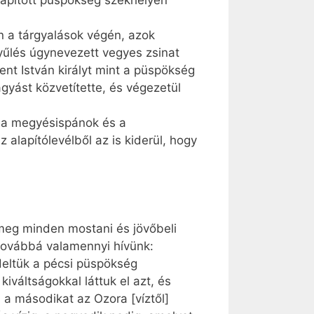
alapított püspökség székhelyén
n a tárgyalások végén, azok
yűlés úgynevezett vegyes zsinat
zent István királyt mint a püspökség
agyást közvetítette, és végezetül
, a megyésispánok és a
alapítólevélből az is kiderül, hogy
meg minden mostani és jövőbeli
 továbbá valamennyi hívünk:
deltük a pécsi püspökség
váltságokkal láttuk el azt, és
, a másodikat az Ozora [víztől]