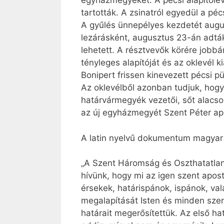
egyházmegyéket. A pécsi alapítólevé
tartották. A zsinatról egyedül a péc
A gyűlés ünnepélyes kezdetét augu
lezárásként, augusztus 23-án adták
lehetett. A résztvevők körére jobbár
tényleges alapítóját és az oklevél k
Bonipert frissen kinevezett pécsi p
Az oklevélből azonban tudjuk, hogy
határvármegyék vezetői, sőt alacso
az új egyházmegyét Szent Péter ap
A latin nyelvű dokumentum magyar 
„A Szent Háromság és Oszthatatlan
hívünk, hogy mi az igen szent apos
érsekek, határispánok, ispánok, va
megalapítását Isten és minden szent
határait megerősítettük. Az első ha