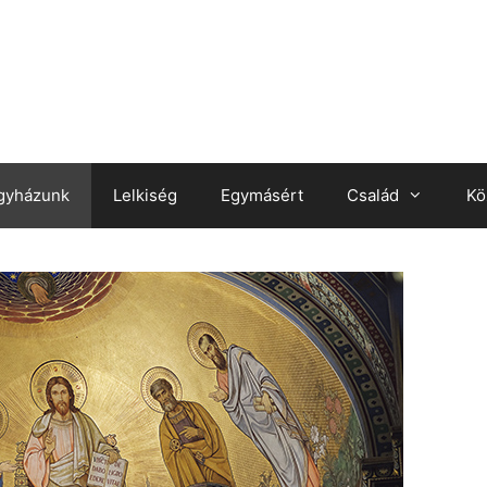
gyházunk
Lelkiség
Egymásért
Család
Kö