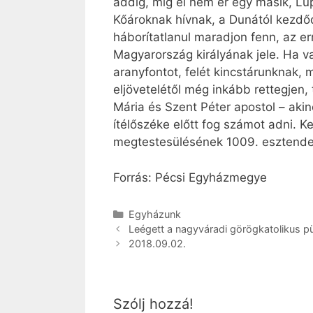
addig, míg el nem ér egy másik, Lu
Kőároknak hívnak, a Dunától kezdő
háborítatlanul maradjon fenn, az e
Magyarország királyának jele. Ha v
aranyfontot, felét kincstárunknak,
eljövetelétől még inkább rettegjen,
Mária és Szent Péter apostol – akine
ítélőszéke előtt fog számot adni. K
megtestesülésének 1009. esztendej
Forrás: Pécsi Egyházmegye
Kategória
Egyházunk
Leégett a nagyváradi görögkatolikus p
2018.09.02.
Szólj hozzá!