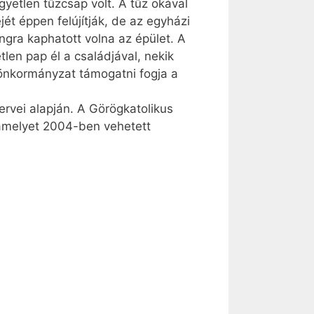
yetlen tűzcsap volt. A tűz okával
jét éppen felújítják, de az egyházi
ángra kaphatott volna az épület. A
tlen pap él a családjával, nekik
 önkormányzat támogatni fogja a
ervei alapján. A Görögkatolikus
 amelyet 2004-ben vehetett