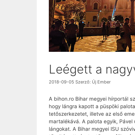
Leégett a nagy
2018-09-05
Szerző:
Új Ember
A bihon.ro Bihar megyei hírportál s
hogy lángra kapott a püspöki palota
tetőszerkezetet, illetve az első em
martalékává. A palota egyik, Pável ut
lángokat. A Bihar megyei ISU szóvi