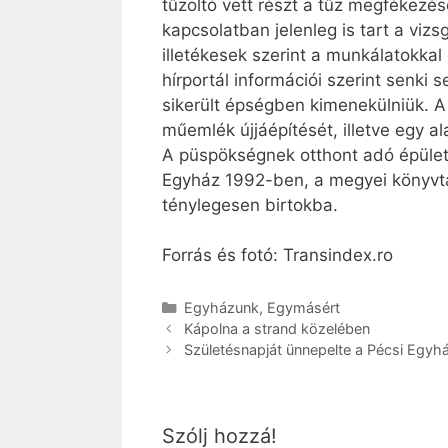
tűzoltó vett részt a tűz megfékezés
kapcsolatban jelenleg is tart a vizs
illetékesek szerint a munkálatokkal 
hírportál információi szerint senki
sikerült épségben kimenekülniük. A
műemlék újjáépítését, illetve egy ala
A püspökségnek otthont adó épülete
Egyház 1992-ben, a megyei könyvtár
ténylegesen birtokba.
Forrás és fotó: Transindex.ro
Kategória
Egyházunk
,
Egymásért
Kápolna a strand közelében
Születésnapját ünnepelte a Pécsi Egy
Szólj hozzá!