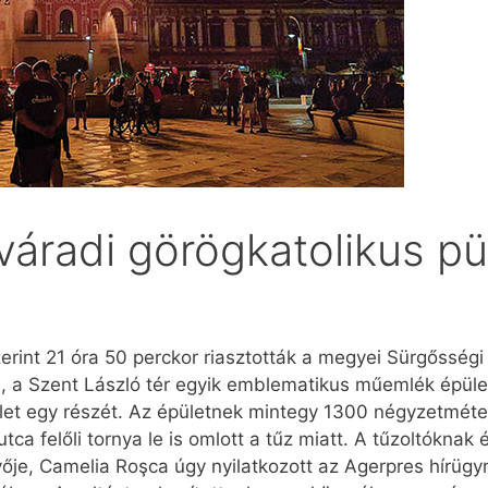
váradi görögkatolikus pü
zerint 21 óra 50 perckor riasztották a megyei Sürgősségi 
, a Szent László tér egyik emblematikus műemlék épülete
elet egy részét. Az épületnek mintegy 1300 négyzetméter
ca felőli tornya le is omlott a tűz miatt. A tűzoltóknak éj
vője, Camelia Roşca úgy nyilatkozott az Agerpres hírü