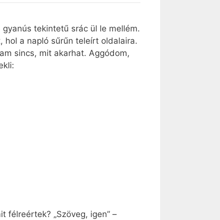
gyanús tekintetű srác ül le mellém.
ol a napló sűrűn teleírt oldalaira.
mam sincs, mit akarhat. Aggódom,
kli:
 félreértek? „Szöveg, igen” –