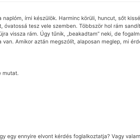
plóm, írni készülök. Harminc körüli, huncut, sőt kissé 
 óvatossá tesz vele szemben. Többször hol rám sandít, h
újra vissza rám. Úgy tűnik, „beakadtam” neki, de fogal
 van. Amikor aztán megszólít, alaposan meglep, mi érde
e mutat.
 egy ennyire elvont kérdés foglalkoztatja? Vagy valamit