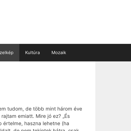
zelkép
Kultúra
Mozaik
sem tudom, de több mint három éve
ajtam emiatt. Mire jó ez? „És
éb értelme, haszna lehetne (ha
ldalt, de nem tekintek hátra, csak