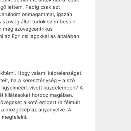
ggő lettem. Pedig csak azt
ba kerülnöm önmagammal, igazán
 szöveg által tudok szembesülni
én még szövegcentrikus
 az Egri csillagokkal és általában
kitérni. Hogy valami képtelenséget
teit, ha a kereszténység – a szó
k figyelméért vívott küzdelemben? A
tét kilátásokat hordoz magában.
vegeket alkotó embert (a félmúlt
és a mozgókép az anyanyelve. A
 megfelelni.