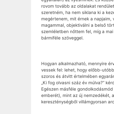
rovom tovább az oldalakat rendületl
szeretném, ha nem siklana ki a kez
megértenem, mit érnek a napjaim, 
magammal, objektiválni a belső tö
szemléletben nőttem fel, míg a mai 
bármiféle szöveggel.
Hogyan alkalmazható, mennyire érvé
vessek fel: lehet, hogy előbb-utóbb
szoros és átvitt értelmében egyará
„Ki fog olvasni száz év múlva?” kér
Egészen másféle gondolkodásmód je
emberét), mint az új nemzedékét, a
kereszténységből villámgyorsan arch