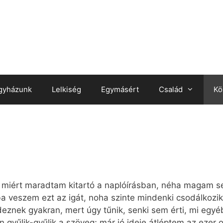
gyházunk
Lelkiség
Egymásért
Család
Kö
és miért maradtam kitartó a naplóírásban, néha magam 
veszem ezt az igát, noha szinte mindenki csodálkozik r
deznek gyakran, mert úgy tűnik, senki sem érti, mi egy
n gyűlik-gyűlik a szöveg; már jó ideje átléptem az ezer o