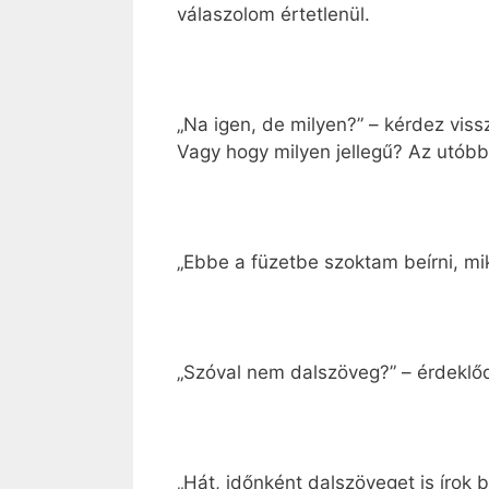
válaszolom értetlenül.
„Na igen, de milyen?” – kérdez vis
Vagy hogy milyen jellegű? Az utóbb
„Ebbe a füzetbe szoktam beírni, mi
„Szóval nem dalszöveg?” – érdeklőd
„Hát, időnként dalszöveget is írok 