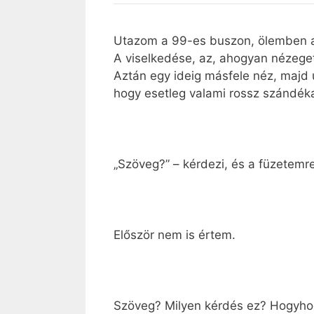
Utazom a 99-es buszon, ölemben a na
A viselkedése, az, ahogyan nézeget,
Aztán egy ideig másfele néz, majd 
hogy esetleg valami rossz szándéka
„Szöveg?” – kérdezi, és a füzetemr
Először nem is értem.
Szöveg? Milyen kérdés ez? Hogyhogy