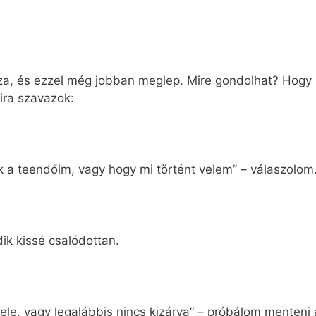
sza, és ezzel még jobban meglep. Mire gondolhat? Hogy 
ira szavazok:
k a teendőim, vagy hogy mi történt velem” – válaszolom
ik kissé csalódottan.
bele, vagy legalábbis nincs kizárva” – próbálom menteni