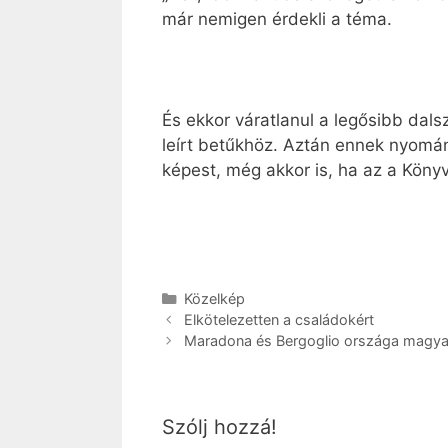
már nemigen érdekli a téma.
És ekkor váratlanul a legősibb dal
leírt betűkhöz. Aztán ennek nyomán 
képest, még akkor is, ha az a Köny
Kategória
Közelkép
Elkötelezetten a családokért
Maradona és Bergoglio országa magy
Szólj hozzá!