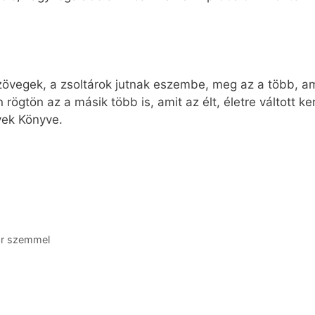
szövegek, a zsoltárok jutnak eszembe, meg az a több, am
rögtön az a másik több is, amit az élt, életre váltott k
vek Könyve.
ar szemmel