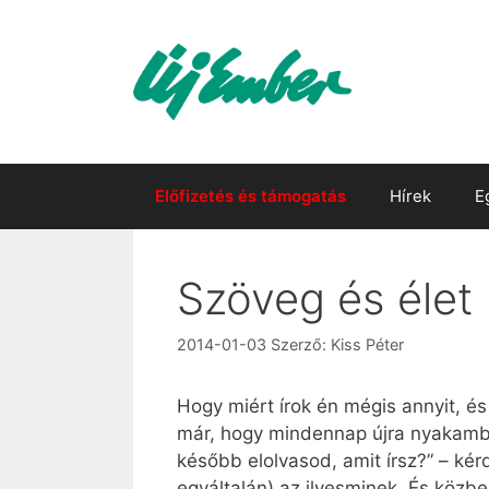
Kilépés
a
tartalomba
Előfizetés és támogatás
Hírek
E
Szöveg és élet
2014-01-03
Szerző:
Kiss Péter
Hogy miért írok én mégis annyit, 
már, hogy mindennap újra nyakamba 
később elolvasod, amit írsz?” – kér
egyáltalán) az ilyesminek. És közbe