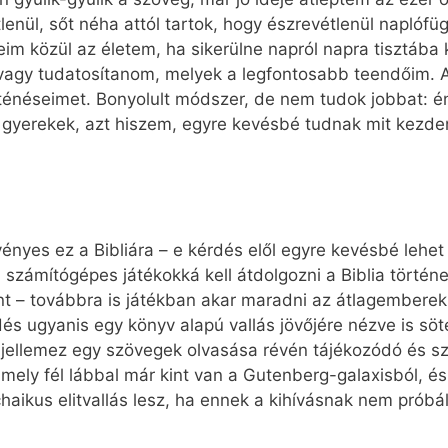
enül, sőt néha attól tartok, hogy észrevétlenül naplófü
eim közül az életem, ha sikerülne napról napra tisztá
vagy tudatosítanom, melyek a legfontosabb teendőim. A
rténéseimet. Bonyolult módszer, de nem tudok jobbat: 
gyerekek, azt hiszem, egyre kevésbé tudnak mit kezdeni
nyes ez a Bibliára – e kérdés elől egyre kevésbé lehet 
 számítógépes játékokká kell átdolgozni a Biblia történe
nt – továbbra is játékban akar maradni az átlagembere
dés ugyanis egy könyv alapú vallás jövőjére nézve is sö
llemez egy szövegek olvasása révén tájékozódó és szö
mely fél lábbal már kint van a Gutenberg-galaxisból, 
aikus elitvallás lesz, ha ennek a kihívásnak nem próbál