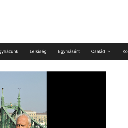
gyházunk
Lelkiség
Egymásért
Család
Kö