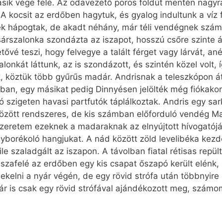
másik vége felé. Az odavezető poros földút mentén nagyr
A kocsit az erdőben hagytuk, és gyalog indultunk a víz f
cék hápogtak, de akadt néhány, már téli vendégnek számí
 sárszalonka szondázta az iszapot, hosszú csőre szinte 
vé teszi, hogy felvegye a talált férget vagy lárvát, ané
onkát láttunk, az is szondázott, és szintén közel volt,
tak, köztük több gyűrűs madár. Andrisnak a teleszkópon á
iban, egy másikat pedig Dinnyésen jelölték még fiókakor
 szigeten havasi partfutók táplálkoztak. Andris egy sarki
özött rendszeres, de kis számban előforduló vendég 
szeretem ezeknek a madaraknak az elnyújtott hívogatójá
borékoló hangjukat. A nád között zöld levelibéka kezdet
lile szaladgált az iszapon. A távolban fiatal rétisas repü
Visszafelé az erdőben egy kis csapat őszapó került elénk
elni a nyár végén, de egy rövid strófa után többnyire 
ár is csak egy rövid strófával ajándékozott meg, számo