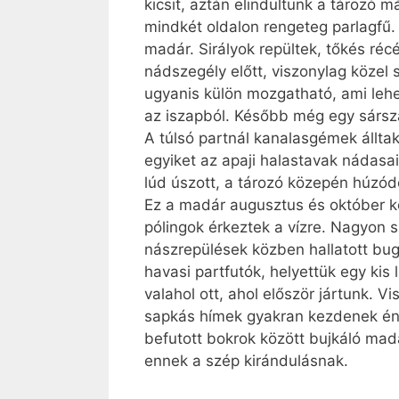
kicsit, aztán elindultunk a tározó 
mindkét oldalon rengeteg parlagfű. 
madár. Sirályok repültek, tőkés ré
nádszegély előtt, viszonylag közel
ugyanis külön mozgatható, ami lehető
az iszapból. Később még egy sárszal
A túlsó partnál ka­na­las­gé­mek áll
egyiket az apaji halastavak nádasa
lúd úszott, a tározó közepén húzódó
Ez a madár augusztus és október k
pólingok érkeztek a vízre. Nagyon 
nászrepülések közben hallatott bugy
havasi partfutók, helyettük egy kis 
valahol ott, ahol először jártunk. 
sapkás hímek gyakran kezdenek ének
befutott bokrok között bujkáló mad
ennek a szép kirándulásnak.