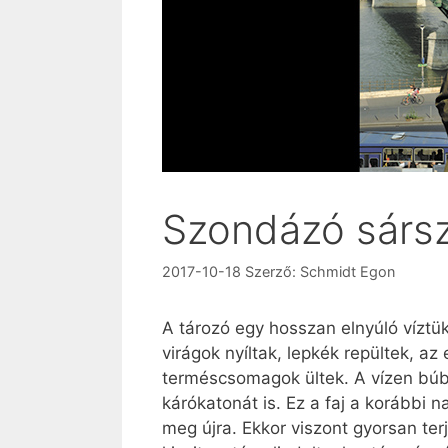
Szondázó sárs
2017-10-18
Szerző:
Schmidt Egon
A tározó egy hosszan elnyúló víztü
virágok nyíltak, lepkék repültek, az
terméscsomagok ültek. A vízen búbo
kárókatonát is. Ez a faj a korábbi 
meg újra. Ekkor viszont gyorsan t