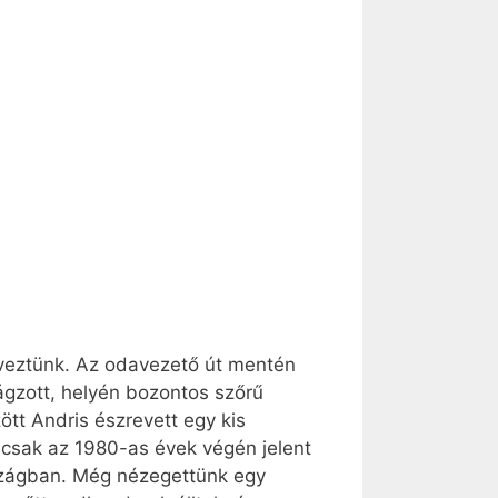
söveztünk. Az odavezető út mentén
irágzott, helyén bozontos szőrű
tt Andris észrevett egy kis
s csak az 1980-as évek végén jelent
rszágban. Még nézegettünk egy