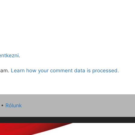
lentkezni
.
spam.
Learn how your comment data is processed.
•
Rólunk