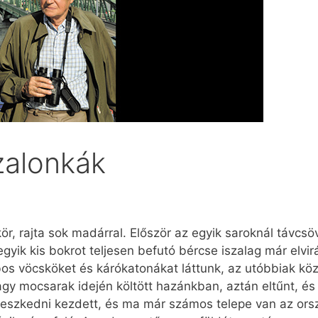
zalonkák
kör, rajta sok madárral. Először az egyik saroknál távc
 egyik kis bokrot teljesen befutó bércse iszalag már elv
s vöcsköket és kárókatonákat láttunk, az utóbbiak közö
nagy mocsarak idején költött hazánkban, aztán eltűnt, é
erjeszkedni kezdett, és ma már számos telepe van az o