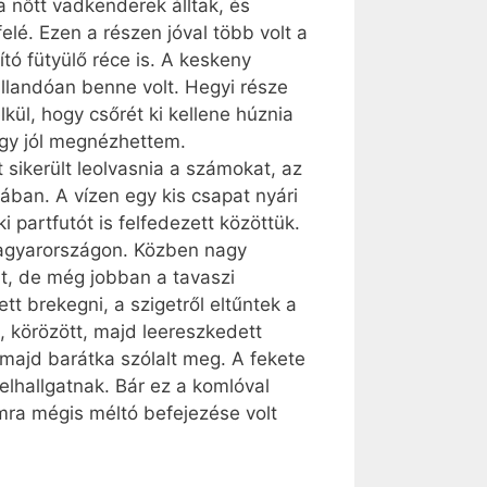
a nőtt vadkenderek álltak, és
elé. Ezen a részen jóval több volt a
tó fütyülő réce is. A keskeny
állandóan benne volt. Hegyi része
lkül, hogy csőrét ki kellene húznia
 így jól megnézhettem.
t sikerült leolvasnia a számokat, az
ában. A vízen egy kis csapat nyári
 partfutót is felfedezett közöttük.
Magyarországon. Közben nagy
t, de még jobban a tavaszi
t brekegni, a szigetről eltűntek a
lt, körözött, majd leereszkedett
, majd barátka szólalt meg. A fekete
elhallgatnak. Bár ez a komlóval
mra mégis méltó befejezése volt