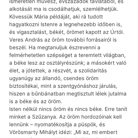
ismeretlen művész, évszázadok távlatából, és
alkotását ma is csodálhatjuk, szemlélhetjük.
Kövessük Mária példáját, aki rá tudott
hagyatkozni Istenre a legnehezebb időben is,
és vigasztalást, békét, örömet kapott az Úrtól.
Veres András az öröm további forrásairól is
beszél. Ha megtanuljuk észrevenni a
felmérhetetlen szépséget a teremtett világban,
a béke lesz az osztályrészünk; a másokért való
élet, a jótettek, a részvét, a szolidaritás
ugyanúgy az állandó, csendes öröm
biztosítékai, mint a szentgyónáshoz járulás,
hiszen a bűnbánatban megtisztult lélek jutalma
is a béke és az öröm.
Isten nélkül nincs öröm és nincs béke. Erre tanít
minket a Szűzanya. Az öröm hordozóinak kell
lennünk – nyomatékosítja a püspök, és
Vörösmarty Mihályt idézi: „Mi az, mi embert