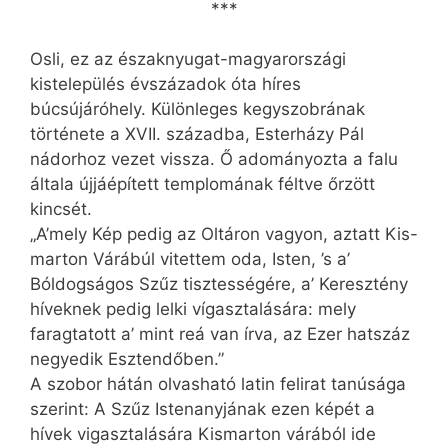
***
Osli, ez az északnyugat-magyarországi
kistelepülés évszázadok óta híres
búcsújáróhely. Különleges kegyszobrának
története a XVII. századba, Esterházy Pál
nádorhoz vezet vissza. Ő adományozta a falu
általa újjáépített templomának féltve őrzött
kincsét.
„A’mely Kép pedig az Oltáron vagyon, aztatt Kis-
marton Várábúl vitettem oda, Isten, ’s a’
Bóldogságos Szűz tisztességére, a’ Keresztény
híveknek pedig lelki vígasztalására: mely
faragtatott a’ mint reá van írva, az Ezer hatszáz
negyedik Esztendőben.”
A szobor hátán olvasható latin felirat tanúsága
szerint: A Szűz Istenanyjának ezen képét a
hívek vigasztalására Kismarton várából ide