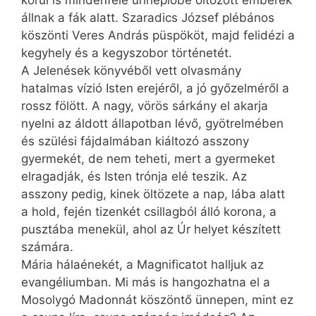
körül is mindenfelé ünneplőbe öltözött emberek
állnak a fák alatt. Szaradics József plébános
köszönti Veres András püspököt, majd felidézi a
kegyhely és a kegyszobor történetét.
A Jelenések könyvéből vett olvasmány
hatalmas vízió Isten erejéről, a jó győzelméről a
rossz fölött. A nagy, vörös sárkány el akarja
nyelni az áldott állapotban lévő, gyötrelmében
és szülési fájdalmában kiáltozó asszony
gyermekét, de nem teheti, mert a gyermeket
elragadják, és Isten trónja elé teszik. Az
asszony pedig, kinek öltözete a nap, lába alatt
a hold, fején tizenkét csillagból álló korona, a
pusztába menekül, ahol az Úr helyet készített
számára.
Mária hálaénekét, a Magnificatot halljuk az
evangéliumban. Mi más is hangozhatna el a
Mosolygó Madonnát köszöntő ünnepen, mint ez