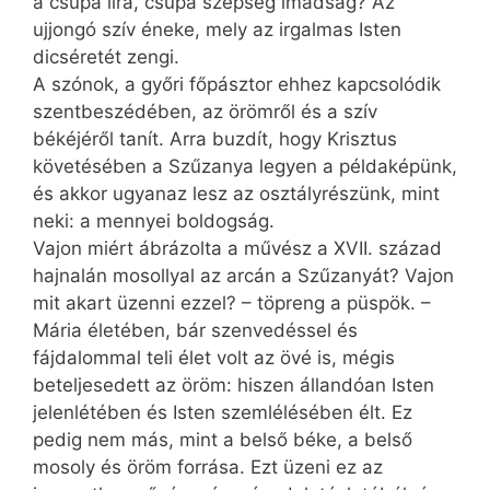
a csupa líra, csupa szépség imádság? Az
ujjongó szív éneke, mely az irgalmas Isten
dicséretét zengi.
A szónok, a győri főpásztor ehhez kapcsolódik
szentbeszédében, az örömről és a szív
békéjéről tanít. Arra buzdít, hogy Krisztus
követésében a Szűzanya legyen a példaképünk,
és akkor ugyanaz lesz az osztályrészünk, mint
neki: a mennyei boldogság.
Vajon miért ábrázolta a művész a XVII. század
hajnalán mosollyal az arcán a Szűzanyát? Vajon
mit akart üzenni ezzel? – töpreng a püspök. –
Mária életében, bár szenvedéssel és
fájdalommal teli élet volt az övé is, mégis
beteljesedett az öröm: hiszen állandóan Isten
jelenlétében és Isten szemlélésében élt. Ez
pedig nem más, mint a belső béke, a belső
mosoly és öröm forrása. Ezt üzeni ez az