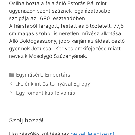
Osliba hozta a felajánló Estorás Pál mint
ugyanazon szent szűznek legalázatosabb
szolgája az 1690. esztendőben.
A hársfából faragott, festett és öltöztetett, 77,5
cm magas szobor ismeretlen művész alkotása.
Álló Boldogasszony, jobb karján az áldást osztó
gyermek Jézussal. Kedves arckifejezése miatt
nevezik Mosolygó Szűzanyának.
Kategória
Egymásért
,
Embertárs
„Felénk int ős tornyával Egregy”
Egy romantikus felvonás
Szólj hozzá!
Hozzászólás küldéséhez
be kell jelentkezni
.