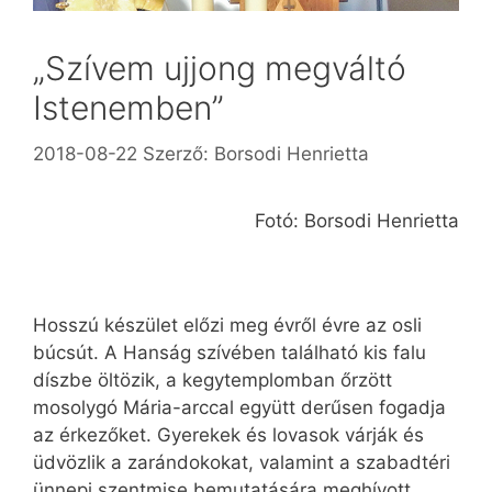
„Szívem ujjong megváltó
Istenemben”
2018-08-22
Szerző:
Borsodi Henrietta
Fotó: Borsodi Henrietta
Hosszú készület előzi meg évről évre az osli
búcsút. A Hanság szívében található kis falu
díszbe öltözik, a kegytemplomban őrzött
mosolygó Mária-arccal együtt derűsen fogadja
az érkezőket. Gyerekek és lovasok várják és
üdvözlik a zarándokokat, valamint a szabadtéri
ünnepi szentmise bemutatására meghívott