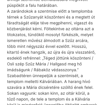
püspököt a falu határában.
A zarándokok a szentmise előtt a templomba
térnek a Szűzanyát köszönteni és a megtett út
fáradtságát eléje téve megpihenni, vigaszt és
közbenjárást kérni. Föltekintve az oltárra azt a
titokzatos, tündöklő mosolyt fürkészik, melyet
ismeretlen művész álmodott a Szűz arcára,
több mint négyszáz évvel ezelőtt. Hosszú,
kitartó ének hangzik, az újra és újra visszatérő,
esdeklő refrénnel: „Téged jöttünk köszönteni /
Osli szép Szűz Mária / Hallgasd meg hő
imádságunk / Rábaköz védasszonya.”
Szabadtéren ünnepeljük a szentmisét, a
templom melletti Kálváriában. A harang hívó
szavára a Mária dicséretére szólító ének felel.
Sokan vagyunk: sokan kinn, az oltár körül, a
tűző napon, de tele a templom és a Kálvária