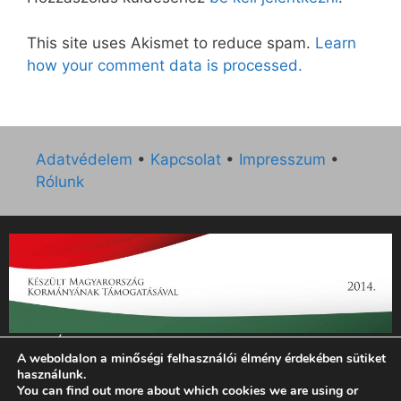
This site uses Akismet to reduce spam.
Learn
how your comment data is processed.
Adatvédelem
•
Kapcsolat
•
Impresszum
•
Rólunk
„Az Új Ember katolikus hetilap 2014. évi működésének
A weboldalon a minőségi felhasználói élmény érdekében sütiket
támogatását az EGYH-KCP-14-P-0121 sz. támogatási
használunk.
szerződés keretében 3 000 000 Ft összegben támogatta az
You can find out more about which cookies we are using or