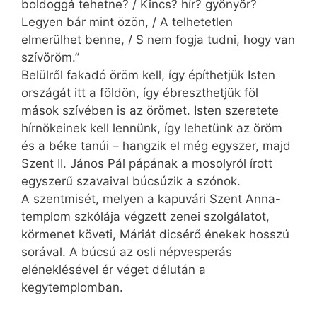
boldoggá tehetne? / Kincs? hír? gyönyör?
Legyen bár mint özön, / A telhetetlen
elmerülhet benne, / S nem fogja tudni, hogy van
szívöröm.”
Belülről fakadó öröm kell, így építhetjük Isten
országát itt a földön, így ébreszthetjük föl
mások szívében is az örömet. Isten szeretete
hírnökeinek kell lennünk, így lehetünk az öröm
és a béke tanúi – hangzik el még egyszer, majd
Szent II. János Pál pápának a mosolyról írott
egyszerű szavaival búcsúzik a szónok.
A szentmisét, melyen a kapuvári Szent Anna-
templom szkólája végzett zenei szolgálatot,
körmenet követi, Máriát dicsérő énekek hosszú
sorával. A búcsú az osli népvesperás
eléneklésével ér véget délután a
kegytemplomban.