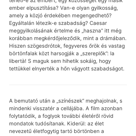
teheti-e az embert, egy közösséget egy másik
ember elpusztítása? Van-e olyan gyilkosság,
amely a közjó érdekében megengedhető?
Egyáltalán létezik-e szabadság? Caesar
meggyilkolásának értelme és „haszna” itt még
korábban megkérdőjeleződik, mint a drámában.
Hiszen szögesdrótok, fegyveres őrök és vastag
börtönfalak közt harsogják a „szereplők”: la
libertà! S maguk sem hihetik sokáig, hogy
tettükkel elnyerték a hőn vágyott szabadságot.
A bemutató után a „színészek” meghajolnak, s
mindenki visszatér a cellájába. A film azonban
folytatódik, a foglyok további életéről rövid
mondatok tudósítanak. Kiderül: az élet
nevezetű életfogytig tartó börtönben a