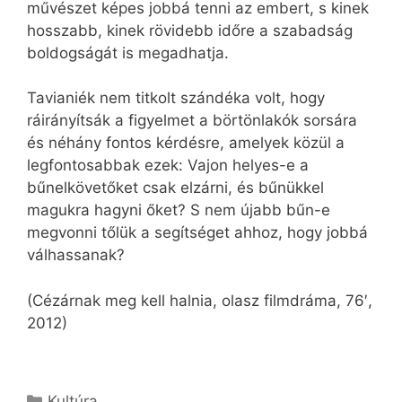
művészet képes jobbá tenni az embert, s kinek
hosszabb, kinek rövidebb időre a szabadság
boldogságát is megadhatja.
Tavianiék nem titkolt szándéka volt, hogy
ráirányítsák a figyelmet a börtönlakók sorsára
és néhány fontos kérdésre, amelyek közül a
legfontosabbak ezek: Vajon helyes-e a
bűnelkövetőket csak elzárni, és bűnükkel
magukra hagyni őket? S nem újabb bűn-e
megvonni tőlük a segítséget ahhoz, hogy jobbá
válhassanak?
(Cézárnak meg kell halnia, olasz filmdráma, 76′,
2012)
Kategória
Kultúra