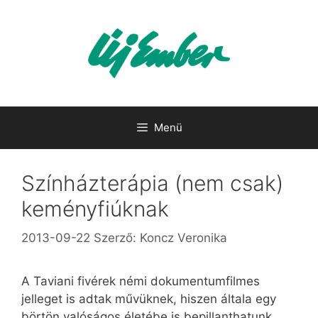
Kilépés
a
tartalomba
Menü
Színházterápia (nem csak)
keményfiúknak
2013-09-22
Szerző:
Koncz Veronika
A Taviani fivérek némi dokumentumfilmes
jelleget is adtak művüknek, hiszen általa egy
börtön valóságos életébe is bepillanthatunk.