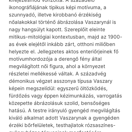
kifejezésmód vonzotta. A századelő
ikonográfiájának tipikus képi motívuma, a
szunnyadó, illetve kirobbanó érzékiség
nőalakokkal történő ábrázolása Vaszarynál is
nagy hangsúlyt kapott. Szereplőit eleinte
mitikus-mitológiai kontextusban, majd az 1900-
as évek elejétől inkább zárt, otthoni miliőben
helyezte el. Jellegzetes aktos enteriőrjeinek fő
motívumhordozója a derengő fény által
megvilágított női figura, ahol a környezet
részletei mellékessé váltak. A századvég
démonikus végzet asszonya típusa Vaszary
képein megszelídül: egyszerű öltözködés,
fürdőzés vagy éppen kézimunkázás, varrogatás
közepette ábrázolásuk szolid, bensőséges
hatású. A testre irányuló gyengéd megvilágítás
kiváló alkalmat adott Vaszarynak a gyengéden
érzéki bőrfelületek, testhajlatok rózsaszínes-