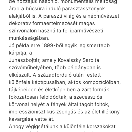
de hozzájuk hasonló, monumentális méltóság
árad a búcsúra induló parasztasszonyok
alakjából is. A paraszti világ és a népművészet
dekoratív formaértelmezését magas
színvonalon használta fel iparművészeti
munkásságában.
Jó példa erre 1899-ből egyik legismertebb
kárpitja, a
Juhászbojtár, amely Kovalszky Sarolta
szövőműhelyében, több példányban is
elkészült. A századforduló után festett
különféle képtípusaiban, aktos kompozícióiban,
tájképeiben és életképeiben a zárt formák
fokozatosan feloldódtak, a szecessziós
körvonal helyét a fények által tagolt foltok,
impresszionisztikus zsongás és az élet illékony
kavargása vette át.
Ahogy végigsétálunk a különféle korszakokat