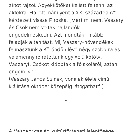
aktot rajzol. Ágyékkötőket kellett feltenni az
aktokra. Hallott már ilyent a XX. században?” –
kérdezett vissza Piroska. „Mert mi nem. Vaszary
és Csók nem voltak hajlandók
engedelmeskedni. Azt mondták: inkább
feladják a tanítást. Mi, Vaszary-növendékek
felmásztunk a Köröndön lévő négy szoborra és
valamennyire rátettünk egy »elülkötőt«.
Vaszaryt, Csókot kidobták a főiskoláról, aztán
engem is.”
(Vaszary János Színek, vonalak élete című
kiállítása október közepéig látogatható.)
*
A Vaszary család kultúrtörténeti jelentősége