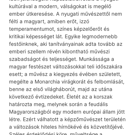
kultúrával a modern, válságokat is megélő
ember útkeresése. A nyugati művészettől nem
félti a magyart, amiben erőt, izzó
temperamentumot, színes képzelőerőt és
kritikai képességet lát. Egyike legmodernebb
festőinknek, aki tanítványainak adta tovább az
emberi szellem révén kibontható művészi
szabadságot és teljességet. Munkássága a
magyar festészet változásokkal teli időszakára
esett; a művész a kiegyezés évében született,
megélte a Monarchia virágkorát és felbomlását,
benne az első világháborút, majd az utána
következő évtizedeket. Életét az a korszak
határozta meg, melynek során a feudális
Magyarországból egy modern európai állam jött
létre. Ezért válhatott a képzőművészet területén
a változások hiteles hírnökévé és közvetítőjévé.
Széles érdeklődési köre, műveltsége a