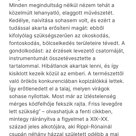
Minden megindultság nélkül nézem tehát a
közelmúlt lehanyatló, elaggott művészetét.
Kedélye, naivitása sohasem volt, és ezért a
tudással akarta erősíteni magát: ebből
kifolyólag szükségszerűen az okoskodás,
fontoskodás, bölcselkedés területeire tévedt. A
gondolkodást: az érzések levezető csatornáját,
instrumentumát összetévesztette a
tartalommal. Hibátlanok akartak lenni, és így
kisiklott kezeik közül az emberi. A természettől
való örökös konkurenciában kopizálókká lettek.
Így erőtlenedett el a talaj, melyen virágok
sohase nyílottak. Most már az ízléstelenség
mérges ködfelhője fekszik rajta. Friss levegőre
lett szükség” – olvashatjuk a fenti cikkben,
mintegy ráirányítva a figyelmet a XIX–XX.
század jeles alkotójára, aki Rippl-Rónainál
csupán néhány házzal született odébb a mai