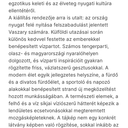
egzotikus keleti és az élveteg nyugati kultúra
ellentétéről.
A kiállítás rendezője arra is utalt: az ország
nyugat felé nyitása felszabadulást jelentett
Vaszary számára. Külföldi utazásai során
különös kedvvel festette az emberekkel
benépesített vízpartot. Számos tengerparti,
olasz- és magyarországi nyaralóhelyen
dolgozott, és vízparti inspirációit gyakran
rögzítette friss, vázlatszerű gesztusokkal. A
modern élet egyik jellegzetes helyszíne, a fürdő
és a divatos fürdőélet, a sportoló és napozó
alakokkal benépesített strand új megközelítést
hozott munkásságában. A természeti elemek, a
felhő és a víz síkjai víziószerű hátterét képezik a
lendületes ecsetvonásokkal megteremtett
mozgásképleteknek. A tájkép nem egy konkrét
látvány képben való rögzítése, sokkal inkább az