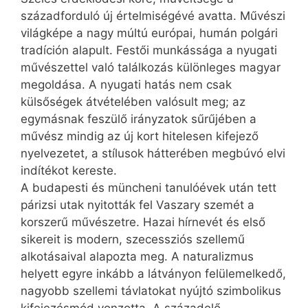
századforduló új értelmiségévé avatta. Művészi
világképe a nagy múltú európai, humán polgári
tradíción alapult. Festői munkássága a nyugati
művészettel való találkozás különleges magyar
megoldása. A nyugati hatás nem csak
külsőségek átvételében valósult meg; az
egymásnak feszülő irányzatok sűrűjében a
művész mindig az új kort hitelesen kifejező
nyelvezetet, a stílusok hátterében megbúvó elvi
indítékot kereste.
A budapesti és müncheni tanulóévek után tett
párizsi utak nyitották fel Vaszary szemét a
korszerű művészetre. Hazai hírnevét és első
sikereit is modern, szecessziós szellemű
alkotásaival alapozta meg. A naturalizmus
helyett egyre inkább a látványon felülemelkedő,
nagyobb szellemi távlatokat nyújtó szimbolikus