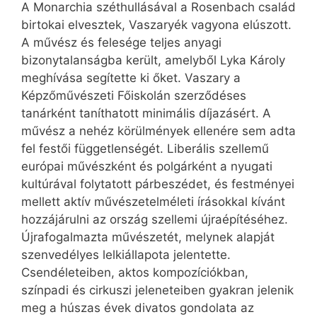
A Monarchia széthullásával a Rosenbach család
birtokai elvesztek, Vaszaryék vagyona elúszott.
A művész és felesége teljes anyagi
bizonytalanságba került, amelyből Lyka Károly
meghívása segítette ki őket. Vaszary a
Képzőművészeti Főiskolán szerződéses
tanárként taníthatott minimális díjazásért. A
művész a nehéz körülmények ellenére sem adta
fel festői függetlenségét. Liberális szellemű
európai művészként és polgárként a nyugati
kultúrával folytatott párbeszédet, és festményei
mellett aktív művészetelméleti írásokkal kívánt
hozzájárulni az ország szellemi újraépítéséhez.
Újrafogalmazta művészetét, melynek alapját
szenvedélyes lelkiállapota jelentette.
Csendéleteiben, aktos kompozíciókban,
színpadi és cirkuszi jeleneteiben gyakran jelenik
meg a húszas évek divatos gondolata az