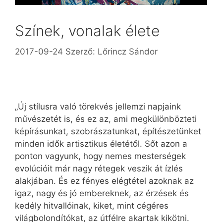
Színek, vonalak élete
2017-09-24
Szerző:
Lőrincz Sándor
„Új stílusra való törekvés jellemzi napjaink
művészetét is, és ez az, ami megkülönbözteti
képírásunkat, szobrászatunkat, építészetünket
minden idők artisztikus életétől. Sőt azon a
ponton vagyunk, hogy nemes mesterségek
evolúcióit már nagy rétegek veszik át ízlés
alakjában. És ez fényes elégtétel azoknak az
igaz, nagy és jó embereknek, az érzések és
kedély hitvallóinak, kiket, mint cégéres
világbolondítókat, az útfélre akartak kikötni.