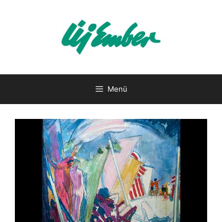
Kilépés
a
tartalomba
Menü