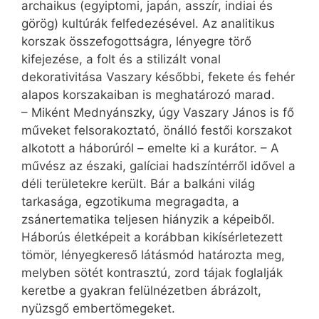
archaikus (egyiptomi, japán, asszír, indiai és
görög) kultúrák felfedezésével. Az analitikus
korszak összefogottságra, lényegre törő
kifejezése, a folt és a stilizált vonal
dekorativitása Vaszary későbbi, fekete és fehér
alapos korszakaiban is meghatározó marad.
– Miként Mednyánszky, úgy Vaszary János is fő
műveket felsorakoztató, önálló festői korszakot
alkotott a háborúról – emelte ki a kurátor. – A
művész az északi, galíciai hadszíntérről idővel a
déli területekre került. Bár a balkáni világ
tarkasága, egzotikuma megragadta, a
zsánertematika teljesen hiányzik a képeiből.
Háborús életképeit a korábban kikísérletezett
tömör, lényegkereső látásmód határozta meg,
melyben sötét kontrasztú, zord tájak foglalják
keretbe a gyakran felülnézetben ábrázolt,
nyüzsgő embertömegeket.