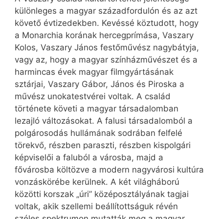
különleges a magyar századfordulón és az azt
követő évtizedekben. Kevéssé köztudott, hogy
a Monarchia korának hercegprímása, Vaszary
Kolos, Vaszary János festőművész nagybátyja,
vagy az, hogy a magyar színházművészet és a
harmincas évek magyar filmgyártásának
sztárjai, Vaszary Gábor, János és Piroska a
művész unokatestvérei voltak. A család
története követi a magyar társadalomban
lezajló változásokat. A falusi társadalomból a
polgárosodás hullámának sodrában felfelé
törekvő, részben paraszti, részben kispolgári
képviselői a faluból a városba, majd a
fővárosba költözve a modern nagyvárosi kultúra
vonzáskörébe kerülnek. A két világháború
közötti korszak „úri” középosztályának tagjai
voltak, akik szellemi beállítottságuk révén
széles spektrumon mutatták meg a magyar