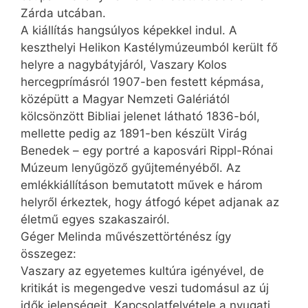
Zárda utcában.
A kiállítás hangsúlyos képekkel indul. A
keszthelyi Helikon Kastélymúzeumból került fő
helyre a nagybátyjáról, Vaszary Kolos
hercegprímásról 1907-ben festett képmása,
középütt a Magyar Nemzeti Galériától
kölcsönzött Bibliai jelenet látható 1836-ból,
mellette pedig az 1891-ben készült Virág
Benedek – egy portré a kaposvári Rippl-Rónai
Múzeum lenyűgöző gyűjteményéből. Az
emlékkiállításon bemutatott művek e három
helyről érkeztek, hogy átfogó képet adjanak az
életmű egyes szakaszairól.
Géger Melinda művészettörténész így
összegez:
Vaszary az egyetemes kultúra igényével, de
kritikát is megengedve veszi tudomásul az új
idők jelenségeit. Kapcsolatfelvétele a nyugati