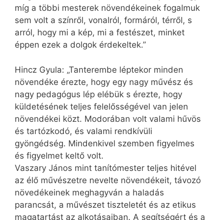
míg a többi mesterek növendékeinek fogalmuk
sem volt a színről, vonalról, formáról, térről, s
arról, hogy mi a kép, mi a festészet, minket
éppen ezek a dolgok érdekeltek.”
Hincz Gyula: „Tanterembe léptekor minden
növendéke érezte, hogy egy nagy művész és
nagy pedagógus lép elébük s érezte, hogy
küldetésének teljes felelősségével van jelen
növendékei közt. Modorában volt valami hűvös
és tartózkodó, és valami rendkívüli
gyöngédség. Mindenkivel szemben figyelmes
és figyelmet keltő volt.
Vaszary János mint tanítómester teljes hitével
az élő művészetre nevelte növendékeit, távozó
növedékeinek meghagyván a haladás
parancsát, a művészet tiszteletét és az etikus
magatartást az alkotásaiban. A segítségért és a