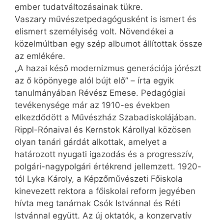
ember tudatváltozásainak tükre.
Vaszary művészetpedagógusként is ismert és
elismert személyiség volt. Növendékei a
közelmúltban egy szép albumot állítottak össze
az emlékére.
„A hazai késő modernizmus generációja jórészt
az ő köpönyege alól bújt elő” – írta egyik
tanulmányában Révész Emese. Pedagógiai
tevékenysége már az 1910-es években
elkezdődött a Művészház Szabadiskolájában.
Rippl-Rónaival és Kernstok Károllyal közösen
olyan tanári gárdát alkottak, amelyet a
határozott nyugati igazodás és a progresszív,
polgári-nagypolgári értékrend jellemzett. 1920-
tól Lyka Károly, a Képzőművészeti Főiskola
kinevezett rektora a főiskolai reform jegyében
hívta meg tanárnak Csók Istvánnal és Réti
Istvánnal együtt. Az új oktatók, a konzervatív