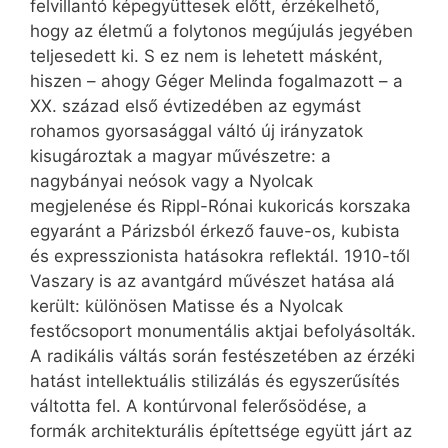
felvillantó képegyüttesek előtt, érzékelhető,
hogy az életmű a folytonos megújulás jegyében
teljesedett ki. S ez nem is lehetett másként,
hiszen – ahogy Géger Melinda fogalmazott – a
XX. század első évtizedében az egymást
rohamos gyorsasággal váltó új irányzatok
kisugároztak a magyar művészetre: a
nagybányai neósok vagy a Nyolcak
megjelenése és Rippl-Rónai kukoricás korszaka
egyaránt a Párizsból érkező fauve-os, kubista
és expresszionista hatásokra reflektál. 1910-től
Vaszary is az avantgárd művészet hatása alá
került: különösen Matisse és a Nyolcak
festőcsoport monumentális aktjai befolyásolták.
A radikális váltás során festészetében az érzéki
hatást intellektuális stilizálás és egyszerűsítés
váltotta fel. A kontúrvonal felerősödése, a
formák archi­tekturális építettsége együtt járt az