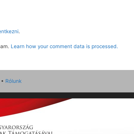
lentkezni
.
spam.
Learn how your comment data is processed.
•
Rólunk