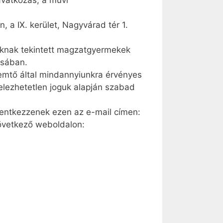
vatkozás, a művi
 a IX. kerület, Nagyvárad tér 1.
déknak tekintett magzatgyermekek
ásában.
emtő által mindannyiunkra érvényes
jelezhetetlen joguk alapján szabad
elentkezzenek ezen az e-mail címen:
övetkező weboldalon: