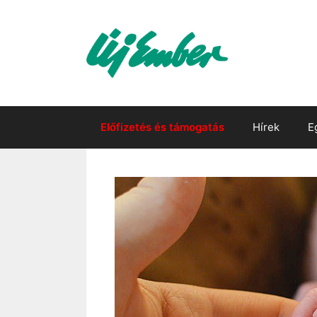
Kilépés
a
tartalomba
Előfizetés és támogatás
Hírek
E