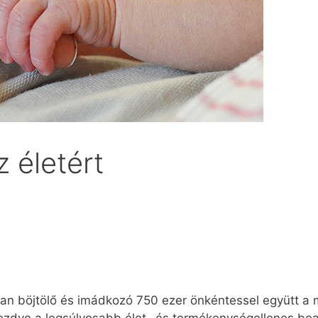
 életért
an böjtölő és imádkozó 750 ezer önkéntessel együtt a 