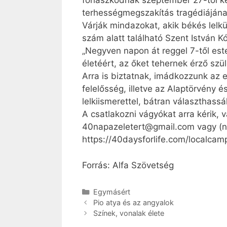
fohászkodnak szeptember 27-től ke
terhességmegszakítás tragédiáján
Várják mindazokat, akik békés lelkü
szám alatt található Szent István Kór
„Negyven napon át reggel 7-től est
életéért, az őket tehernek érző szü
Arra is biztatnak, imádkozzunk az
felelősség, illetve az Alaptörvény 
lelkiismerettel, bátran választhassá
A csatlakozni vágyókat arra kérik,
40nap­azeletert@gmail.com vagy (n
https://40daysforlife.com/localcam­
Forrás: Alfa Szövetség
Kategória
Egymásért
Pio atya és az angyalok
Színek, vonalak élete