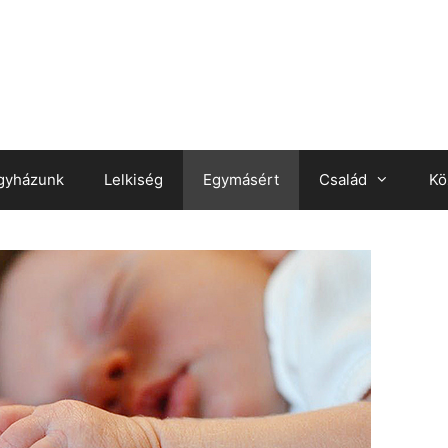
gyházunk
Lelkiség
Egymásért
Család
Kö