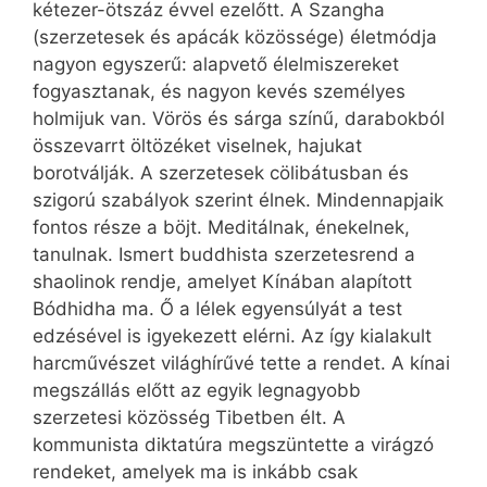
kétezer-ötszáz évvel ezelőtt. A Szangha
(szerzetesek és apácák közössége) életmódja
nagyon egyszerű: alapvető élelmiszereket
fogyasztanak, és nagyon kevés személyes
holmijuk van. Vörös és sárga színű, darabokból
összevarrt öltözéket viselnek, hajukat
borotválják. A szerzetesek cölibátusban és
szigorú szabályok szerint élnek. Mindennapjaik
fontos része a böjt. Meditálnak, énekelnek,
tanulnak. Ismert buddhista szerzetesrend a
shaolinok rendje, amelyet Kínában alapított
Bódhidha ma. Ő a lélek egyensúlyát a test
edzésével is igyekezett elérni. Az így kialakult
harcművészet világhírűvé tette a rendet. A kínai
megszállás előtt az egyik legnagyobb
szerzetesi közösség Tibetben élt. A
kommunista diktatúra megszüntette a virágzó
rendeket, amelyek ma is inkább csak