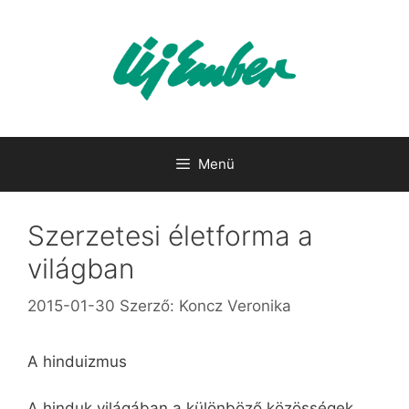
Kilépés
a
tartalomba
Menü
Szerzetesi életforma a
világban
2015-01-30
Szerző:
Koncz Veronika
A hinduizmus
A hinduk világában a különböző közösségek