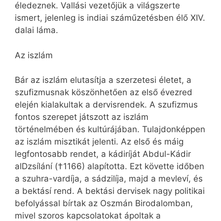
éledeznek. Vallási vezetőjük a világszerte
ismert, jelenleg is indiai száműzetésben élő XIV.
dalai láma.
Az iszlám
Bár az iszlám elutasítja a szerzetesi életet, a
szufizmusnak köszönhetően az első évezred
elején kialakultak a dervisrendek. A szufizmus
fontos szerepet játszott az iszlám
történelmében és kultúrájában. Tulajdonképpen
az iszlám misztikát jelenti. Az első és máig
legfontosabb rendet, a kádiríját Abdul-Kádir
alDzsílání (†1166) alapította. Ezt követte időben
a szuhra-vardíja, a sádzilíja, majd a mevleví, és
a bektásí rend. A bektási dervisek nagy politikai
befolyással bírtak az Oszmán Birodalomban,
mivel szoros kapcsolatokat ápoltak a