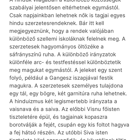
szabályai jelentősen eltérhetnek egymástól.
Csak napjainkban lehetnek nők is tagjai egyes
hindu szerzetesrendeknek. Bár itt kell
megjegyeznünk, hogy a rendek valójában
különböző szellemi iskoláknak felelnek meg. A
szerzetesek hagyományos öltözéke a
sáfrányszínű ruha. A különböző irányzatok
különféle arc- és testfestéssel különböztetik
meg magukat egymástól. A jeleket egy szent
folyó, például a Gangesz iszapjával festik
magukra. A szerzetesek személyes tulajdona
egy tál, egy bögre, két garnitúra ruha lehetnek.
A hinduizmus két legismertebb irányzata a
vaisnava és a saiva. Az előbbi Visnu főisten
tiszteletére épül, és tagjainak kopaszra
borotválják a fejét, csupán egy kis foltot hagyva
a fej hátsó részén. Az utóbbi Siva isten