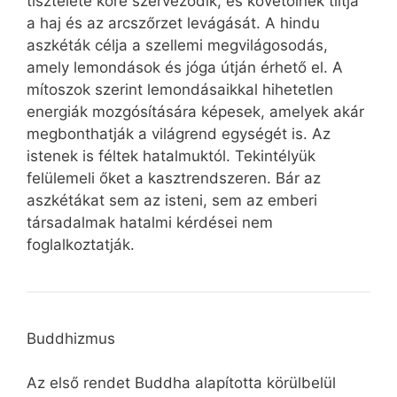
tisztelete köré szerveződik, és követőinek tiltja
a haj és az arcszőrzet levágását. A hindu
aszkéták célja a szellemi megvilágosodás,
amely lemondások és jóga útján érhető el. A
mítoszok szerint lemondásaikkal hihetetlen
energiák mozgósítására képesek, amelyek akár
megbonthatják a világrend egységét is. Az
istenek is féltek hatalmuktól. Tekintélyük
felülemeli őket a kasztrendszeren. Bár az
aszkétákat sem az isteni, sem az emberi
társadalmak hatalmi kérdései nem
foglalkoztatják.
Buddhizmus
Az első rendet Buddha alapította körülbelül