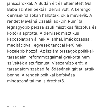
janicsárokkal. A Budán élt és eltemetett Gül
Baba szintén bektási dervis volt. A kerengő
dervisekről sokan hallottak, ők a mevlevík. A
rendet Mevláná Dzsalál ad-Dín Rúmí (a
legnagyobb perzsa szúfi misztikus filozófus és
költő) alapította. A dervisek misztikus
kapcsolatban állnak Allahhal, imádkozással,
meditációval, egyesek tánccal kerülnek
közelebb hozzá. Az iszlám országok politikai-
társadalmi reformmozgalmai gyakorta nem
szívelték a szufizmust. Visszahúzó erőt, a
társadalom szabad fejlődésének gátját látták
benne. A rendek politikai befolyása
mindazonáltal ma is érezhető.
Kategória