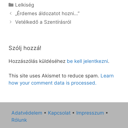
Kategória
Lelkiség
„Érdemes áldozatot hozni…”
Vetélkedő a Szentírásról
Szólj hozzá!
Hozzászólás küldéséhez
be kell jelentkezni
.
This site uses Akismet to reduce spam.
Learn
how your comment data is processed.
Adatvédelem
•
Kapcsolat
•
Impresszum
•
Rólunk