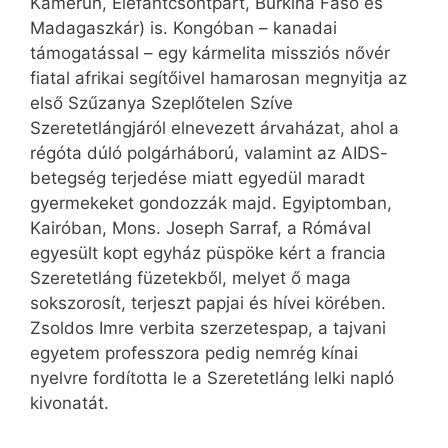
Kamerun, Elefántcsontpart, Burkina Faso és
Madagaszkár) is. Kongóban – kanadai
támogatással – egy kármelita missziós nővér
fiatal afrikai segítőivel hamarosan megnyitja az
első Szűzanya Szeplőtelen Szíve
Szeretetlángjáról elnevezett árvaházat, ahol a
régóta dúló polgárháború, valamint az AIDS-
betegség terjedése miatt egyedül maradt
gyermekeket gondozzák majd. Egyiptomban,
Kairóban, Mons. Joseph Sarraf, a Rómával
egyesült kopt egyház püspöke kért a francia
Szeretetláng füzetekből, melyet ő maga
sokszorosít, terjeszt papjai és hívei körében.
Zsoldos Imre verbita szerzetespap, a tajvani
egyetem professzora pedig nemrég kínai
nyelvre fordította le a Szeretetláng lelki napló
kivonatát.