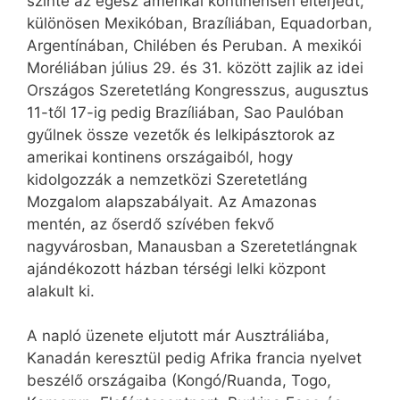
szinte az egész amerikai kontinensen elterjedt,
különösen Mexikóban, Brazíliában, Equadorban,
Argentínában, Chilében és Peruban. A mexikói
Moréliában július 29. és 31. között zajlik az idei
Országos Szeretetláng Kongresszus, augusztus
11-től 17-ig pedig Brazíliában, Sao Paulóban
gyűlnek össze vezetők és lelkipásztorok az
amerikai kontinens országaiból, hogy
kidolgozzák a nemzetközi Szeretetláng
Mozgalom alapszabályait. Az Amazonas
mentén, az őserdő szívében fekvő
nagyvárosban, Manausban a Szeretetlángnak
ajándékozott házban térségi lelki központ
alakult ki.
A napló üzenete eljutott már Ausztráliába,
Kanadán keresztül pedig Afrika francia nyelvet
beszélő országaiba (Kongó/Ruanda, Togo,