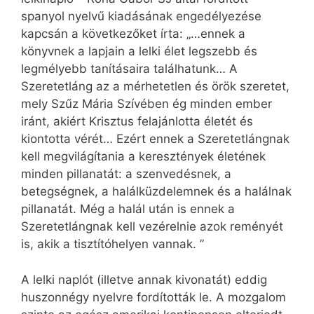
spanyol nyelvű kiadásának engedélyezése
kapcsán a következőket írta: „…ennek a
könyvnek a lapjain a lelki élet legszebb és
legmélyebb tanításaira találhatunk… A
Szeretetláng az a mérhetetlen és örök szeretet,
mely Szűz Mária Szívében ég minden ember
iránt, akiért Krisztus felajánlotta életét és
kiontotta vérét… Ezért ennek a Szeretetlángnak
kell megvilágítania a keresztények életének
minden pillanatát: a szenvedésnek, a
betegségnek, a halálküzdelemnek és a halálnak
pillanatát. Még a halál után is ennek a
Szeretetlángnak kell vezérelnie azok reményét
is, akik a tisztítóhelyen vannak. ”
A lelki naplót (illetve annak kivonatát) eddig
huszonnégy nyelvre fordították le. A mozgalom