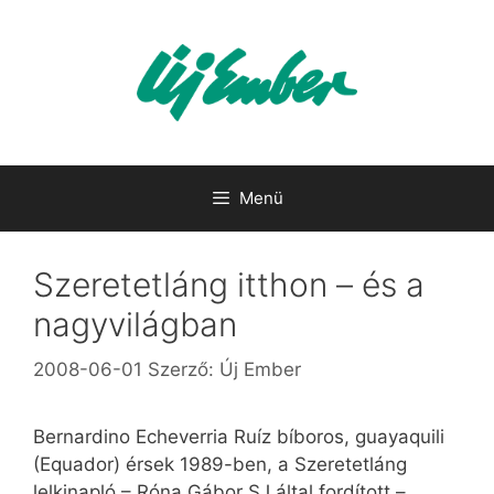
Kilépés
a
tartalomba
Menü
Szeretetláng itthon – és a
nagyvilágban
2008-06-01
Szerző:
Új Ember
Bernardino Echeverria Ruíz bíboros, guayaquili
(Equador) érsek 1989-ben, a Szeretetláng
lelkinapló – Róna Gábor SJ által fordított –