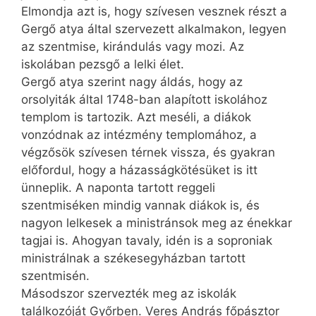
Elmondja azt is, hogy szívesen vesznek részt a
Gergő atya által szervezett alkalmakon, legyen
az szentmise, kirándulás vagy mozi. Az
iskolában pezsgő a lelki élet.
Gergő atya szerint nagy áldás, hogy az
orsolyiták által 1748-ban alapított iskolához
templom is tartozik. Azt meséli, a diákok
vonzódnak az intézmény templomához, a
végzősök szívesen térnek vissza, és gyakran
előfordul, hogy a házasságkötésüket is itt
ünneplik. A naponta tartott reggeli
szentmiséken mindig vannak diákok is, és
nagyon lelkesek a ministránsok meg az énekkar
tagjai is. Ahogyan tavaly, idén is a soproniak
ministrálnak a székesegyházban tartott
szentmisén.
Másodszor szervezték meg az iskolák
találkozóját Győrben. Veres András főpásztor