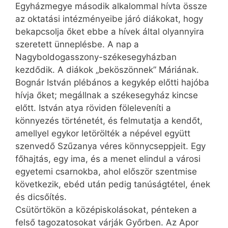
Egyházmegye második alkalommal hívta össze
az oktatási intézményeibe járó diákokat, hogy
bekapcsolja őket ebbe a hívek által olyannyira
szeretett ünneplésbe. A nap a
Nagyboldogasszony-székesegyházban
kezdődik. A diákok „beköszönnek” Máriának.
Bognár István plébános a kegykép előtti hajóba
hívja őket; megállnak a székesegyház kincse
előtt. István atya röviden föleleveníti a
könnyezés történetét, és felmutatja a kendőt,
amellyel egykor letörölték a népével együtt
szenvedő Szűzanya véres könnycseppjeit. Egy
főhajtás, egy ima, és a menet elindul a városi
egyetemi csarnokba, ahol először szentmise
következik, ebéd után pedig tanúságtétel, ének
és dicsőítés.
Csütörtökön a középiskolásokat, pénteken a
felső tagozatosokat várják Győrben. Az Apor