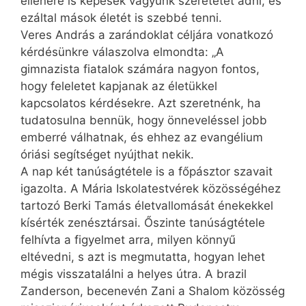
ellenére is képesek vagyunk szeretetet adni, és
ezáltal mások életét is szebbé tenni.
Veres András a zarándoklat céljára vonatkozó
kérdésünkre válaszolva elmondta: „A
gimnazista fiatalok számára nagyon fontos,
hogy feleletet kapjanak az életükkel
kapcsolatos kérdésekre. Azt szeretnénk, ha
tudatosulna bennük, hogy önneveléssel jobb
emberré válhatnak, és ehhez az evangélium
óriási segítséget nyújthat nekik.
A nap két tanúságtétele is a főpásztor szavait
igazolta. A Mária Iskolatestvérek közösségéhez
tartozó Berki Tamás életvallomását énekekkel
kísérték zenésztársai. Őszinte tanúságtétele
felhívta a figyelmet arra, milyen könnyű
eltévedni, s azt is megmutatta, hogyan lehet
mégis visszatalálni a helyes útra. A brazil
Zanderson, becenevén Zani a Shalom közösség