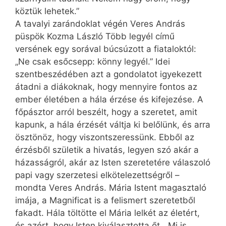
köztük lehetek.”
A tavalyi zarándoklat végén Veres András
püspök Kozma László Több legyél című
versének egy sorával búcsúzott a fiataloktól:
„Ne csak esőcsepp: könny legyél.” Idei
szentbeszédében azt a gondolatot igyekezett
átadni a diákoknak, hogy mennyire fontos az
ember életében a hála érzése és kifejezése. A
főpásztor arról beszélt, hogy a szeretet, amit
kapunk, a hála érzését váltja ki belőlünk, és arra
ösztönöz, hogy viszontszeressünk. Ebből az
érzésből születik a hivatás, legyen szó akár a
házasságról, akár az Isten szeretetére válaszoló
papi vagy szerzetesi elkötelezettségről –
mondta Veres András. Mária Istent magasztaló
imája, a Magnificat is a felismert szeretetből
fakadt. Hála töltötte el Mária lelkét az életért,
és azért, hogy Isten kiválasztotta őt. „Mi is