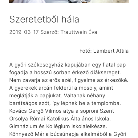
Szeretetből hála
2019-03-17
Szerző:
Trauttwein Éva
Fotó: Lambert Attila
A győri székesegyház kapujában egy fiatal pap
fogadja a hosszú sorban érkező diáksereget.
Nem zavarja az erős szél, figyelme az érkezőké.
A gyerekek arcán felderül a mosoly, amint
meglátják a papjukat. Váltanak néhány
barátságos szót, így lépnek be a templomba.
Kovács Gergő Vilmos atya a soproni Szent
Orsolya Római Katolikus Általános Iskola,
Gimnázium és Kollégium iskolalelkésze.
Könnyező Mária búcsúnapja alkalmából a Győri