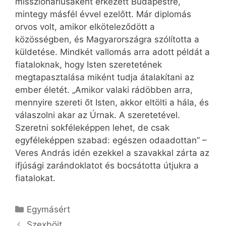
misszionáriusaként érkezett Budapestre,
mintegy másfél évvel ezelőtt. Már diplomás
orvos volt, amikor elköteleződött a
közösségben, és Magyarországra szólította a
küldetése. Mindkét vallomás arra adott példát a
fiataloknak, hogy Isten szeretetének
megtapasztalása miként tudja átalakítani az
ember életét. „Amikor valaki rádöbben arra,
mennyire szereti őt Isten, akkor eltölti a hála, és
válaszolni akar az Úrnak. A szeretetével.
Szeretni sokféleképpen lehet, de csak
egyféleképpen szabad: egészen odaadottan” –
Veres András idén ezekkel a szavakkal zárta az
ifjúsági zarándoklatot és bocsátotta útjukra a
fiatalokat.
Kategória
Egymásért
Szexböjt