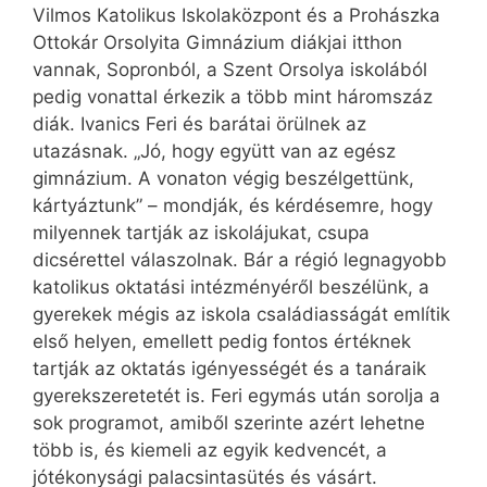
Vilmos Katolikus Iskolaközpont és a Prohászka
Ottokár Orsolyita Gimnázium diákjai itthon
vannak, Sopronból, a Szent Orsolya iskolából
pedig vonattal érkezik a több mint háromszáz
diák. Ivanics Feri és barátai örülnek az
utazásnak. „Jó, hogy együtt van az egész
gimnázium. A vonaton végig beszélgettünk,
kártyáztunk” – mondják, és kérdésemre, hogy
milyennek tartják az iskolájukat, csupa
dicsérettel válaszolnak. Bár a régió legnagyobb
katolikus oktatási intézményéről beszélünk, a
gyerekek még­is az iskola családiasságát említik
első helyen, emellett pedig fontos értéknek
tartják az oktatás igényességét és a tanáraik
gyerekszeretetét is. Feri egymás után sorolja a
sok programot, amiből szerinte azért lehetne
több is, és kiemeli az egyik kedvencét, a
jótékonysági palacsintasütés és vásárt.