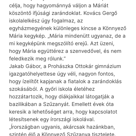
célja, hogy hagyománnyá váljon a Máriát
köszöntő ifjúsági zarándoklat. Kovács Gergő
iskolalelkész úgy fogalmaz, az
egyházmegyének különleges kincse a Könnyező
Mária kegykép. „Mária mindenütt ugyanaz, de a
mi kegyképünk megszólító erejű. Azt üzeni,
hogy Mária együttérez a szenvedővel, és nem
feledkezik meg rólunk.”
Jakab Gábor, a Prohászka Ottokár gimnázium
igazgatóhelyettese úgy véli, nagyon fontos,
hogy ízelítőt kapjanak a fiatalok a zarándoklás
szokásából. A győri iskola életéhez
hozzátartozik, hogy diákjaikkal látogatják a
bazilikában a Szűzanyát. Emellett évek óta
keresik a lehetőséget arra, hogy kapcsolatot
létesítsenek egy írországi iskolával.
„Írországban ugyanis, akárcsak hazánkban,
szintén élő a Könnyező Szűzanya tisztelete.