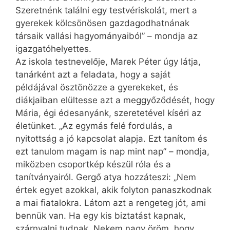
Szeretnénk találni egy testvériskolát, mert a
gyerekek kölcsönösen gazdagodhatnának
társaik vallási hagyományaiból” – mondja az
igazgatóhelyettes.
Az iskola testnevelője, Marek Péter úgy látja,
tanárként azt a feladata, hogy a saját
példájával ösztönözze a gyerekeket, és
diákjaiban elültesse azt a meggyőződését, hogy
Mária, égi édesanyánk, szeretetével kíséri az
életünket. „Az egymás felé fordulás, a
nyitottság a jó kapcsolat alapja. Ezt tanítom és
ezt tanulom magam is nap mint nap” – mondja,
miközben csoportkép készül róla és a
tanítványairól. Gergő atya hozzáteszi: „Nem
értek egyet azokkal, akik folyton panaszkodnak
a mai fiatalokra. Látom azt a rengeteg jót, ami
bennük van. Ha egy kis biztatást kapnak,
szárnyalni tudnak. Nekem nagy öröm, hogy