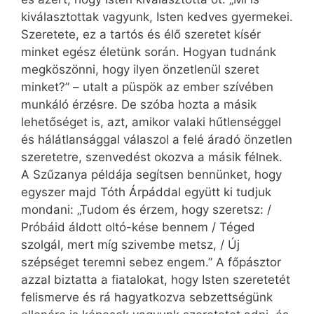
kiválasztottak vagyunk, Isten kedves gyermekei.
Szeretete, ez a tartós és élő szeretet kísér
minket egész életünk során. Hogyan tudnánk
megköszönni, hogy ilyen önzetlenül szeret
minket?” – utalt a püspök az ember szívében
munkáló érzésre. De szóba hozta a másik
lehetőséget is, azt, amikor valaki hűtlenséggel
és hálátlansággal válaszol a felé áradó önzetlen
szeretetre, szenvedést okozva a másik félnek.
A Szűzanya példája segítsen bennünket, hogy
egyszer majd Tóth Árpáddal együtt ki tudjuk
mondani: „Tudom és érzem, hogy szeretsz: /
Próbáid áldott oltó-kése bennem / Téged
szolgál, mert míg szivembe metsz, / Új
szépséget teremni sebez engem.” A főpásztor
azzal biztatta a fiatalokat, hogy Isten szeretetét
felismerve és rá hagyatkozva sebzettségünk