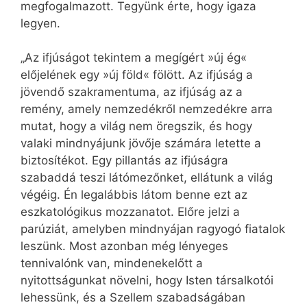
megfogalmazott. Tegyünk érte, hogy igaza
legyen.
„Az ifjúságot tekintem a megígért »új ég«
előjelének egy »új föld« fölött. Az ifjúság a
jövendő szakramentuma, az ifjúság az a
remény, amely nemzedékről nemzedékre arra
mutat, hogy a világ nem öregszik, és hogy
valaki mindnyájunk jövője számára letette a
biztosítékot. Egy pillantás az ifjúságra
szabaddá teszi látómezőnket, ellátunk a világ
végéig. Én legalábbis látom benne ezt az
eszkatológikus mozzanatot. Előre jelzi a
parúziát, amelyben mindnyájan ragyogó fiatalok
leszünk. Most azonban még lényeges
tennivalónk van, mindenekelőtt a
nyitottságunkat növelni, hogy Isten társalkotói
lehessünk, és a Szellem szabadságában