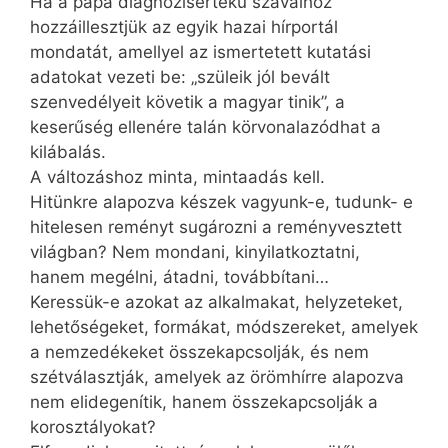
Ha a pápa diagnózisértékű szavaihoz
hozzáillesztjük az egyik hazai hírportál
mondatát, amellyel az ismertetett kutatási
adatokat vezeti be: „szüleik jól bevált
szenvedélyeit követik a magyar tinik”, a
keserűség ellenére talán körvonalazódhat a
kilábalás.
A változáshoz minta, mintaadás kell.
Hitünkre alapozva készek vagyunk-e, tudunk- e
hitelesen reményt sugározni a reményvesztett
világban? Nem mondani, kinyilatkoztatni,
hanem megélni, átadni, továbbítani…
Keressük-e azokat az alkalmakat, helyzeteket,
lehetőségeket, formákat, módszereket, amelyek
a nemzedékeket összekapcsolják, és nem
szétválasztják, amelyek az örömhírre alapozva
nem elidegenítik, hanem összekapcsolják a
korosztályokat?