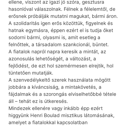
ellene, viszont az igazi jó szóra, gesztusra
hasonlóval válaszolnak. Félnek a félelemtől, de
erősnek próbálják mutatni magukat, bármi áron.
A szolidaritás igen erős közöttük, figyelnek és
hatnak egymásra, éppen ezért el is tudja őket
sodorni bármi, olyasmi is, amit esetleg a
felnőttek, a társadalom szankcionál, büntet.
A fiatalok napról napra keresik a mintát, az
azonosulás lehetőségét, a változást, a
fejlődést, de ezt hol szemérmesen elrejtik, hol
tüntetően mutatják.
A szenvedélykeltő szerek használata mögött
jobbára a kíváncsiság, a mintakövetés, a
fájdalmak és a szorongás elviselhetőbbé tétele
áll – tehát ez is útkeresés.
Mindezek ellenére vagy inkább épp ezért
higgyünk Henri Boulad misztikus látomásának,
amelyet a fiatalokkal kapcsolatban