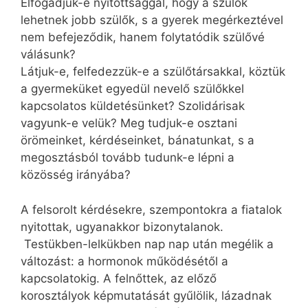
Elfogadjuk-e nyitottsággal, hogy a szülők
lehetnek jobb szülők, s a gyerek megérkeztével
nem befejeződik, hanem folytatódik szülővé
válásunk?
Látjuk-e, felfedezzük-e a szülőtársakkal, köztük
a gyermeküket egyedül nevelő szülőkkel
kapcsolatos küldetésünket? Szolidárisak
vagyunk-e velük? Meg tudjuk-e osztani
örömeinket, kérdéseinket, bánatunkat, s a
megosztásból tovább tudunk-e lépni a
közösség irányába?
A felsorolt kérdésekre, szempontokra a fiatalok
nyitottak, ugyanakkor bizonytalanok.
Testükben-lelkükben nap nap után megélik a
változást: a hormonok működésétől a
kapcsolatokig. A felnőttek, az előző
korosztályok képmutatását gyűlölik, lázadnak