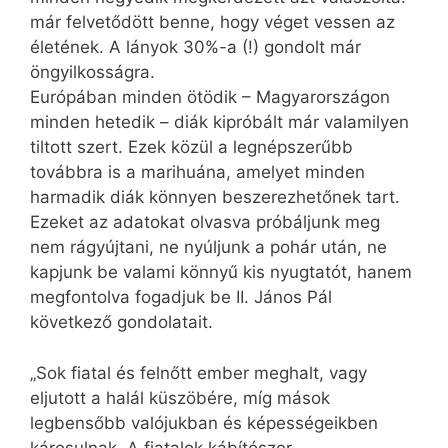
már felvetődött benne, hogy véget vessen az
életének. A lányok 30%-a (!) gondolt már
öngyilkosságra.
Európában minden ötödik – Magyarországon
minden hetedik – diák kipróbált már valamilyen
tiltott szert. Ezek közül a legnépszerűbb
továbbra is a marihuána, amelyet minden
harmadik diák könnyen beszerezhetőnek tart.
Ezeket az adatokat olvasva próbáljunk meg
nem rágyújtani, ne nyúljunk a pohár után, ne
kapjunk be valami könnyű kis nyugtatót, hanem
megfontolva fogadjuk be II. János Pál
következő gondolatait.
„Sok fiatal és felnőtt ember meghalt, vagy
eljutott a halál küszöbére, míg mások
legbensőbb valójukban és képességeikben
károsulnak. A fiatalok kábítószer-