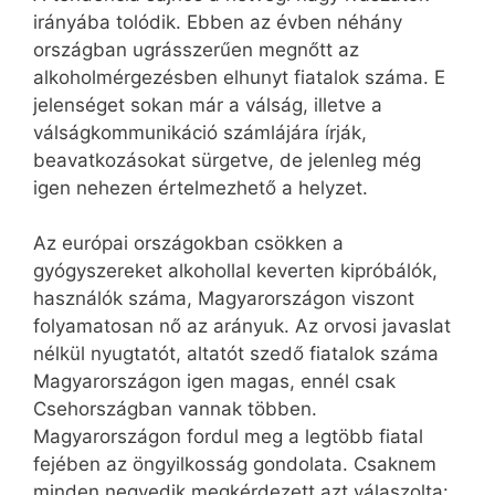
irányába tolódik. Ebben az évben néhány
országban ugrásszerűen megnőtt az
alkoholmérgezésben elhunyt fiatalok száma. E
jelenséget sokan már a válság, illetve a
válságkommunikáció számlájára írják,
beavatkozásokat sürgetve, de jelenleg még
igen nehezen értelmezhető a helyzet.
Az európai országokban csökken a
gyógyszereket alkohollal keverten kipróbálók,
használók száma, Magyarországon viszont
folyamatosan nő az arányuk. Az orvosi javaslat
nélkül nyugtatót, altatót szedő fiatalok száma
Magyarországon igen magas, ennél csak
Csehországban vannak többen.
Magyarországon fordul meg a legtöbb fiatal
fejében az öngyilkosság gondolata. Csaknem
minden negyedik megkérdezett azt válaszolta: