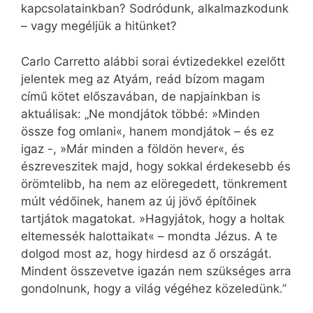
kapcsolatainkban? Sodródunk, alkalmazkodunk
– vagy megéljük a hitünket?
Carlo Carretto alábbi sorai évtizedekkel ezelőtt
jelentek meg az Atyám, reád bízom magam
című kötet előszavában, de napjainkban is
aktuálisak: „Ne mondjátok többé: »Minden
össze fog omlani«, hanem mondjátok – és ez
igaz -, »Már minden a földön hever«, és
észreveszitek majd, hogy sokkal érdekesebb és
örömtelibb, ha nem az elöregedett, tönkrement
múlt védőinek, hanem az új jövő építőinek
tartjátok magatokat. »Hagyjátok, hogy a holtak
eltemessék halottaikat« – mondta Jézus. A te
dolgod most az, hogy hirdesd az ő országát.
Mindent összevetve igazán nem szükséges arra
gondolnunk, hogy a világ végéhez közeledünk.”