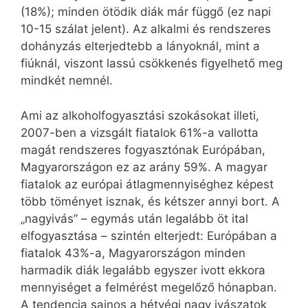
(18%); minden ötödik diák már függő (ez napi
10-15 szálat jelent). Az alkalmi és rendszeres
dohányzás elterjedtebb a lányoknál, mint a
fiúknál, viszont lassú csökkenés figyelhető meg
mindkét nemnél.
Ami az alkoholfogyasztási szokásokat illeti,
2007-ben a vizsgált fiatalok 61%-a vallotta
magát rendszeres fogyasztónak Európában,
Magyarországon ez az arány 59%. A magyar
fiatalok az európai átlagmennyiséghez képest
több töményet isznak, és kétszer annyi bort. A
„nagyivás” – egymás után legalább öt ital
elfogyasztása – szintén elterjedt: Európában a
fiatalok 43%-a, Magyarországon minden
harmadik diák legalább egyszer ivott ekkora
mennyiséget a felmérést megelőző hónapban.
A tendencia sajnos a hétvégi nagy ivászatok