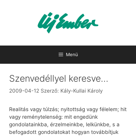
Kilépés
a
tartalomba
Menü
Szenvedéllyel keresve…
2009-04-12
Szerző:
Kály-Kullai Károly
Realitás vagy túlzás; nyitottság vagy félelem; hit
vagy reménytelenség: mit engedünk
gondolatainkba, érzelmeinkbe, lelkünkbe, s a
befogadott gondolatokat hogyan továbbítjuk