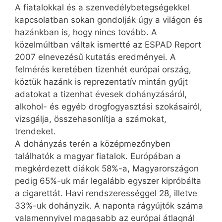
A fiatalokkal és a szenvedélybetegségekkel
kapcsolatban sokan gondolják úgy a világon és
hazánkban is, hogy nincs tovább. A
közelmúltban váltak ismertté az ESPAD Report
2007 elnevezésű kutatás eredményei. A
felmérés keretében tizenhét európai ország,
köztük hazánk is reprezentatív mintán gyűjt
adatokat a tizenhat évesek dohányzásáról,
alkohol- és egyéb drogfogyasztási szokásairól,
vizsgálja, összehasonlítja a számokat,
trendeket.
A dohányzás terén a középmezőnyben
találhatók a magyar fiatalok. Európában a
megkérdezett diákok 58%-a, Magyarországon
pedig 65%-uk már legalább egyszer kipróbálta
a cigarettát. Havi rendszerességgel 28, illetve
33%-uk dohányzik. A naponta rágyújtók száma
valamennyivel magasabb az európai átlagnál