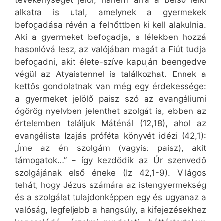
tevékenységet jelöl, hanem arra a belső lelki
alkatra is utal, amelynek a gyermekek
befogadása révén a felnőttben ki kell alakulnia.
Aki a gyermeket befogadja, s lélekben hozzá
hasonlóvá lesz, az valójában magát a Fiút tudja
befogadni, akit élete-szíve kapuján beengedve
végül az Atyaistennel is találkozhat. Ennek a
kettős gondolatnak van még egy érdekessége:
a gyermeket jelölő paisz szó az evangéliumi
ógörög nyelvben jelenthet szolgát is, ebben az
értelemben találjuk Máténál (12,18), ahol az
evangélista Izajás próféta könyvét idézi (42,1):
„Íme az én szolgám (vagyis: paisz), akit
támogatok…” – így kezdődik az Úr szenvedő
szolgájának első éneke (Iz 42,1-9). Világos
tehát, hogy Jézus számára az istengyermekség
és a szolgálat tulajdonképpen egy és ugyanaz a
valóság, legfeljebb a hangsúly, a kifejezésekhez