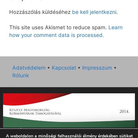
Hozzászólás küldéséhez
be kell jelentkezni
.
This site uses Akismet to reduce spam.
Learn
how your comment data is processed.
Adatvédelem
•
Kapcsolat
•
Impresszum
•
Rólunk
„Az Új Ember katolikus hetilap 2014. évi működésének
A weboldalon a minőségi felhasználói élmény érdekében sütiket
támogatását az EGYH-KCP-14-P-0121 sz. támogatási