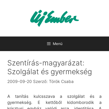
Kilépés
a
tartalomba
Menü
Szentírás-magyarázat:
Szolgálat és gyermekség
2009-09-20
Szerző:
Török Csaba
A tanítás kulcsszava a szolgálat és a
gyermekség. E kettőből kidomborodik a
krisztusi egyház valódi arca, identitása. A