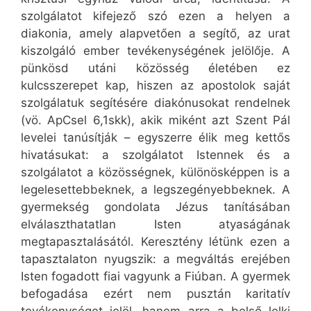
szolgálatot kifejező szó ezen a helyen a
diakonia, amely alapvetően a segítő, az urat
kiszolgáló ember tevékenységének jelölője. A
pünkösd utáni közösség életében ez
kulcsszerepet kap, hiszen az apostolok saját
szolgálatuk segítésére diakónusokat rendelnek
(vö. ApCsel 6,1skk), akik miként azt Szent Pál
levelei tanúsítják – egyszerre élik meg kettős
hivatásukat: a szolgálatot Istennek és a
szolgálatot a közösségnek, különösképpen is a
legelesettebbeknek, a legszegényebbeknek. A
gyermekség gondolata Jézus tanításában
elválaszthatatlan Isten atyaságának
megtapasztalásától. Keresztény létünk ezen a
tapasztalaton nyugszik: a megváltás erejében
Isten fogadott fiai vagyunk a Fiúban. A gyermek
befogadása ezért nem pusztán karitatív