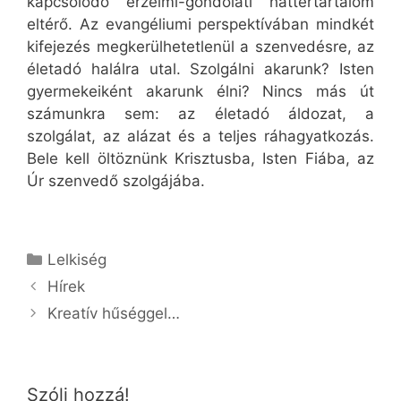
kapcsolódó érzelmi-gondolati háttértartalom
eltérő. Az evangéliumi perspektívában mindkét
kifejezés megkerülhetetlenül a szenvedésre, az
életadó halálra utal. Szolgálni akarunk? Isten
gyermekeiként akarunk élni? Nincs más út
számunkra sem: az életadó áldozat, a
szolgálat, az alázat és a teljes ráhagyatkozás.
Bele kell öltöznünk Krisztusba, Isten Fiába, az
Úr szenvedő szolgájába.
Kategória
Lelkiség
Hírek
Kreatív hűséggel…
Szólj hozzá!