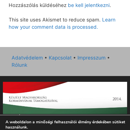
Hozzászólás küldéséhez
be kell jelentkezni
.
This site uses Akismet to reduce spam.
Learn
how your comment data is processed.
Adatvédelem
•
Kapcsolat
•
Impresszum
•
Rólunk
„Az Új Ember katolikus hetilap 2014. évi működésének
A weboldalon a minőségi felhasználói élmény érdekében sütiket
támogatását az EGYH-KCP-14-P-0121 sz. támogatási
használunk.
szerződés keretében 3 000 000 Ft összegben támogatta az