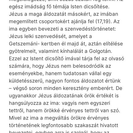
egész imádság fő témája Isten dicsőítése.
Jézus a maga áldozatát másokért, az imában
megemlített csoportokért ajánlja fel (17,19). Az
ima egyben bevezeti a szenvedéstörténetet:
Jézus lelki szenvedését, amelyet a
Getszemáni- kertben él majd át, aztán elítélése
gyötrelmeit, valamint kínhalálát a Golgotán.
Ezzel az Istent dicsőítő imával tárja fel az olvasó
számára, hogy Jézus nem belesodródik az
eseményekbe, hanem tudatosan vállal egy
küldetésszerű, nagyon fontos áldozatot értünk
– végső soron minden keresztény emberért. De
ugyanakkor Jézus áldozatának örök értékét is
hangsúlyozza az ima: vagyis nem egyszeri
tettről, hanem örökké érvényes tettről van szó.
Mivel az ima a megváltás örökre érvényes
történetének legfontosabb szakaszát hivatott
bevezetni, egyben arra is szolgál, hogy az