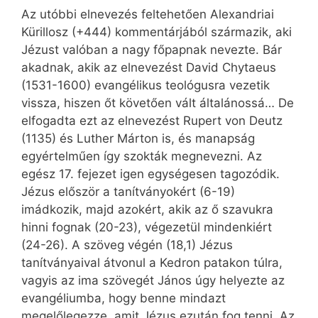
Az utóbbi elnevezés feltehetően Alexandriai
Kürillosz (+444) kommentárjából származik, aki
Jézust valóban a nagy főpapnak nevezte. Bár
akadnak, akik az elnevezést David Chytaeus
(1531-1600) evangélikus teológusra vezetik
vissza, hiszen őt követően vált általánossá… De
elfogadta ezt az elnevezést Rupert von Deutz
(1135) és Luther Márton is, és manapság
egyértelműen így szokták megnevezni. Az
egész 17. fejezet igen egységesen tagozódik.
Jézus először a tanítványokért (6-19)
imádkozik, majd azokért, akik az ő szavukra
hinni fognak (20-23), végezetül mindenkiért
(24-26). A szöveg végén (18,1) Jézus
tanítványaival átvonul a Kedron patakon túlra,
vagyis az ima szövegét János úgy helyezte az
evangéliumba, hogy benne mindazt
megelőlegezze, amit Jézus ezután fog tenni. Az