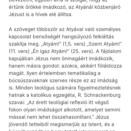
értünk örökké imádkozó, az Atyánál közbenjáró
Jézust is a hívek elé állítsa.
A szöveget többször az Atyával való személyes
kapcsolat bensőségét hangsúlyozó felkiáltás
szakítja meg. „Atyám!” (1,5. vers) „Szent Atyám!”
(11. vers) „Én igaz Atyám!” (25. vers). A fájdalom
kapujában Jézus nem önmagáért imádkozik,
hanem másra gondol: azokra, akikért föláldozza
magát. Ilyen értelemben tematikailag a
búcsúszavaknak szerves része ez az imádság
is. Minden teológus számára figyelmeztetésnek
hatnak a katolikus egzegéta, R. Schnackenburg
szavai: „Az érett teológiai reflexió itt végső
fokon olyan imádságot alkotott, amelyet semmi
mással nem lehet összehasonlítani.” Jézus
jövendő tetteiből megismerjük az Istent, és a