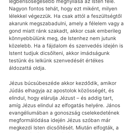
legbensőségesebb megnyílása az Isten felé.
Nagyon fontos tehát, hogy ezt miként, milyen
lélekkel végezzük. Ha csak attól a feszültségtől
akarunk megszabadulni, amely a félelem vagy a
gond miatt ránk szakadt, akkor csak emberileg
könnyebbülünk meg, de Istenhez nem jutunk
közelebb. Ha a fájdalom és szenvedés idején is
Istent tudjuk dicsőíteni, akkor imádságunk
testünk és lelkünk szenvedését értékes
áldozattá oldja.
Jézus búcsúbeszéde akkor kezdődik, amikor
Júdás elhagyja az apostolok közösségét, és
elindul, hogy elárulja Jézust – és addig tart,
amíg Jézus elindul az elfogatás helyére. János
evangéliumában a gonoszság cselekedetének
megformálódása idején Jézus szóban már
megkezdi Isten dicsőítését. Miután elfogták, a