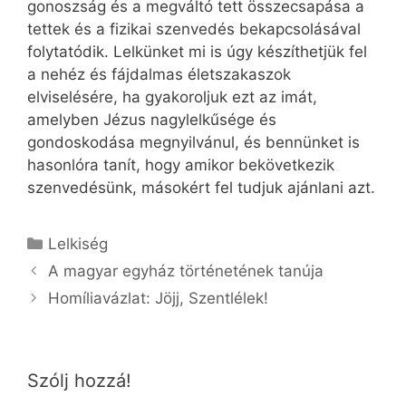
gonoszság és a megváltó tett összecsapása a
tettek és a fizikai szenvedés bekapcsolásával
folytatódik. Lelkünket mi is úgy készíthetjük fel
a nehéz és fájdalmas életszakaszok
elviselésére, ha gyakoroljuk ezt az imát,
amelyben Jézus nagylelkűsége és
gondoskodása megnyilvánul, és bennünket is
hasonlóra tanít, hogy amikor bekövetkezik
szenvedésünk, másokért fel tudjuk ajánlani azt.
Kategória
Lelkiség
A magyar egyház történetének tanúja
Homíliavázlat: Jöjj, Szentlélek!
Szólj hozzá!