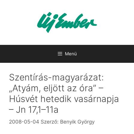
Kilépés
a
tartalomba
Menü
Szentírás-magyarázat:
„Atyám, eljött az óra” –
Húsvét hetedik vasárnapja
– Jn 17,1–11a
2008-05-04
Szerző:
Benyik György