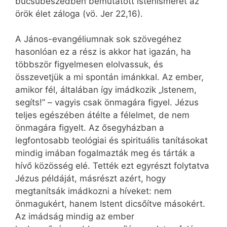
búcsúbeszédben bemutatott istenismeret az
örök élet záloga (vö. Jer 22,16).
A János-evangéliumnak sok szövegéhez
hasonlóan ez a rész is akkor hat igazán, ha
többször figyelmesen elolvassuk, és
összevetjük a mi spontán imánkkal. Az ember,
amikor fél, általában így imádkozik „Istenem,
segíts!” – vagyis csak önmagára figyel. Jézus
teljes egészében átélte a félelmet, de nem
önmagára figyelt. Az ősegyházban a
legfontosabb teológiai és spirituális tanításokat
mindig imában fogalmazták meg és tárták a
hívő közösség elé. Tették ezt egyrészt folytatva
Jézus példáját, másrészt azért, hogy
megtanítsák imádkozni a híveket: nem
önmagukért, hanem Istent dicsőítve másokért.
Az imádság mindig az ember