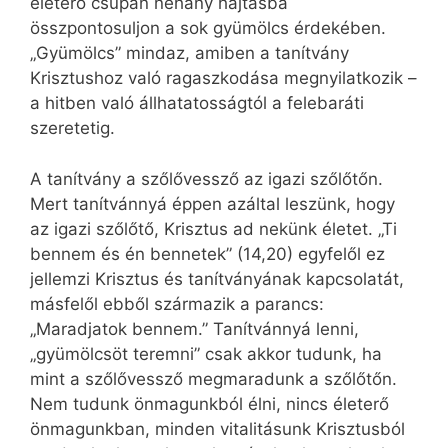
életerő csupán néhány hajtásba
összpontosuljon a sok gyümölcs érdekében.
„Gyümölcs” mindaz, amiben a tanítvány
Krisztushoz való ragaszkodása megnyilatkozik –
a hitben való állhatatosságtól a felebaráti
szeretetig.
A tanítvány a szőlővessző az igazi szőlőtőn.
Mert tanítvánnyá éppen azáltal leszünk, hogy
az igazi szőlőtő, Krisztus ad nekünk életet. „Ti
bennem és én bennetek” (14,20) egyfelől ez
jellemzi Krisztus és tanítványának kapcsolatát,
másfelől ebből származik a parancs:
„Maradjatok bennem.” Tanítvánnyá lenni,
„gyümölcsöt teremni” csak akkor tudunk, ha
mint a szőlővessző megmaradunk a szőlőtőn.
Nem tudunk önmagunkból élni, nincs életerő
önmagunkban, minden vitalitásunk Krisztusból