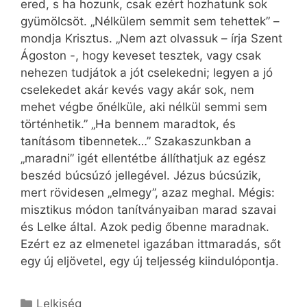
ered, s ha hozunk, csak ezért hozhatunk sok
gyümölcsöt. „Nélkülem semmit sem tehettek” –
mondja Krisztus. „Nem azt olvassuk – írja Szent
Ágoston -, hogy keveset tesztek, vagy csak
nehezen tudjátok a jót cselekedni; legyen a jó
cselekedet akár kevés vagy akár sok, nem
mehet végbe őnélküle, aki nélkül semmi sem
történhetik.” „Ha bennem maradtok, és
tanításom tibennetek…” Szakaszunkban a
„maradni” igét ellentétbe állíthatjuk az egész
beszéd búcsúzó jellegével. Jézus búcsúzik,
mert rövidesen „elmegy”, azaz meghal. Mégis:
misztikus módon tanítványaiban marad szavai
és Lelke által. Azok pedig őbenne maradnak.
Ezért ez az elmenetel igazában ittmaradás, sőt
egy új eljövetel, egy új teljesség kiindulópontja.
Kategória
Lelkiség