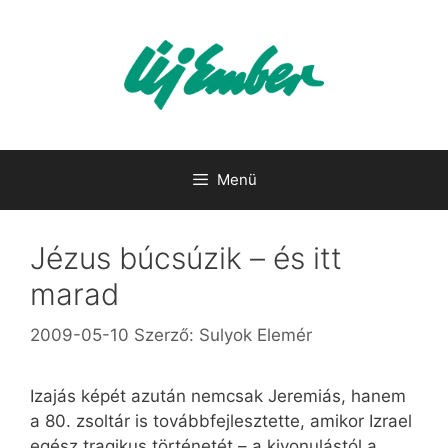
Kilépés
a
tartalomba
Menü
Jézus búcsúzik – és itt
marad
2009-05-10
Szerző:
Sulyok Elemér
Izajás képét azután nemcsak Jeremiás, hanem
a 80. zsoltár is továbbfejlesztette, amikor Izrael
egész tragikus történetét – a kivonulástól a