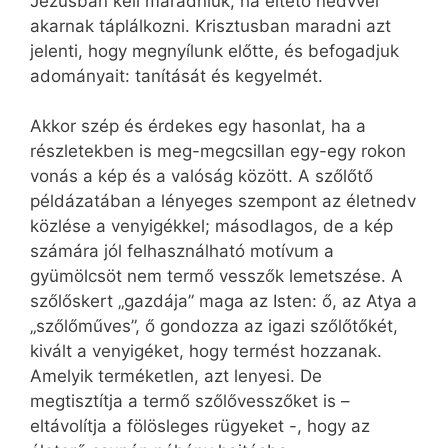
Jézusban kell maradniuk, ha éltető nedvvel
akarnak táplálkozni. Krisztusban maradni azt
jelenti, hogy megnyílunk előtte, és befogadjuk
adományait: tanítását és kegyelmét.
Akkor szép és érdekes egy hasonlat, ha a
részletekben is meg-megcsillan egy-egy rokon
vonás a kép és a valóság között. A szőlőtő
példázatában a lényeges szempont az életnedv
közlése a venyigékkel; másodlagos, de a kép
számára jól felhasználható motívum a
gyümölcsöt nem termő vesszők lemetszése. A
szőlőskert „gazdája” maga az Isten: ő, az Atya a
„szőlőműves”, ő gondozza az igazi szőlőtőkét,
kivált a venyigéket, hogy termést hozzanak.
Amelyik terméketlen, azt lenyesi. De
megtisztítja a termő szőlővesszőket is –
eltávolítja a fölösleges rügyeket -, hogy az