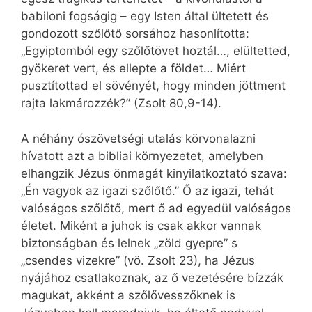
babiloni fogságig – egy Isten által ültetett és
gondozott szőlőtő sorsához hasonlította:
„Egyiptomból egy szőlőtövet hoztál…, elültetted,
gyökeret vert, és ellepte a földet… Miért
pusztítottad el sövényét, hogy minden jöttment
rajta lakmározzék?” (Zsolt 80,9-14).
A néhány ószövetségi utalás körvonalazni
hívatott azt a bibliai környezetet, amelyben
elhangzik Jézus önmagát kinyilatkoztató szava:
„Én vagyok az igazi szőlőtő.” Ő az igazi, tehát
valóságos szőlőtő, mert ő ad egyedül valóságos
életet. Miként a juhok is csak akkor vannak
biztonságban és lelnek „zöld gyepre” s
„csendes vizekre” (vö. Zsolt 23), ha Jézus
nyájához csatlakoznak, az ő vezetésére bízzák
magukat, akként a szőlővesszőknek is