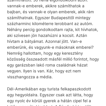
számíthatott. Jó néha elgondolkodni azon:
vannak-e emberek, akikre számíthatok a
bajban, és vannak-e olyan emberek, akik rám
számíthatnak. Egyszer Budapesttől mintegy
százharminc kilométerre lerobbant az autóm.
Néhány percig gondolkodtam rajta, kit hívhatok,
aki szívesen jön hazahúzni a kocsit. Aztán
hívtam a bátyámat. Azonnal jött. Van-e
emberünk, és vagyunk-e másoknak emberei?
Nemrég hallottam, hogy egy keresztény
közösség összeadott másfél millió forintot, hogy
egy garázsban lakó roma családnak házat
vegyen. Ilyen is van. Kár, hogy ezt nem
visszhangozza a média.
Dél-Amerikában egy turista felkapaszkodott
egy hegyoldalra. Egyszer csak azt látta, hogy
egy nyolc év körüli gyerek a hátán cipel fel a