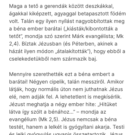
Maga a tető a gerendák között deszkákkal,
ágakkal kiképzett, agyaggal betapasztott födém
volt. Talán egy ilyen nyílást nagyobbítottak meg
a béna ember barátai („kiásták/kibontották a
tetőt”, mondja szó szerint Márk evangélista; Mk
2,4). Bíztak Jézusban (és Péterben, akinek a
házát ilyen módon „átalakították”), hogy ebből a
cselekedetükből nem származik baj.
Mennyire szerethették ezt a béna embert a
barátai! Négyen cipelik, talán messziről. Amikor
látják, hogy normális úton nem juthatnak Jézus
elé, nem adják fel. A lehetetlent is megkísérlik.
Jézust meghatja a négy ember hite: „Hitüket
látva így szólt a bénához…” – mondja az
evangélium (Mk 2,5). Jézus nemcsak a béna
testét, hanem a lelkét is gyógyítani akarja. Testi
és lelki gyógyulás ugyanis összetartozik. Jézus