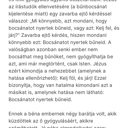
az írástudók ellenvetésére (a bűnbocsánat
kijelentése miatt) egy zavarba ejtő kérdéssel
válaszol: „Mi könnyebb, azt mondani, hogy
bocsánatot nyertek bűneid, vagy azt: Kelj fel, és
járj?” Zavarba ejtő kérdés, hiszen mondani
könnyebb ezt: Bocsánatot nyertek bűneid. A
valóságban azonban senki ember nem
bocsáthat meg bűnöket, nem gyógyíthatja be
azt, ami már megtörtént, csak Isten. Jézus
ezért kimondja a nehezebbet (amelynek a
hatása ellenőrizhető): Kelj föl, és járj! Ezzel
bizonyítja, hogy van hatalma kimondani azt a
másikat is, amelynek hatása nem látható:
Bocsánatot nyertek bűneid.
Ennek a béna embernek négy barátja volt, akik
küzdöttek az ő gyógyulásáért, akikre