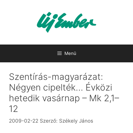
Kilépés
a
tartalomba
Menü
Szentírás-magyarázat:
Négyen cipelték… Évközi
hetedik vasárnap – Mk 2,1–
12
2009-02-22
Szerző:
Székely János