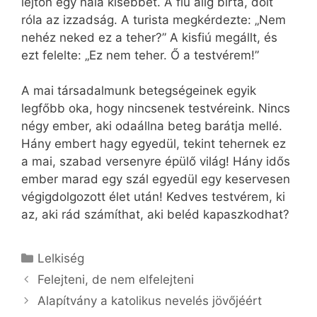
lejtőn egy nála kisebbet. A fiú alig bírta, dőlt
róla az izzadság. A turista megkérdezte: „Nem
nehéz neked ez a teher?” A kisfiú megállt, és
ezt felelte: „Ez nem teher. Ő a testvérem!”
A mai társadalmunk betegségeinek egyik
legfőbb oka, hogy nincsenek testvéreink. Nincs
négy ember, aki odaállna beteg barátja mellé.
Hány embert hagy egyedül, tekint tehernek ez
a mai, szabad versenyre épülő világ! Hány idős
ember marad egy szál egyedül egy keservesen
végigdolgozott élet után! Kedves testvérem, ki
az, aki rád számíthat, aki beléd kapaszkodhat?
Kategória
Lelkiség
Felejteni, de nem elfelejteni
Alapítvány a katolikus nevelés jövőjéért