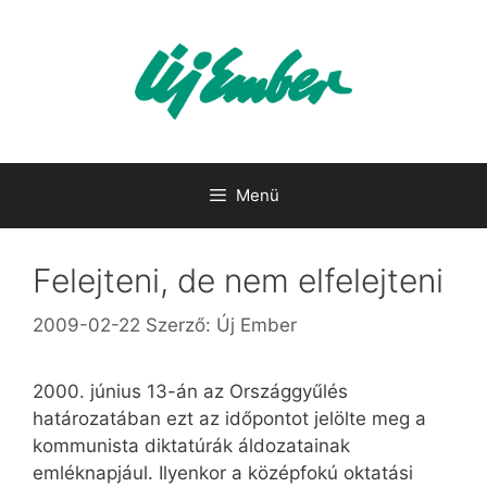
Kilépés
a
tartalomba
Menü
Felejteni, de nem elfelejteni
2009-02-22
Szerző:
Új Ember
2000. június 13-án az Országgyűlés
határozatában ezt az időpontot jelölte meg a
kommunista diktatúrák áldozatainak
emléknapjául. Ilyenkor a középfokú oktatási