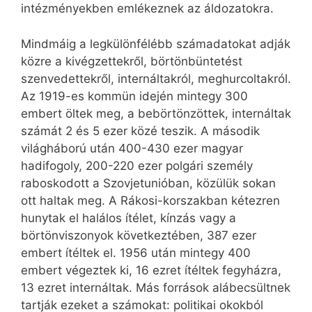
intézményekben emlékeznek az áldozatokra.
Mindmáig a legkülönfélébb számadatokat adják
közre a kivégzettekről, börtönbüntetést
szenvedettekről, internáltakról, meghurcoltakról.
Az 1919-es kommün idején mintegy 300
embert öltek meg, a bebörtönzöttek, internáltak
számát 2 és 5 ezer közé teszik. A második
világháború után 400-430 ezer magyar
hadifogoly, 200-220 ezer polgári személy
raboskodott a Szovjetunióban, közülük sokan
ott haltak meg. A Rákosi-korszakban kétezren
hunytak el halálos ítélet, kínzás vagy a
börtönviszonyok következtében, 387 ezer
embert ítéltek el. 1956 után mintegy 400
embert végeztek ki, 16 ezret ítéltek fegyházra,
13 ezret internáltak. Más források alábecsültnek
tartják ezeket a számokat: politikai okokból