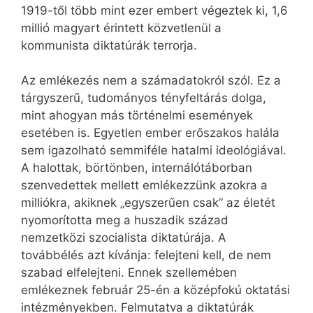
1919-től több mint ezer embert végeztek ki, 1,6
millió magyart érintett közvetlenül a
kommunista diktatúrák terrorja.
Az emlékezés nem a számadatokról szól. Ez a
tárgyszerű, tudományos tényfeltárás dolga,
mint ahogyan más történelmi események
esetében is. Egyetlen ember erőszakos halála
sem igazolható semmiféle hatalmi ideológiával.
A halottak, börtönben, internálótáborban
szenvedettek mellett emlékezzünk azokra a
milliókra, akiknek „egyszerűen csak” az életét
nyomorította meg a huszadik század
nemzetközi szocialista diktatúrája. A
továbbélés azt kívánja: felejteni kell, de nem
szabad elfelejteni. Ennek szellemében
emlékeznek február 25-én a középfokú oktatási
intézményekben. Felmutatva a diktatúrák