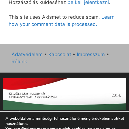
Hozzászólás küldéséhez
be kell jelentkezni
.
This site uses Akismet to reduce spam.
Learn
how your comment data is processed.
Adatvédelem
•
Kapcsolat
•
Impresszum
•
Rólunk
„Az Új Ember katolikus hetilap 2014. évi működésének
A weboldalon a minőségi felhasználói élmény érdekében sütiket
támogatását az EGYH-KCP-14-P-0121 sz. támogatási
használunk.
szerződés keretében 3 000 000 Ft összegben támogatta az
You can find out more about which cookies we are using or