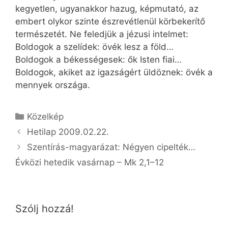
kegyetlen, ugyanakkor hazug, képmutató, az
embert olykor szinte észrevétlenül körbekerítő
természetét. Ne feledjük a jézusi intelmet:
Boldogok a szelídek: övék lesz a föld…
Boldogok a békességesek: ők Isten fiai…
Boldogok, akiket az igazságért üldöznek: övék a
mennyek országa.
Kategória
Közelkép
Hetilap 2009.02.22.
Szentírás-magyarázat: Négyen cipelték…
Évközi hetedik vasárnap – Mk 2,1–12
Szólj hozzá!