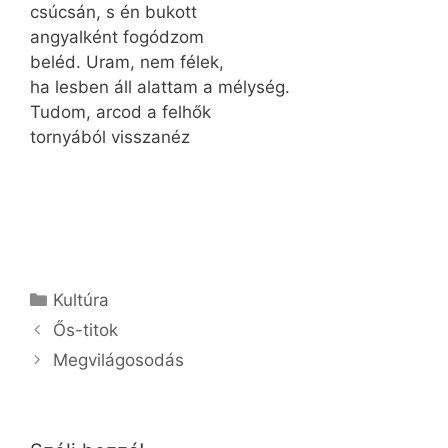
csúcsán, s én bukott
angyalként fogódzom
beléd. Uram, nem félek,
ha lesben áll alattam a mélység.
Tudom, arcod a felhők
tornyából visszanéz
Kategória
Kultúra
Ős-titok
Megvilágosodás