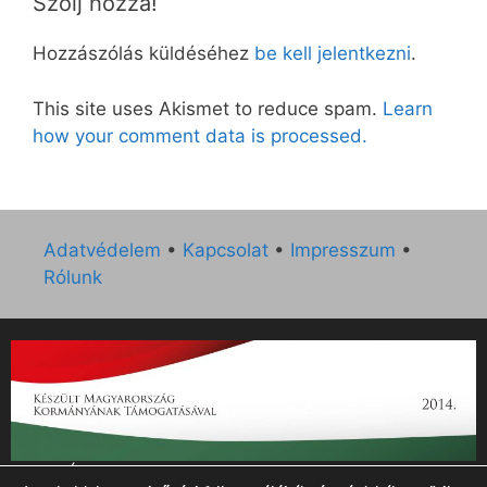
Szólj hozzá!
Hozzászólás küldéséhez
be kell jelentkezni
.
This site uses Akismet to reduce spam.
Learn
how your comment data is processed.
Adatvédelem
•
Kapcsolat
•
Impresszum
•
Rólunk
„Az Új Ember katolikus hetilap 2014. évi működésének