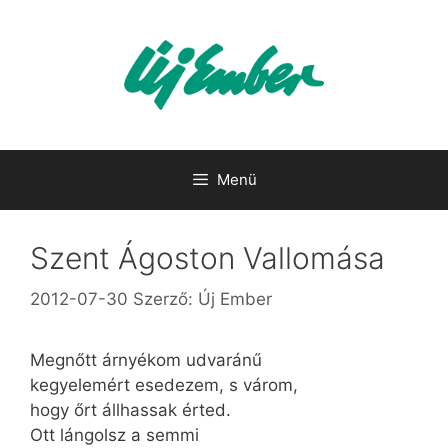
Kilépés
a
tartalomba
Menü
Szent Ágoston Vallomása
2012-07-30
Szerző:
Új Ember
Megnőtt árnyékom udvaránű
kegyelemért esedezem, s várom,
hogy őrt állhassak érted.
Ott lángolsz a semmi