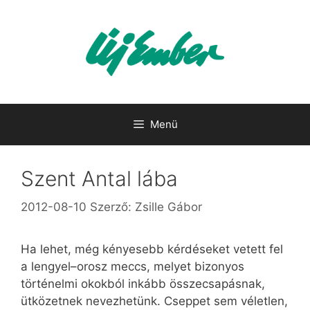
Kilépés
a
tartalomba
Menü
Szent Antal lába
2012-08-10
Szerző:
Zsille Gábor
Ha lehet, még kényesebb kérdéseket vetett fel
a lengyel–orosz meccs, melyet bizonyos
történelmi okokból inkább összecsapásnak,
ütközetnek nevezhetünk. Cseppet sem véletlen,