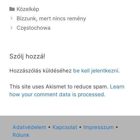
Kategória
Közelkép
Bízzunk, mert nincs remény
Częstochowa
Szólj hozzá!
Hozzászólás küldéséhez
be kell jelentkezni
.
This site uses Akismet to reduce spam.
Learn
how your comment data is processed.
Adatvédelem
•
Kapcsolat
•
Impresszum
•
Rólunk