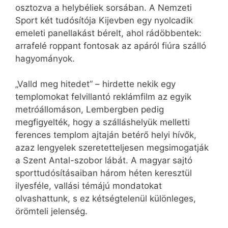
osztozva a helybéliek sorsában. A Nemzeti
Sport két tudósítója Kijevben egy nyolcadik
emeleti panellakást bérelt, ahol rádöbbentek:
arrafelé roppant fontosak az apáról fiúra szálló
hagyományok.
„Valld meg hitedet” – hirdette nekik egy
templomokat felvillantó reklámfilm az egyik
metróállomáson, Lembergben pedig
megfigyelték, hogy a szálláshelyük melletti
ferences templom ajtaján betérő helyi hívők,
azaz lengyelek szeretetteljesen megsimogatják
a Szent Antal-szobor lábát. A magyar sajtó
sporttudósításaiban három héten keresztül
ilyesféle, vallási témájú mondatokat
olvashattunk, s ez kétségtelenül különleges,
örömteli jelenség.