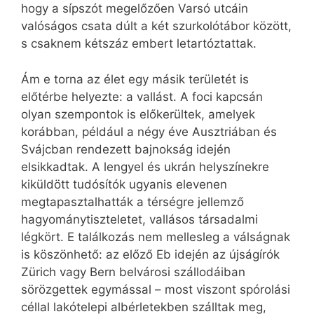
hogy a sípszót megelőzően Varsó utcáin
valóságos csata dúlt a két szurkolótábor között,
s csaknem kétszáz embert letartóztattak.
Ám e torna az élet egy másik területét is
előtérbe helyezte: a vallást. A foci kapcsán
olyan szempontok is előkerültek, amelyek
korábban, például a négy éve Ausztriában és
Svájcban rendezett bajnokság idején
elsikkadtak. A lengyel és ukrán helyszínekre
kiküldött tudósítók ugyanis elevenen
megtapasztalhatták a térségre jellemző
hagyománytiszteletet, vallásos társadalmi
légkört. E találkozás nem mellesleg a válságnak
is köszönhető: az előző Eb idején az újságírók
Zürich vagy Bern belvárosi szállodáiban
sörözgettek egymással – most viszont spórolási
céllal lakótelepi albérletekben szálltak meg,