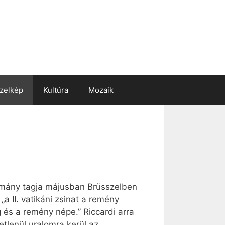
zelkép
Kultúra
Mozaik
kormány tagja májusban Brüsszelben
a II. vatikáni zsinat a remény
és a remény népe.” Riccardi arra
tetlenül uralomra kerül az