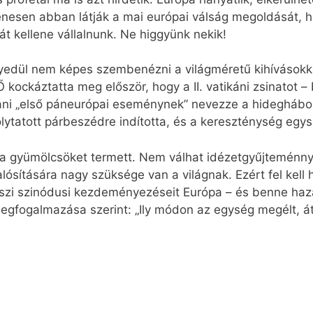
gyenesen abban látják a mai európai válság megoldását,
át kellene vállalnunk. Ne higgyünk nekik!
yedül nem képes szembenézni a világméretű kihívásokka
Ő kockáztatta meg először, hogy a II. vatikáni zsinatot
áni „első páneurópai eseménynek” nevezze a hideghábor
olytatott párbeszédre indította, és a kereszténység egys
ta gyümölcsöket termett. Nem válhat idézetgyűjtemén
lósítására nagy szüksége van a világnak. Ezért fel kel
s őszi szinódusi kezdeményezéseit Európa – és benne ha
egfogalmazása szerint: „Ily módon az egység megélt, át