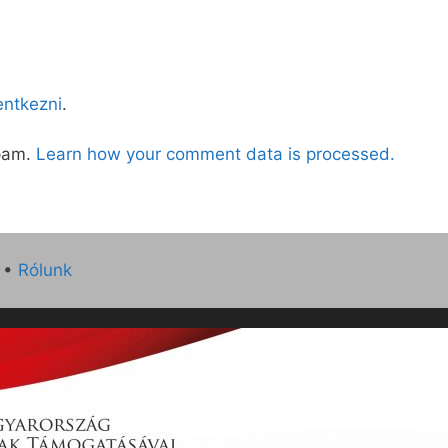
lentkezni
.
spam.
Learn how your comment data is processed.
•
Rólunk