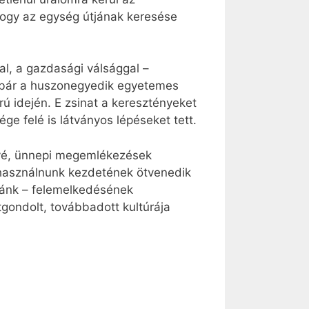
 hogy az egység útjának keresése
l, a gazdasági válsággal –
 – bár a huszonegyedik egyetemes
ú idején. E zsinat a keresztényeket
ége felé is látványos lépéseket tett.
nyé, ünnepi megemlékezések
l használnunk kezdetének ötvenedik
zánk – felemelkedésének
gondolt, továbbadott kultúrája