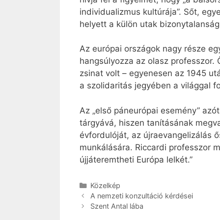
individualizmus kultúrája”. Sőt, e
helyett a külön utak bizonytalanság
Az európai országok nagy része eg
hangsúlyozza az olasz professzor. 
zsinat volt – egyenesen az 1945 ut
a szolidaritás jegyében a világgal f
Az „első páneurópai esemény” azó
tárgyává, hiszen tanításának megva
évfordulóját, az újraevangelizálá
munkálására. Riccardi professzor m
újjáteremtheti Európa lelkét.”
Kategória
Közelkép
A nemzeti konzultáció kérdései
Szent Antal lába