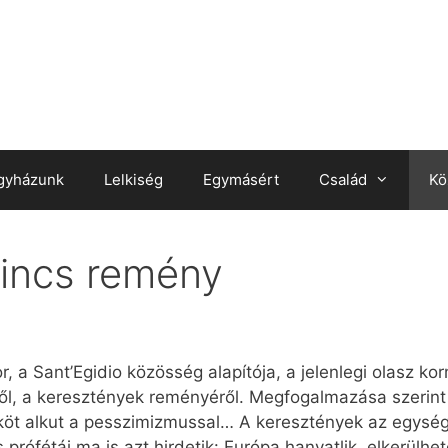
gyházunk
Lelkiség
Egymásért
Család
Kö
nincs remény
r, a Sant’Egidio közösség alapítója, a jelenlegi olasz 
ől, a keresztények reményéről. Megfogalmazása szerint „
öt alkut a pesszimizmussal… A keresztények az egység 
s prófétái ma is azt hirdetik: Európa hanyatlik, elkerülhe