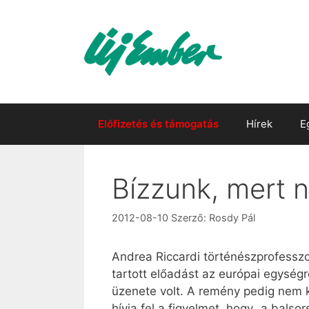
Kilépés
a
tartalomba
Előfizetés és támogatás
Hírek
E
Bízzunk, mert 
2012-08-10
Szerző:
Rosdy Pál
Andrea Riccardi történészprofesszo
tartott előadást az európai egységr
üzenete volt. A remény pedig nem k
hívja fel a figyelmet, hogy „a balsor