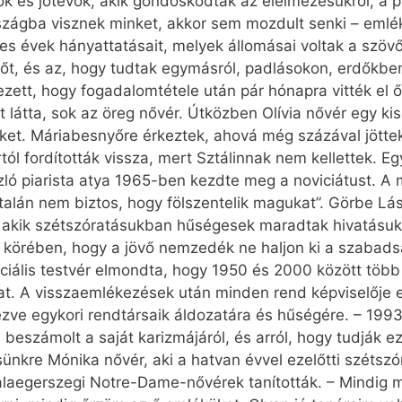
ők és jótevők, akik gondoskodtak az élelmezésükről, a p
rszágba visznek minket, akkor sem mozdult senki – emlék
s évek hányattatásait, melyek állomásai voltak a szövőg
erőt, és az, hogy tudtak egymásról, padlásokon, erdőkbe
ezett, hogy fogadalomtétele után pár hónapra vitték el őke
rt látta, sok az öreg nővér. Útközben Olívia nővér egy ki
őket. Máriabesnyőre érkeztek, ahová még százával jöttek
ól fordították vissza, mert Sztálinnak nem kellettek. E
zló piarista atya 1965-ben kezdte meg a noviciátust. A 
általán nem biztos, hogy fölszentelik magukat”. Görbe 
 akik szétszóratásukban hűségesek maradtak hivatásukh
k körében, hogy a jövő nemzedék ne haljon ki a szabadsá
ociális testvér elmondta, hogy 1950 és 2000 között több
. A visszaemlékezések után minden rend képviselője eg
kezve egykori rendtársaik áldozatára és hűségére. – 199
beszámolt a saját karizmájáról, és arról, hogy tudják e
nkre Mónika nővér, aki a hatvan évvel ezelőtti szétszór
zalaegerszegi Notre-Dame-nővérek tanították. – Mindig