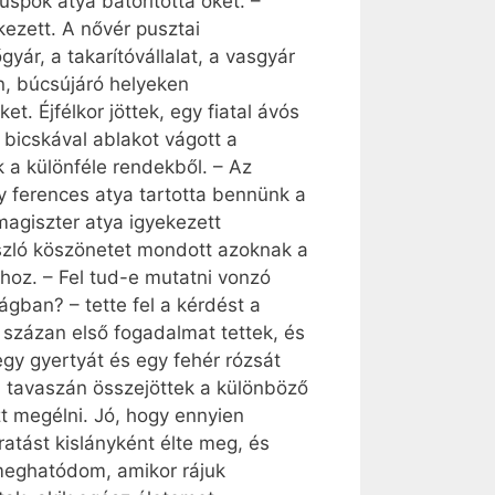
üspök atya bátorította őket. –
ezett. A nővér pusztai
yár, a takarítóvállalat, a vasgyár
n, búcsújáró helyeken
t. Éjfélkor jöttek, egy fiatal ávós
s bicskával ablakot vágott a
 a különféle rendekből. – Az
gy ferences atya tartotta bennünk a
magiszter atya igyekezett
László köszönetet mondott azoknak a
oz. – Fel tud-e mutatni vonzó
gban? – tette fel a kérdést a
 százan első fogadalmat tettek, és
y gyertyát és egy fehér rózsát
3 tavaszán összejöttek a különböző
zt megélni. Jó, hogy ennyien
atást kislányként élte meg, és
 meghatódom, amikor rájuk