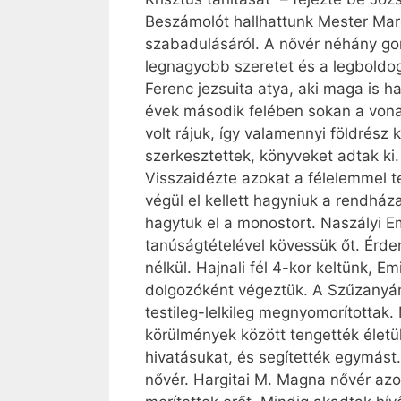
Beszámolót hallhattunk Mester Marg
szabadulásáról. A nővér néhány gon
legnagyobb szeretet és a legboldog
Ferenc jezsuita atya, aki maga is h
évek második felében sokan a vonat
volt rájuk, így valamennyi földrész 
szerkesztettek, könyveket adtak ki. 
Visszaidézte azokat a félelemmel te
végül el kellett hagyniuk a rendháza
hagytuk el a monostort. Naszályi Em
tanúságtételével kövessük őt. Érde
nélkül. Hajnali fél 4-kor keltünk, E
dolgozóként végeztük. A Szűzanyána
testileg-lelkileg megnyomorítottak.
körülmények között tengették életü
hivatásukat, és segítették egymást
nővér. Hargitai M. Magna nővér azok