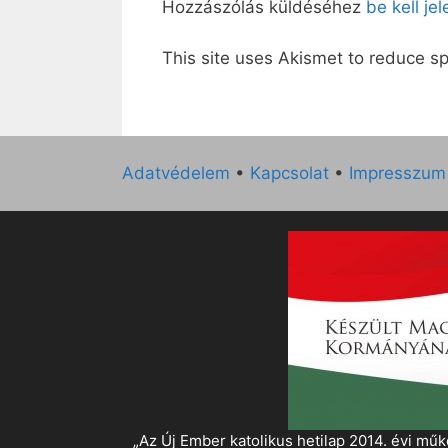
Hozzászólás küldéséhez
be kell je
This site uses Akismet to reduce 
Adatvédelem
•
Kapcsolat
•
Impresszum
„Az Új Ember katolikus hetilap 2014. évi 