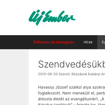
Kilépés
a
tartalomba
Előfizetés és támogatás
Hírek
E
Szendvedésükb
2010-06-20
Szerző:
Rózsásné Kubányi A
Havassy József szalézi atya azokra 
foglalkozott. Nem menekült el, per
áldozta életét az evangéliumért. „A
Krisztus tanítását” – fejezte be Jó