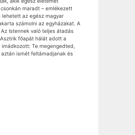
tak, akik egész életemet
s csonkán maradt – emlékezett
 lehetett az egész magyar
l akarta számolni az egyházakat. A
 Az Istennek való teljes átadás
Asztrik főapát hálát adott a
Így imádkozott: Te megengedted,
y aztán ismét feltámadjanak és