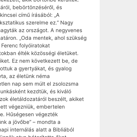
áról, bebörtönzéséről, és
incsei című írásából: „A
ksztatikus szerelme ez.” Nagy
elhagyták az országot. A negyvenes
határon. „Oda mentek, ahol szükség
 Ferenc folyóiratokat
itokban élték közösségi életüket.
 őket. Ez nem következett be, de
tottuk a gyertyákat, és gyalog
yta, az életünk néma
yetlen nap sem múlt el zsolozsma
 munkásként kezdtük, és kiváló
ok életáldozatáról beszélt, akiket
lett végezniük, embertelen
ére. Hűségesen végezték
ünk a jövőbe” – mondta a
pi internálás alatt a Bibliából