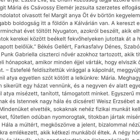
it Mária és Csávossy Elemér jezsuita szerzetes elfogás
dolatot olvasott fel Margit anya Öt év börtön kegyelemk
abb boldogság itt a földön a Kálvárián van. A kereszt e
arminchat évet töltött Nyugaton, azokról beszélt, akik 
ok kerekei között beékelt fekvőhelyeken jutottak át a 
kapott belőlük.” Békés Gellért, Farkasfalvy Dénes, Szabó
Punk Gabriella ciszterci nővér azokhoz tartozott, akik t
li hónapokat, amikor minden éjjel várták, hogy elviszik
t. – Estefelé feldíszítettük virággal a kápolnát, meggyúj
il atya egyetlen szót kötött a lelkünkre: Mária. Meghag
n sikerült egy házat vennünk, és a negyven év alatt eg
mil atya misézett, tanított, támogatott minket. Egyszerű
k és Istennek nagy hála és dicséret! Weisz Erzsébet az
 Mindenüket elvették, sokaknak nehéz fizikai munkát kel
ket, fűtetlen odúban nyomorogtak, titokban jártak mis
. Hála a múltért, megköszönve a jelent, bizalommal néz
ra emlékezett, akik kétkezi munkából éltek. A négy hóna