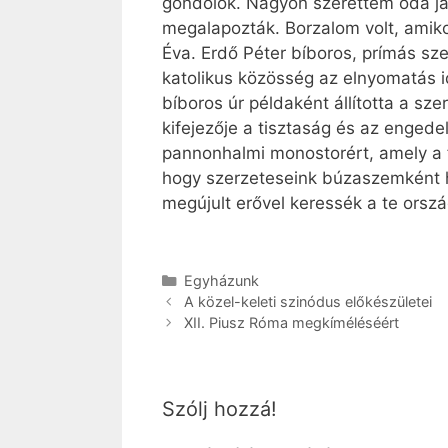
gondolok. Nagyon szerettem oda jár
megalapozták. Borzalom volt, amiko
Éva. Erdő Péter bíboros, prímás s
katolikus közösség az elnyomatás id
bíboros úr példaként állította a sz
kifejezője a tisztaság és az engede
pannonhalmi monostorért, amely a f
hogy szerzeteseink búzaszemként ha
megújult erővel keressék a te orsz
Kategória
Egyházunk
A közel-keleti szinódus előkészületei
XII. Piusz Róma megkíméléséért
Szólj hozzá!