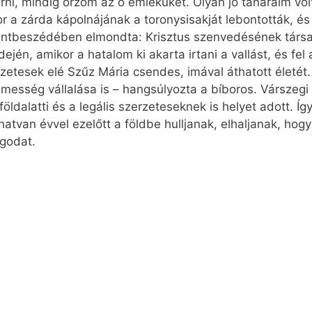
ni, mindig őrzöm az ő emléküket. Olyan jó tanáraim vol
r a zárda kápolnájának a toronysisakját lebontották, é
zentbeszédében elmondta: Krisztus szenvedésének társa
ején, amikor a hatalom ki akarta irtani a vallást, és fe
erzetesek elé Szűz Mária csendes, imával áthatott életét.
lmesség vállalása is – hangsúlyozta a bíboros. Várszegi 
öldalatti és a legális szerzeteseknek is helyet adott. 
tvan évvel ezelőtt a földbe hulljanak, elhaljanak, hog
ágodat.