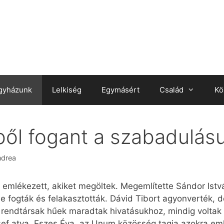
gyházunk
Lelkiség
Egymásért
Család
Kö
ől fogant a szabadulás
ndrea
emlékezett, akiket megöltek. Megemlítette Sándor István
be fogták és felakasztották. Dávid Tibort agyonverték,
 rendtársak hűek maradtak hivatásukhoz, mindig voltak b
zsef atya. Eszes Éva, az Unum közösség tagja azokra eml