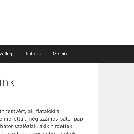
zelkép
Kultúra
Mozaik
unk
 testvért, aki fiatalokkal
 de mellettük még számos bátor pap
átor szaléziak, akik hirdették
ékezett, akik börtönbe kerültek.