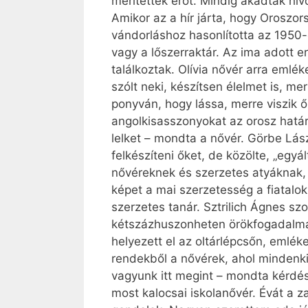
merítettek erőt. Mindig akadtak hív
Amikor az a hír járta, hogy Oroszo
vándorláshoz hasonlította az 1950-e
vagy a lőszerraktár. Az ima adott 
találkoztak. Olívia nővér arra emlék
szólt neki, készítsen élelmet is, me
ponyván, hogy lássa, merre viszik 
angolkisasszonyokat az orosz határt
lelket – mondta a nővér. Görbe Lás
felkészíteni őket, de közölte, „egy
nővéreknek és szerzetes atyáknak,
képet a mai szerzetesség a fiatalo
szerzetes tanár. Sztrilich Ágnes sz
kétszázhuszonheten örökfogadalmat
helyezett el az oltárlépcsőn, emlé
rendekből a nővérek, ahol mindenki 
vagyunk itt megint – mondta kérdésü
most kalocsai iskolanővér. Évát a 