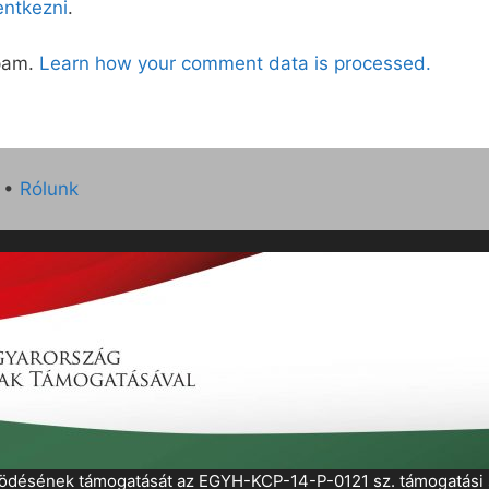
lentkezni
.
spam.
Learn how your comment data is processed.
•
Rólunk
működésének támogatását az EGYH-KCP-14-P-0121 sz. támogatás