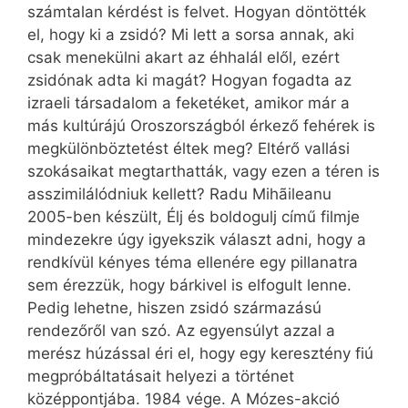
számtalan kérdést is felvet. Hogyan döntötték
el, hogy ki a zsidó? Mi lett a sorsa annak, aki
csak menekülni akart az éhhalál elől, ezért
zsidónak adta ki magát? Hogyan fogadta az
izraeli társadalom a feketéket, amikor már a
más kultúrájú Oroszországból érkező fehérek is
megkülönböztetést éltek meg? Eltérő vallási
szokásaikat megtarthatták, vagy ezen a téren is
asszimilálódniuk kellett? Radu Mihãileanu
2005-ben készült, Élj és boldogulj című filmje
mindezekre úgy igyekszik választ adni, hogy a
rendkívül kényes téma ellenére egy pillanatra
sem érezzük, hogy bárkivel is elfogult lenne.
Pedig lehetne, hiszen zsidó származású
rendezőről van szó. Az egyensúlyt azzal a
merész húzással éri el, hogy egy keresztény fiú
megpróbáltatásait helyezi a történet
középpontjába. 1984 vége. A Mózes-akció