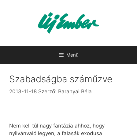
Kilépés
a
tartalomba
Menü
Szabadságba száműzve
2013-11-18
Szerző:
Baranyai Béla
Nem kell túl nagy fantázia ahhoz, hogy
nyilvánvaló legyen, a falasák exodusa