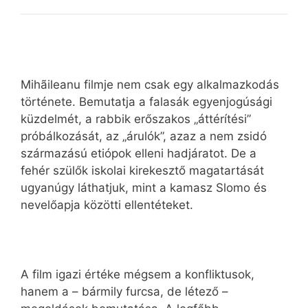
Mihãileanu filmje nem csak egy alkalmazkodás
története. Bemutatja a falasák egyenjogúsági
küzdelmét, a rabbik erőszakos „áttérítési”
próbálkozását, az „árulók”, azaz a nem zsidó
származású etiópok elleni hadjáratot. De a
fehér szülők iskolai kirekesztő magatartását
ugyanúgy láthatjuk, mint a kamasz Slomo és
nevelőapja közötti ellentéteket.
A film igazi értéke mégsem a konfliktusok,
hanem a – bármily furcsa, de létező –