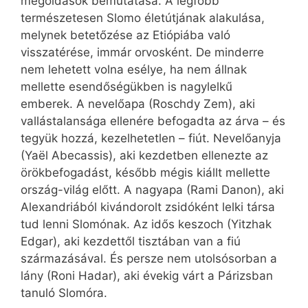
megoldások bemutatása. A legfőbb
természetesen Slomo életútjának alakulása,
melynek betetőzése az Etiópiába való
visszatérése, immár orvosként. De minderre
nem lehetett volna esélye, ha nem állnak
mellette esendőségükben is nagylelkű
emberek. A nevelőapa (Roschdy Zem), aki
vallástalansága ellenére befogadta az árva – és
tegyük hozzá, kezelhetetlen – fiút. Nevelőanyja
(Yaël Abecassis), aki kezdetben ellenezte az
örökbefogadást, később mégis kiállt mellette
ország-világ előtt. A nagyapa (Rami Danon), aki
Alexandriából kivándorolt zsidóként lelki társa
tud lenni Slomónak. Az idős keszoch (Yitzhak
Edgar), aki kezdettől tisztában van a fiú
származásával. És persze nem utolsósorban a
lány (Roni Hadar), aki évekig várt a Párizsban
tanuló Slomóra.