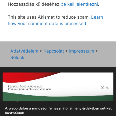
Hozzászólás küldéséhez
be kell jelentkezni
.
This site uses Akismet to reduce spam.
Learn
how your comment data is processed.
Adatvédelem
•
Kapcsolat
•
Impresszum
•
Rólunk
„Az Új Ember katolikus hetilap 2014. évi működésének
A weboldalon a minőségi felhasználói élmény érdekében sütiket
támogatását az EGYH-KCP-14-P-0121 sz. támogatási
használunk.
szerződés keretében 3 000 000 Ft összegben támogatta az