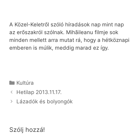
A Közel-Keletről szóló híradások nap mint nap
az erőszakról szólnak. Mihãileanu filmje sok
minden mellett arra mutat rá, hogy a hétköznapi
emberen is múlik, meddig marad ez így.
Kategória
Kultúra
Hetilap 2013.11.17.
Lázadók és bolyongók
Szólj hozzá!