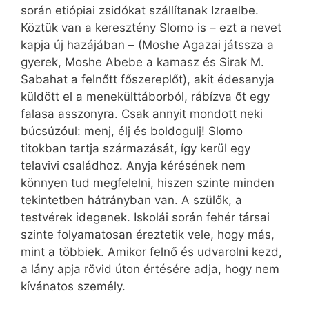
során etiópiai zsidókat szállítanak Izraelbe.
Köztük van a keresztény Slomo is – ezt a nevet
kapja új hazájában – (Moshe Agazai játssza a
gyerek, Moshe Abebe a kamasz és Sirak M.
Sabahat a felnőtt főszereplőt), akit édesanyja
küldött el a menekülttáborból, rábízva őt egy
falasa asszonyra. Csak annyit mondott neki
búcsúzóul: menj, élj és boldogulj! Slomo
titokban tartja származását, így kerül egy
telavivi családhoz. Anyja kérésének nem
könnyen tud megfelelni, hiszen szinte minden
tekintetben hátrányban van. A szülők, a
testvérek idegenek. Iskolái során fehér társai
szinte folyamatosan éreztetik vele, hogy más,
mint a többiek. Amikor felnő és udvarolni kezd,
a lány apja rövid úton értésére adja, hogy nem
kívánatos személy.