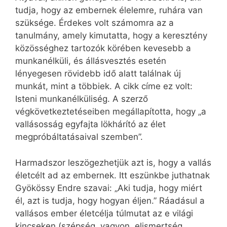
tudja, hogy az embernek élelemre, ruhára van
szüksége. Érdekes volt számomra az a
tanulmány, amely kimutatta, hogy a keresztény
közösséghez tartozók körében kevesebb a
munkanélküli, és állásvesztés esetén
lényegesen rövidebb idő alatt találnak új
munkát, mint a többiek. A cikk címe ez volt:
Isteni munkanélküliség. A szerző
végkövetkeztetéseiben megállapította, hogy „a
vallásosság egyfajta lökhárító az élet
megpróbáltatásaival szemben”.
Harmadszor leszögezhetjük azt is, hogy a vallás
életcélt ad az embernek. Itt eszünkbe juthatnak
Gyökössy Endre szavai: „Aki tudja, hogy miért
él, azt is tudja, hogy hogyan éljen.” Ráadásul a
vallásos ember életcélja túlmutat az e világi
kincseken (szépség, vagyon, elismertség,