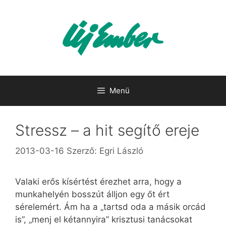
Kilépés
a
tartalomba
Menü
Stressz – a hit segítő ereje
2013-03-16
Szerző:
Egri László
Valaki erős kísértést érezhet arra, hogy a
munkahelyén bosszút álljon egy őt ért
sérelemért. Ám ha a „tartsd oda a másik orcád
is”, „menj el kétannyira” krisztusi tanácsokat