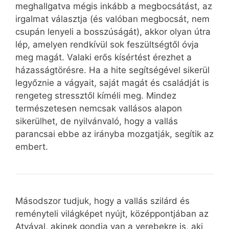
meghallgatva mégis inkább a megbocsátást, az
irgalmat választja (és valóban megbocsát, nem
csupán lenyeli a bosszúságát), akkor olyan útra
lép, amelyen rendkívül sok feszültségtől óvja
meg magát. Valaki erős kísértést érezhet a
házasságtörésre. Ha a hite segítségével sikerül
legyőznie a vágyait, saját magát és családját is
rengeteg stressztől kíméli meg. Mindez
természetesen nemcsak vallásos alapon
sikerülhet, de nyilvánvaló, hogy a vallás
parancsai ebbe az irányba mozgatják, segítik az
embert.
Másodszor tudjuk, hogy a vallás szilárd és
reményteli világképet nyújt, középpontjában az
Atyával, akinek gondja van a verebekre is, aki