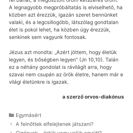
fél bánat, a megosztott öröm kétszeres öröm.”
A legnagyobb megpróbáltatás is elviselhető, ha
közben azt érezzük, igazán szeret bennünket
valaki, és a legcsillogóbb, látszólag gondtalan
élet is pokol lehet, ha közben úgy érezzük,
senkinek sem vagyunk fontosak.
Jézus azt mondta: „Azért jöttem, hogy életük
legyen, és bőségben legyen” (Jn 10,10). Talán
ez a néhány gondolat is rávilágít arra, hogy
szavai nem csupán az örök életre, hanem már e
világi életünkre is igazak.
a szerző orvos-diakónus
Kategória
Egymásért
A felnőttek elfelejtenek játszani?