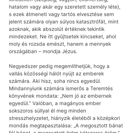
hatalom vagy akár egy szeretett személy léte),
s ezek átmeneti vagy tartós elvesztése sem
jelent számára olyan súlyos katasztrófát, mint
azoknak, akik abszolút értéknek tekintik
mindezeket. Ne itt gyűjtsetek kincseket, ahol
moly és rozsda emészt, hanem a mennyek
országában – mondja Jézus.
Negyedszer pedig megemlíthetjük, hogy a
vallás közösségi hálót nyújt az emberek
számára. Aki hisz, soha nincs egyedül.
Mindannyiunk számára ismerős a Teremtés
könyvének mondata: „Nem jó az embernek
egyedül.” Valóban, a magányos ember
sokszoros súllyal él meg minden
stresszhelyzetet, hiányzik életéből a középkori
mondás megtapasztalása: „A megosztott bánat