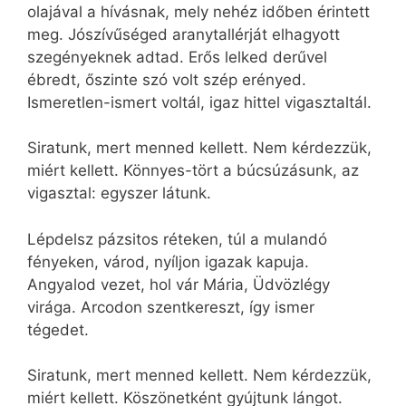
olajával a hívásnak, mely nehéz időben érintett
meg. Jószívűséged aranytallérját elhagyott
szegényeknek adtad. Erős lelked derűvel
ébredt, őszinte szó volt szép erényed.
Ismeretlen-ismert voltál, igaz hittel vigasztaltál.
Siratunk, mert menned kellett. Nem kérdezzük,
miért kellett. Könnyes-tört a búcsúzásunk, az
vigasztal: egyszer látunk.
Lépdelsz pázsitos réteken, túl a mulandó
fényeken, várod, nyíljon igazak kapuja.
Angyalod vezet, hol vár Mária, Üdvözlégy
virága. Arcodon szentkereszt, így ismer
tégedet.
Siratunk, mert menned kellett. Nem kérdezzük,
miért kellett. Köszönetként gyújtunk lángot.