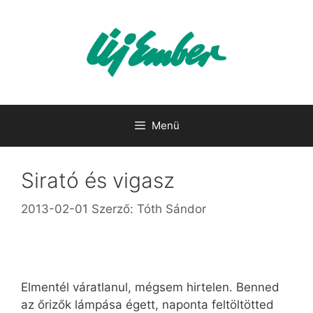
Kilépés
a
tartalomba
Menü
Sirató és vigasz
2013-02-01
Szerző:
Tóth Sándor
Elmentél váratlanul, mégsem hirtelen. Benned
az őrizők lámpása égett, naponta feltöltötted