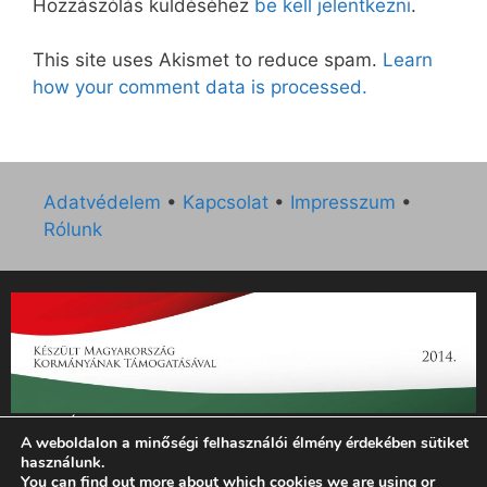
Hozzászólás küldéséhez
be kell jelentkezni
.
This site uses Akismet to reduce spam.
Learn
how your comment data is processed.
Adatvédelem
•
Kapcsolat
•
Impresszum
•
Rólunk
„Az Új Ember katolikus hetilap 2014. évi működésének
A weboldalon a minőségi felhasználói élmény érdekében sütiket
támogatását az EGYH-KCP-14-P-0121 sz. támogatási
használunk.
szerződés keretében 3 000 000 Ft összegben támogatta az
You can find out more about which cookies we are using or