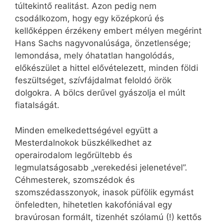
túltekintő realitást. Azon pedig nem
csodálkozom, hogy egy középkorú és
kellőképpen érzékeny embert mélyen megérint
Hans Sachs nagyvonalúsága, önzetlensége;
lemondása, mely óhatatlan hangolódás,
előkészület a hittel elővételezett, minden földi
feszültséget, szívfájdalmat feloldó örök
dolgokra. A bölcs derűvel gyászolja el múlt
fiatalságát.
Minden emelkedettségével együtt a
Mesterdalnokok büszkélkedhet az
operairodalom legőrültebb és
legmulatságosabb „verekedési jelenetével”.
Céhmesterek, szomszédok és
szomszédasszonyok, inasok püfölik egymást
önfeledten, hihetetlen kakofóniával egy
bravúrosan formált, tizenhét szólamú (!) kettős