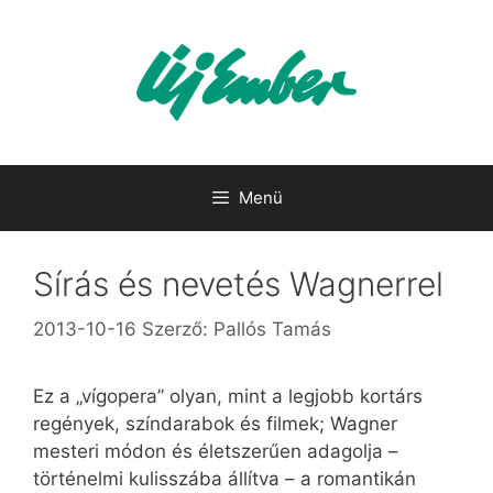
Kilépés
a
tartalomba
Menü
Sírás és nevetés Wagnerrel
2013-10-16
Szerző:
Pallós Tamás
Ez a „vígopera” olyan, mint a legjobb kortárs
regények, színdarabok és filmek; Wagner
mesteri módon és életszerűen adagolja –
történelmi kulisszába állítva – a romantikán