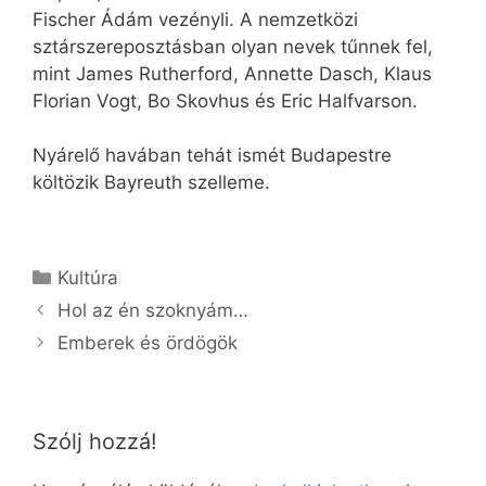
Fischer Ádám vezényli. A nemzetközi
sztárszereposztásban olyan nevek tűnnek fel,
mint James Rutherford, Annette Dasch, Klaus
Florian Vogt, Bo Skovhus és Eric Halfvarson.
Nyárelő havában tehát ismét Budapestre
költözik Bayreuth szelleme.
Kategória
Kultúra
Hol az én szoknyám…
Emberek és ördögök
Szólj hozzá!