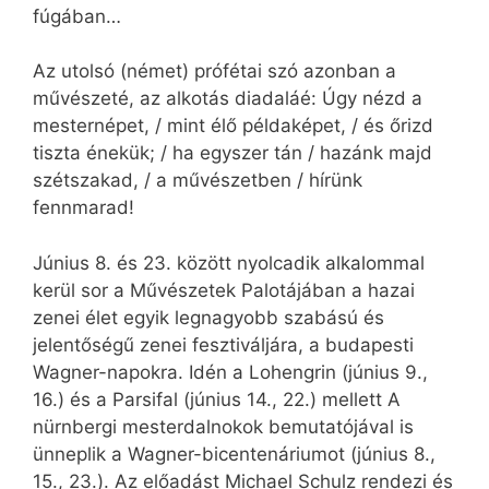
fúgában…
Az utolsó (német) prófétai szó azonban a
művészeté, az alkotás diadaláé: Úgy nézd a
mesternépet, / mint élő példaképet, / és őrizd
tiszta énekük; / ha egyszer tán / hazánk majd
szétszakad, / a művészetben / hírünk
fennmarad!
Június 8. és 23. között nyolcadik alkalommal
kerül sor a Művészetek Palotájában a hazai
zenei élet egyik legnagyobb szabású és
jelentőségű zenei fesztiváljára, a budapesti
Wagner-napokra. Idén a Lohengrin (június 9.,
16.) és a Parsifal (június 14., 22.) mellett A
nürnbergi mesterdalnokok bemutatójával is
ünneplik a Wagner-bicentenáriumot (június 8.,
15., 23.). Az előadást Michael Schulz rendezi és