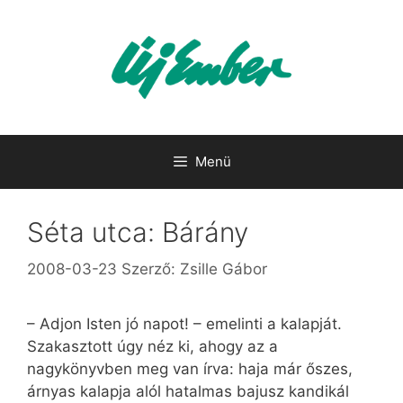
Kilépés
a
tartalomba
Menü
Séta utca: Bárány
2008-03-23
Szerző:
Zsille Gábor
– Adjon Isten jó napot! – emelinti a kalapját.
Szakasztott úgy néz ki, ahogy az a
nagykönyvben meg van írva: haja már őszes,
árnyas kalapja alól hatalmas bajusz kandikál