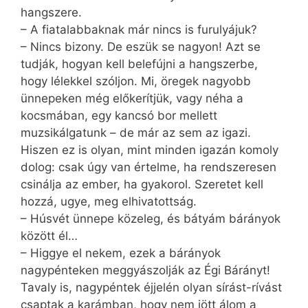
hangszere.
– A fiatalabbaknak már nincs is furulyájuk?
– Nincs bizony. De eszük se nagyon! Azt se
tudják, hogyan kell belefújni a hangszerbe,
hogy lélekkel szóljon. Mi, öregek nagyobb
ünnepeken még előkerítjük, vagy néha a
kocsmában, egy kancsó bor mellett
muzsikálgatunk – de már az sem az igazi.
Hiszen ez is olyan, mint minden igazán komoly
dolog: csak úgy van értelme, ha rendszeresen
csinálja az ember, ha gyakorol. Szeretet kell
hozzá, ugye, meg elhivatottság.
– Húsvét ünnepe közeleg, és bátyám bárányok
között él…
– Higgye el nekem, ezek a bárányok
nagypénteken meggyászolják az Égi Bárányt!
Tavaly is, nagypéntek éjjelén olyan sírást-rívást
csaptak a karámban, hogy nem jött álom a