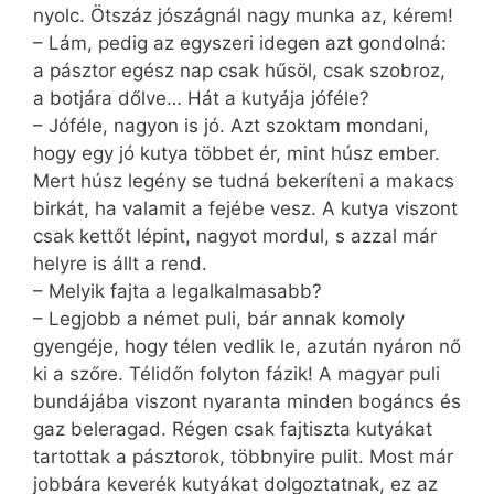
nyolc. Ötszáz jószágnál nagy munka az, kérem!
– Lám, pedig az egyszeri idegen azt gondolná:
a pásztor egész nap csak hűsöl, csak szobroz,
a botjára dőlve… Hát a kutyája jóféle?
– Jóféle, nagyon is jó. Azt szoktam mondani,
hogy egy jó kutya többet ér, mint húsz ember.
Mert húsz legény se tudná bekeríteni a makacs
birkát, ha valamit a fejébe vesz. A kutya viszont
csak kettőt lépint, nagyot mordul, s azzal már
helyre is állt a rend.
– Melyik fajta a legalkalmasabb?
– Legjobb a német puli, bár annak komoly
gyengéje, hogy télen vedlik le, azután nyáron nő
ki a szőre. Télidőn folyton fázik! A magyar puli
bundájába viszont nyaranta minden bogáncs és
gaz beleragad. Régen csak fajtiszta kutyákat
tartottak a pásztorok, többnyire pulit. Most már
jobbára keverék kutyákat dolgoztatnak, ez az