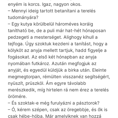
enyém is korcs. Igaz, nagyon okos.
– Mennyi ideig tartott betanítani a terelés
tudományára?
– Egy kutya körülbelül hároméves koráig
tanítható be, de a puli már hat-hét hónaposan
pedzegeti a mesterséget. Alighogy kihull a
tejfoga. Úgy szoktuk kezdeni a tanítást, hogy a
kölyköt az anyja mellett tartjuk, hadd figyelje a
fogásokat. Az első két hónapban az anyja
nyomában futkároz. Azután megfogjuk az
anyját, és egyedül küldjük a birka után. Eleinte
megmegtorpan, rémülten visszanéz segítségért,
nyüszít, prüszköl. Ám egyre távolabb
merészkedik, míg hirtelen rá nem érez a terelés
örömére.
– És szoktak-e még furulyázni a pásztorok?
– Ó, kérem szépen, csak az öregebbje, és ők is
csak hébe-hóba. Már amelyiknek van hozzá