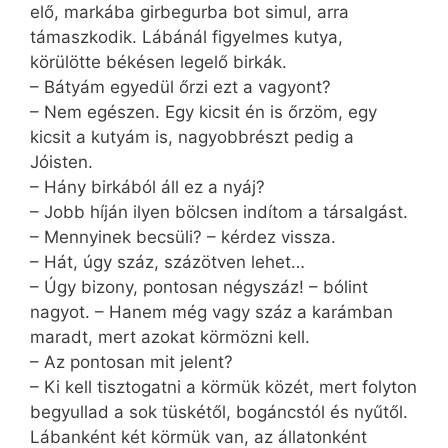
elő, markába girbegurba bot simul, arra
támaszkodik. Lábánál figyelmes kutya,
körülötte békésen legelő birkák.
– Bátyám egyedül őrzi ezt a vagyont?
– Nem egészen. Egy kicsit én is őrzöm, egy
kicsit a kutyám is, nagyobbrészt pedig a
Jóisten.
– Hány birkából áll ez a nyáj?
– Jobb híján ilyen bölcsen indítom a társalgást.
– Mennyinek becsüli? – kérdez vissza.
– Hát, úgy száz, százötven lehet…
– Úgy bizony, pontosan négyszáz! – bólint
nagyot. – Hanem még vagy száz a karámban
maradt, mert azokat körmözni kell.
– Az pontosan mit jelent?
– Ki kell tisztogatni a körmük közét, mert folyton
begyullad a sok tüskétől, bogáncstól és nyűtől.
Lábanként két körmük van, az állatonként