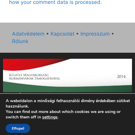
how your comment data is processed.
Adatvédelem
•
Kapcsolat
•
Impresszum
•
Rólunk
„Az Új Ember katolikus hetilap 2014. évi működésének
A weboldalon a minőségi felhasználói élmény érdekében sütiket
támogatását az EGYH-KCP-14-P-0121 sz. támogatási
használunk.
szerződés keretében 3 000 000 Ft összegben támogatta az
You can find out more about which cookies we are using or
Emberi Erőforrások Minisztériuma.”
switch them off in
settings
.
© 2026 Magyar Kurír - Új Ember
• Készült
GeneratePress
Elfogad