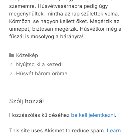
szememre. Húsvétvasárnapra pedig úgy
megenyhültek, mintha aznap születtek volna.
Körmözni se nagyon kellett őket. Megérzik az
ünnepet, biztosan megérzik. Húsvétkor még a
fűszál is mosolyog a bárányra!
Kategória
Közelkép
Nyújtsd ki a kezed!
Húsvét három öröme
Szólj hozzá!
Hozzászólás küldéséhez
be kell jelentkezni
.
This site uses Akismet to reduce spam.
Learn