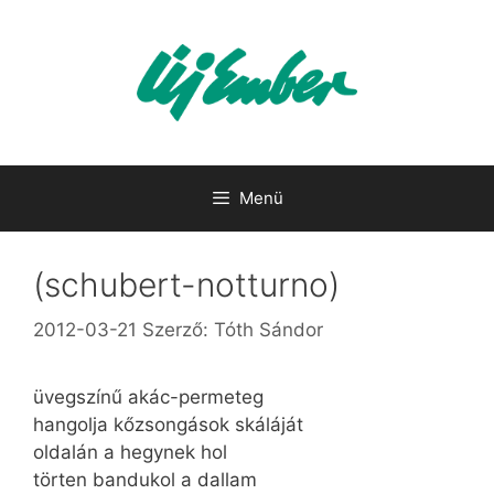
Kilépés
a
tartalomba
Menü
(schubert-notturno)
2012-03-21
Szerző:
Tóth Sándor
üvegszínű akác-permeteg
hangolja kőzsongások skáláját
oldalán a hegynek hol
törten bandukol a dallam