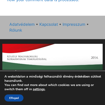
Adatvédelem
•
Kapcsolat
•
Impresszum
•
Rólunk
„Az Új Ember katolikus hetilap 2014. évi működésének
A weboldalon a minőségi felhasználói élmény érdekében sütiket
támogatását az EGYH-KCP-14-P-0121 sz. támogatási
használunk.
szerződés keretében 3 000 000 Ft összegben támogatta az
You can find out more about which cookies we are using or
Emberi Erőforrások Minisztériuma.”
switch them off in
settings
.
© 2026 Magyar Kurír - Új Ember
• Készült
GeneratePress
Elfogad