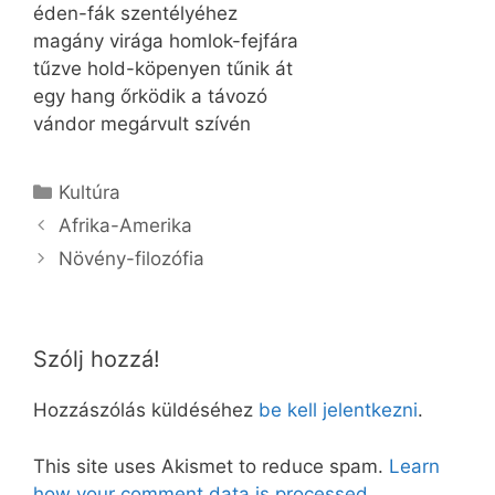
éden-fák szentélyéhez
magány virága homlok-fejfára
tűzve hold-köpenyen tűnik át
egy hang őrködik a távozó
vándor megárvult szívén
Kategória
Kultúra
Afrika-Amerika
Növény-filozófia
Szólj hozzá!
Hozzászólás küldéséhez
be kell jelentkezni
.
This site uses Akismet to reduce spam.
Learn
how your comment data is processed.