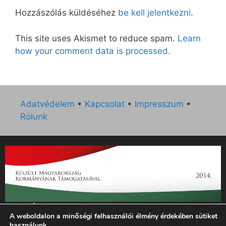
Hozzászólás küldéséhez
be kell jelentkezni
.
This site uses Akismet to reduce spam.
Learn
how your comment data is processed.
Adatvédelem
•
Kapcsolat
•
Impresszum
•
Rólunk
„Az Új Ember katolikus hetilap 2014. évi működésének
A weboldalon a minőségi felhasználói élmény érdekében sütiket
támogatását az EGYH-KCP-14-P-0121 sz. támogatási
használunk.