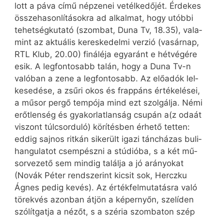
lott a pá­va cí­mű nép­ze­nei ve­tél­ke­dő­jét. Ér­de­kes
össze­ha­son­lí­tá­sok­ra ad al­kal­mat, hogy utób­bi
te­het­ség­ku­ta­tó (szom­bat, Du­na Tv, 18.35), va­la­
mint az ak­tu­á­lis ke­res­ke­del­mi ver­zió (va­sár­nap,
RTL Klub, 20.00) fi­ná­lé­ja egy­aránt e hét­vé­gé­re
esik. A leg­fon­to­sabb ta­lán, hogy a Du­na Tv-n
va­ló­ban a ze­ne a leg­fon­to­sabb. Az elő­adók lel­
ke­se­dé­se, a zsű­ri okos és frap­páns ér­té­ke­lé­sei,
a mű­sor per­gő tem­pó­ja mind ezt szol­gál­ja. Né­mi
erőt­len­ség és gya­kor­lat­lan­ság csu­pán a(z oda­át
vi­szont túl­csor­du­ló) kö­rí­tés­ben ér­he­tő tet­ten:
ed­dig saj­nos rit­kán si­ke­rült iga­zi tánc­há­zas bu­li­
han­gu­la­tot csem­pész­ni a stú­di­ó­ba, s a két mű­
sor­ve­ze­tő sem min­dig ta­lál­ja a jó ará­nyo­kat
(Novák Pé­ter rend­sze­rint ki­csit sok, Herczku
Ág­nes pe­dig ke­vés). Az ér­ték­fel­mu­ta­tás­ra va­ló
tö­rek­vés azon­ban át­jön a kép­er­nyőn, sze­lí­den
szó­lít­gat­ja a né­zőt, s a szé­ria szom­ba­ton szép