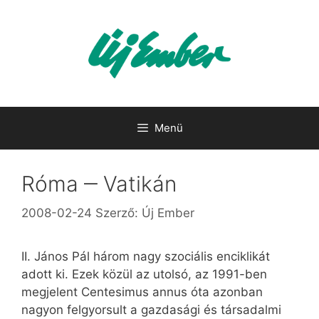
Kilépés
a
tartalomba
Menü
Róma ‒ Vatikán
2008-02-24
Szerző:
Új Ember
II. János Pál három nagy szociális enciklikát
adott ki. Ezek közül az utolsó, az 1991-ben
megjelent Centesimus annus óta azonban
nagyon felgyorsult a gazdasági és társadalmi