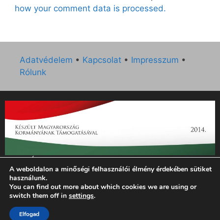
how your comment data is processed.
Adatvédelem
•
Kapcsolat
•
Impresszum
•
Rólunk
„Az Új Ember katolikus hetilap 2014. évi működésének
A weboldalon a minőségi felhasználói élmény érdekében sütiket
támogatását az EGYH-KCP-14-P-0121 sz. támogatási
használunk.
szerződés keretében 3 000 000 Ft összegben támogatta az
You can find out more about which cookies we are using or
Emberi Erőforrások Minisztériuma.”
switch them off in
settings
.
© 2026 Magyar Kurír - Új Ember
• Készült
GeneratePress
Elfogad