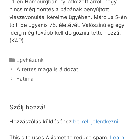
11-én Hamburgban nyilatkozott arról, hogy
nincs még döntés a pápának benyújtott
visszavonulási kérelme ügyében. Március 5-én
tölti be ugyanis 75. életévét. Valószínűleg egy
ideig még tovább kell dolgoznia tette hozzá.
(KAP)
Kategória
Egyházunk
A tettes maga is áldozat
Fatima
Szólj hozzá!
Hozzászólás küldéséhez
be kell jelentkezni
.
This site uses Akismet to reduce spam.
Learn