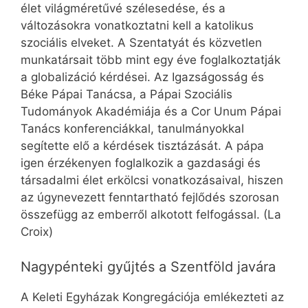
élet világméretűvé szélesedése, és a
változásokra vonatkoztatni kell a katolikus
szociális elveket. A Szentatyát és közvetlen
munkatársait több mint egy éve foglalkoztatják
a globalizáció kérdései. Az Igazságosság és
Béke Pápai Tanácsa, a Pápai Szociális
Tudományok Akadémiája és a Cor Unum Pápai
Tanács konferenciákkal, tanulmányokkal
segítette elő a kérdések tisztázását. A pápa
igen érzékenyen foglalkozik a gazdasági és
társadalmi élet erkölcsi vonatkozásaival, hiszen
az úgynevezett fenntartható fejlődés szorosan
összefügg az emberről alkotott felfogással. (La
Croix)
Nagypénteki gyűjtés a Szentföld javára
A Keleti Egyházak Kongregációja emlékezteti az