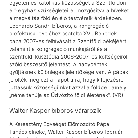
egyetemes katolikus közösséget a Szentföldön
élő egyház szükségleteire, mozgósítva a híveket
a megváltás földjén élő testvéreik érdekében.
Leonardo Sandri bíboros, a kongregáció
prefektusa leveléhez csatolta XVI. Benedek
pápa 2007-es felhívásait a Szentföld békéjéért,
valamint a kongregáció munkájáról és a
szentföldi kusztódia 2006-2007-es költségeiről
szóló összesítő jelentést. A nagypénteki
gyűjtésnek különleges jelentősége van. A pápák
jelölték meg ezt a napot arra, hogy kifejezésre
juttassuk közösségünket azzal a földdel, amely
„néma tanúja az Üdvözítő földi életének”. (VR)
Walter Kasper bíboros várarozik
A Keresztény Egységet Előmozdító Pápai
Tanács elnöke, Walter Kasper bíboros február