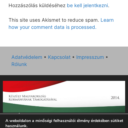
Hozzászólás küldéséhez
be kell jelentkezni
.
This site uses Akismet to reduce spam.
Learn
how your comment data is processed.
Adatvédelem
•
Kapcsolat
•
Impresszum
•
Rólunk
„Az Új Ember katolikus hetilap 2014. évi működésének
A weboldalon a minőségi felhasználói élmény érdekében sütiket
támogatását az EGYH-KCP-14-P-0121 sz. támogatási
használunk.