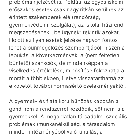
problémák jelzését is. Például az egyes iskolai
erőszakos esetek csak nagy ritkán kerülnek az
érintett szakemberek elé (rendőrség,
gyermekvédelmi szolgálat), az iskolai házirend
megszegésének, „belügynek” tekintik azokat.
Holott az ilyen esetek jelzése nagyon fontos
lehet a bűnmegelőzés szempontjából, hiszen a
lebukás, a következmények, a (nem feltétlen
büntető) szankciók, de mindenképpen a
viselkedés értékelése, minősítése fokozhatja a
morált a többiekben, illetve visszatarthatná az
elkövetőt további normasértő cselekményektől.
A gyermek- és fiatalkorú bűnözés kapcsán a
gond nem a rendszerrel kezdődik, sőt nem is a
gyermekkel. A megoldatlan társadalmi-szociális
problémák (munkanélküliség, a társadalom
minden intézményéből való kihullás, a