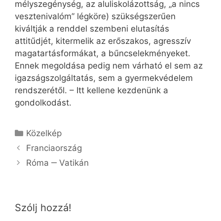
mélyszegénység, az aluliskolázottság, „a nincs
vesztenivalóm” légköre) szükségszerűen
kiváltják a renddel szembeni elutasítás
attitűdjét, kitermelik az erőszakos, agresszív
magatartásformákat, a bűncselekményeket.
Ennek megoldása pedig nem várható el sem az
igazságszolgáltatás, sem a gyermekvédelem
rendszerétől. – Itt kellene kezdenünk a
gondolkodást.
Kategória
Közelkép
Franciaország
Róma ‒ Vatikán
Szólj hozzá!