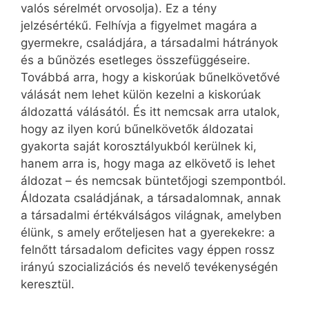
valós sérelmét orvosolja). Ez a tény
jelzésértékű. Felhívja a figyelmet magára a
gyermekre, családjára, a társadalmi hátrányok
és a bűnözés esetleges összefüggéseire.
Továbbá arra, hogy a kiskorúak bűnelkövetővé
válását nem lehet külön kezelni a kiskorúak
áldozattá válásától. És itt nemcsak arra utalok,
hogy az ilyen korú bűnelkövetők áldozatai
gyakorta saját korosztályukból kerülnek ki,
hanem arra is, hogy maga az elkövető is lehet
áldozat – és nemcsak büntetőjogi szempontból.
Áldozata családjának, a társadalomnak, annak
a társadalmi értékválságos világnak, amelyben
élünk, s amely erőteljesen hat a gyerekekre: a
felnőtt társadalom deficites vagy éppen rossz
irányú szocializációs és nevelő tevékenységén
keresztül.