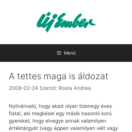
Kilépés
a
tartalomba
Menü
A tettes maga is áldozat
2008-02-24
Szerző:
Rosta Andrea
Nyilvánvaló, hogy akad olyan tizenegy éves
fiatal, aki megkésel egy másik hasonló korú
gyereket, hogy elvegye annak valamilyen
értéktárgyát (vagy éppen valamilyen vélt vagy