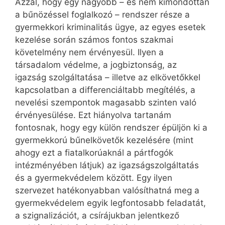
Azzal, hogy egy nagyobb – és nem kimondottan
a bűnözéssel foglalkozó – rendszer része a
gyermekkori kriminalitás ügye, az egyes esetek
kezelése során számos fontos szakmai
követelmény nem érvényesül. Ilyen a
társadalom védelme, a jogbiztonság, az
igazság szolgáltatása – illetve az elkövetőkkel
kapcsolatban a differenciáltabb megítélés, a
nevelési szempontok magasabb szinten való
érvényesülése. Ezt hiányolva tartanám
fontosnak, hogy egy külön rendszer épüljön ki a
gyermekkorú bűnelkövetők kezelésére (mint
ahogy ezt a fiatalkorúaknál a pártfogók
intézményében látjuk) az igazságszolgáltatás
és a gyermekvédelem között. Egy ilyen
szervezet hatékonyabban valósíthatná meg a
gyermekvédelem egyik legfontosabb feladatát,
a szignalizációt, a csírájukban jelentkező