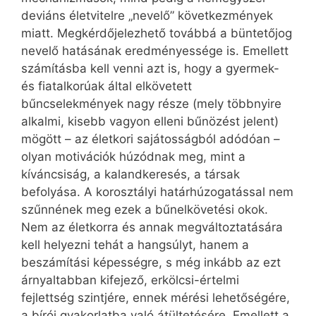
deviáns életvitelre „nevelő” következmények
miatt. Megkérdőjelezhető továbbá a büntetőjog
nevelő hatásának eredményessége is. Emellett
számításba kell venni azt is, hogy a gyermek-
és fiatalkorúak által elkövetett
bűncselekmények nagy része (mely többnyire
alkalmi, kisebb vagyon elleni bűnözést jelent)
mögött – az életkori sajátosságból adódóan –
olyan motivációk húzódnak meg, mint a
kíváncsiság, a kalandkeresés, a társak
befolyása. A korosztályi határhúzogatással nem
szűnnének meg ezek a bűnelkövetési okok.
Nem az életkorra és annak megváltoztatására
kell helyezni tehát a hangsúlyt, hanem a
beszámítási képességre, s még inkább az ezt
árnyaltabban kifejező, erkölcsi-értelmi
fejlettség szintjére, ennek mérési lehetőségére,
a bírói gyakorlatba való átültetésére. Emellett a