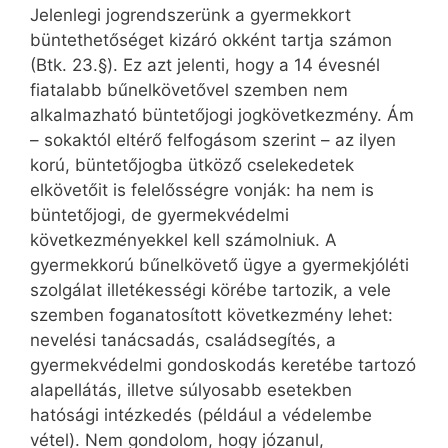
Jelenlegi jogrendszerünk a gyermekkort
büntethetőséget kizáró okként tartja számon
(Btk. 23.§). Ez azt jelenti, hogy a 14 évesnél
fiatalabb bűnelkövetővel szemben nem
alkalmazható büntetőjogi jogkövetkezmény. Ám
– sokaktól eltérő felfogásom szerint – az ilyen
korú, büntetőjogba ütköző cselekedetek
elkövetőit is felelősségre vonják: ha nem is
büntetőjogi, de gyermekvédelmi
következményekkel kell számolniuk. A
gyermekkorú bűnelkövető ügye a gyermekjóléti
szolgálat illetékességi körébe tartozik, a vele
szemben foganatosított következmény lehet:
nevelési tanácsadás, családsegítés, a
gyermekvédelmi gondoskodás keretébe tartozó
alapellátás, illetve súlyosabb esetekben
hatósági intézkedés (például a védelembe
vétel). Nem gondolom, hogy józanul,