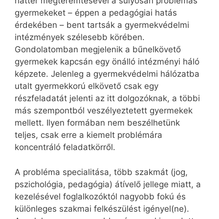
háttér megteremtésével a súlyosan problémás
gyermekeket – éppen a pedagógiai hatás
érdekében – bent tartsák a gyermekvédelmi
intézmények szélesebb körében.
Gondolatomban megjelenik a bűnelkövető
gyermekek kapcsán egy önálló intézményi háló
képzete. Jelenleg a gyermekvédelmi hálózatba
utalt gyermekkorú elkövető csak egy
részfeladatát jelenti az itt dolgozóknak, a többi
más szempontból veszélyeztetett gyermekek
mellett. Ilyen formában nem beszélhetünk
teljes, csak erre a kiemelt problémára
koncentráló feladatkörről.
A probléma specialitása, több szakmát (jog,
pszichológia, pedagógia) átívelő jellege miatt, a
kezelésével foglalkozóktól nagyobb fokú és
különleges szakmai felkészülést igényel(ne).