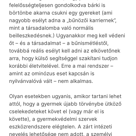
felelősségteljesen gondolkodva bárki is
börtönbe akarna csukni egy gyereket (ami
nagyobb esélyt adna a „bűnözői karriernek”,
mint a társadalomba való normális
beilleszkedésnek.) Ugyanakkor meg kell védeni
őt – és a társadalmat – a bűnismétléstől,
továbbá reális esélyt kell adni az elkövetőnek
arra, hogy külső segítséggel szakítani tudjon
korábbi életvitelével. Erre a mai rendszer –
amint az ominózus eset kapcsán is
nyilvánvalóvá vált – nem alkalmas.
Olyan esetekben ugyanis, amikor tartani lehet
attól, hogy a gyermek újabb törvénybe ütköző
cselekedeteket követ el (vagy már el is
követte), a gyermekvédelmi szervek
eszközrendszere elégtelen. A zárt intézeti
nevelés lehetősége nem adott, a személyi