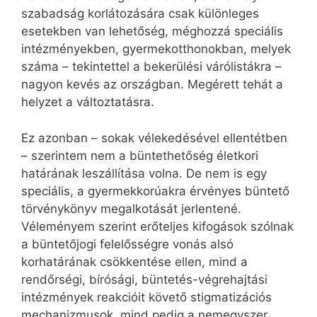
szabadság korlátozására csak különleges
esetekben van lehetőség, méghozzá speciális
intézményekben, gyermekotthonokban, melyek
száma – tekintettel a bekerülési várólistákra –
nagyon kevés az országban. Megérett tehát a
helyzet a változtatásra.
Ez azonban – sokak vélekedésével ellentétben
– szerintem nem a büntethetőség életkori
határának leszállítása volna. De nem is egy
speciális, a gyermekkorúakra érvényes büntető
törvénykönyv megalkotását jerlentené.
Véleményem szerint erőteljes kifogások szólnak
a büntetőjogi felelősségre vonás alsó
korhatárának csökkentése ellen, mind a
rendőrségi, bírósági, büntetés-végrehajtási
intézmények reakcióit követő stigmatizációs
mechanizmusok, mind pedig a nemegyszer