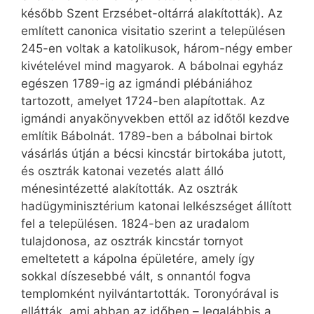
később Szent Erzsébet-oltárrá alakították). Az
említett canonica visitatio szerint a településen
245-en voltak a katolikusok, három-négy ember
kivételével mind magyarok. A bábolnai egyház
egészen 1789-ig az igmándi plébániához
tartozott, amelyet 1724-ben alapítottak. Az
igmándi anyakönyvekben ettől az időtől kezdve
említik Bábolnát. 1789-ben a bábolnai birtok
vásárlás útján a bécsi kincstár birtokába jutott,
és osztrák katonai vezetés alatt álló
ménesintézetté alakították. Az osztrák
hadügyminisztérium katonai lelkészséget állított
fel a településen. 1824-ben az uradalom
tulajdonosa, az osztrák kincstár tornyot
emeltetett a kápolna épületére, amely így
sokkal díszesebbé vált, s onnantól fogva
templomként nyilvántartották. Toronyórával is
ellátták, ami abban az időben – legalább­is a