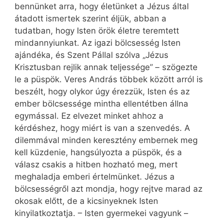
bennünket arra, hogy életünket a Jézus által
átadott ismertek szerint éljük, abban a
tudatban, hogy Isten örök életre teremtett
mindannyiunkat. Az igazi bölcsesség Isten
ajándéka, és Szent Pállal szólva „Jézus
Krisztusban rejlik annak teljessége” – szögezte
le a püspök. Veres András többek között arról is
beszélt, hogy olykor úgy érezzük, Isten és az
ember bölcsessége mintha ellentétben állna
egymással. Ez elvezet minket ahhoz a
kérdéshez, hogy miért is van a szenvedés. A
dilemmával minden keresztény embernek meg
kell küzdenie, hangsúlyozta a püspök, és a
válasz csakis a hitben hozható meg, mert
meghaladja emberi értelmünket. Jézus a
bölcsességről azt mondja, hogy rejtve marad az
okosak előtt, de a kicsinyeknek Isten
kinyilatkoztatja. – Isten gyermekei vagyunk –