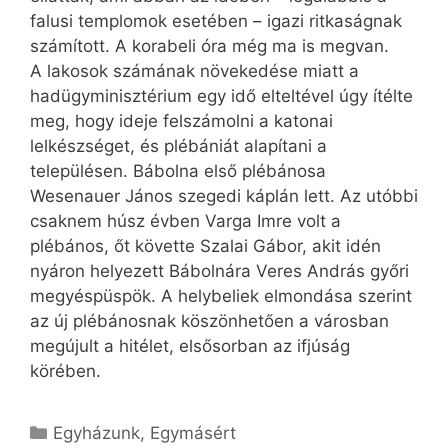
falusi templomok esetében – igazi ritkaságnak
számított. A korabeli óra még ma is megvan.
A lakosok számának növekedése miatt a
hadügyminisztérium egy idő elteltével úgy ítélte
meg, hogy ideje felszámolni a katonai
lelkészséget, és plébániát alapítani a
településen. Bábolna első plébánosa
Wesenauer János szegedi káplán lett. Az utóbbi
csaknem húsz évben Varga Imre volt a
plébános, őt követte Szalai Gábor, akit idén
nyáron helyezett Bábolnára Veres András győri
megyéspüspök. A helybeliek elmondása szerint
az új plébánosnak köszönhetően a városban
megújult a hitélet, elsősorban az ifjúság
körében.
Kategória
Egyházunk
,
Egymásért