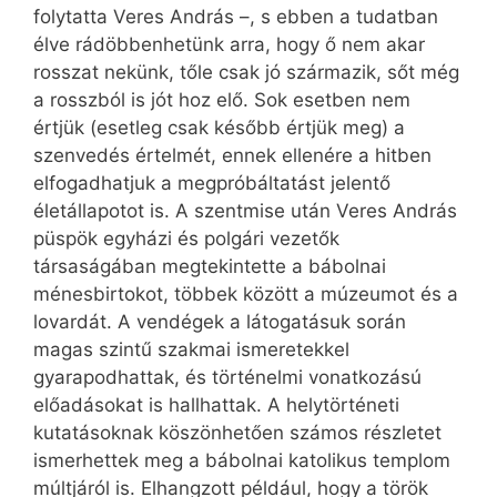
folytatta Veres András –, s ebben a tudatban
élve rádöbbenhetünk arra, hogy ő nem akar
rosszat nekünk, tőle csak jó származik, sőt még
a rosszból is jót hoz elő. Sok esetben nem
értjük (esetleg csak később értjük meg) a
szenvedés értelmét, ennek ellenére a hitben
elfogadhatjuk a megpróbáltatást jelentő
életállapotot is. A szentmise után Veres András
püspök egyházi és polgári vezetők
társaságában megtekintette a bábolnai
ménesbirtokot, többek között a múzeumot és a
lovardát. A vendégek a látogatásuk során
magas szintű szakmai ismeretekkel
gyarapodhattak, és történelmi vonatkozású
előadásokat is hallhattak. A helytörténeti
kutatásoknak köszönhetően számos részletet
ismerhettek meg a bábolnai katolikus templom
múltjáról is. Elhangzott például, hogy a török