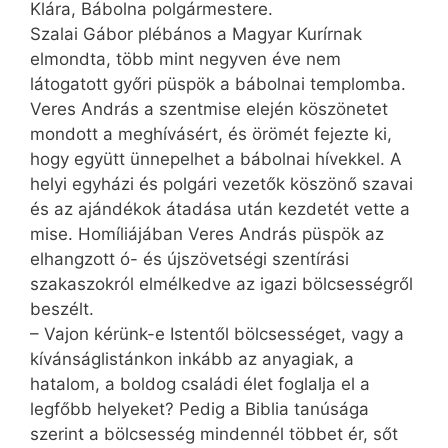
Klára, Bábolna polgármestere.
Szalai Gábor plébános a Magyar Kurírnak
elmondta, több mint negyven éve nem
látogatott győri püspök a bábolnai templomba.
Veres András a szentmise elején köszönetet
mondott a meghívásért, és örömét fejezte ki,
hogy együtt ünnepelhet a bábolnai hívekkel. A
helyi egyházi és polgári vezetők köszönő szavai
és az ajándékok átadása után kezdetét vette a
mise. Homíliájában Veres András püspök az
elhangzott ó- és újszövetségi szentírási
szakaszokról elmélkedve az igazi bölcsességről
beszélt.
– Vajon kérünk-e Istentől bölcsességet, vagy a
kívánságlistánkon inkább az anyagiak, a
hatalom, a boldog családi élet foglalja el a
legfőbb helyeket? Pedig a Biblia tanúsága
szerint a bölcsesség mindennél többet ér, sőt