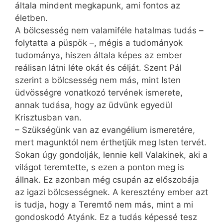
általa mindent megkapunk, ami fontos az
életben.
A bölcsesség nem valamiféle hatalmas tudás –
folytatta a püspök –, mégis a tudományok
tudománya, hiszen általa képes az ember
reálisan látni léte okát és célját. Szent Pál
szerint a bölcsesség nem más, mint Isten
üdvösségre vonatkozó tervének ismerete,
annak tudása, hogy az üdvünk egyedül
Krisztusban van.
– Szükségünk van az evangélium ismeretére,
mert magunktól nem érthetjük meg Isten tervét.
Sokan úgy gondolják, lennie kell Valakinek, aki a
világot teremtette, s ezen a ponton meg is
állnak. Ez azonban még csupán az előszobája
az igazi bölcsességnek. A keresztény ember azt
is tudja, hogy a Teremtő nem más, mint a mi
gondoskodó Atyánk. Ez a tudás képessé tesz