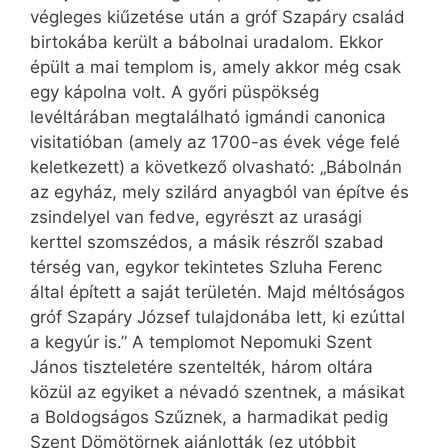
végleges kiűzetése után a gróf Szapáry család
birtokába került a bábolnai uradalom. Ekkor
épült a mai templom is, amely akkor még csak
egy kápolna volt. A győri püspökség
levéltárában megtalálható igmándi canonica
visitatióban (amely az 1700-as évek vége felé
keletkezett) a következő olvasható: „Bábolnán
az egyház, mely szilárd anyagból van építve és
zsindelyel van fedve, egyrészt az urasági
kerttel szomszédos, a másik részről szabad
térség van, egykor tekintetes Szluha Ferenc
által épített a saját területén. Majd méltóságos
gróf Szapáry József tulajdonába lett, ki ezúttal
a kegyúr is.” A templomot Nepomuki Szent
János tiszteletére szentelték, három oltára
közül az egyiket a névadó szentnek, a másikat
a Boldogságos Szűznek, a harmadikat pedig
Szent Dömötörnek ajánlották (ez utóbbit