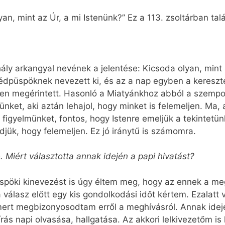
an, mint az Úr, a mi Istenünk?” Ez a 113. zsoltárban talá
hály arkangyal nevének a jelentése: Kicsoda olyan, mint
dpüspöknek nevezett ki, és az a nap egyben a kereszt
élyen megérintett. Hasonló a Miatyánkhoz abból a szempo
ünket, aki aztán lehajol, hogy minket is felemeljen. Ma,
 figyelmünket, fontos, hogy Istenre emeljük a tekintetünke
jük, hogy felemeljen. Ez jó iránytű is számomra.
 Miért választotta annak idején a papi hivatást?
üspöki kinevezést is úgy éltem meg, hogy az ennek a m
 válasz előtt egy kis gondolkodási időt kértem. Ezalatt
 mert megbizonyosodtam erről a meghívásról. Annak ide
ás napi olvasása, hallgatása. Az akkori lelkivezetőm is 