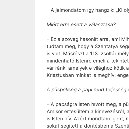
– A jelmondatom így hangzik: „Ki oly
Miért erre esett a választása?
– Ez a szöveg hasonlít arra, ami Mi
tudtam meg, hogy a Szentatya segé
is volt. Másrészt a 113. zsoltár m
mindenható Istenre emeli a tekintet
vár ránk, amelyek e világhoz kötik a
Krisztusban minket is meghív: enged
A püspökség a papi rend teljessége.
– A papságra Isten hívott meg, a p
Amikor értesültem a kinevezésről, a
is Isten hív. Azért mondtam igent,
sokat segített a döntésben a Szentír