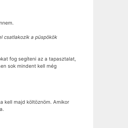
ennem.
el csatlakozik a püspökök
kat fog segíteni az a tapasztalat,
sen sok mindent kell még
 kell majd költöznöm. Amikor
a.