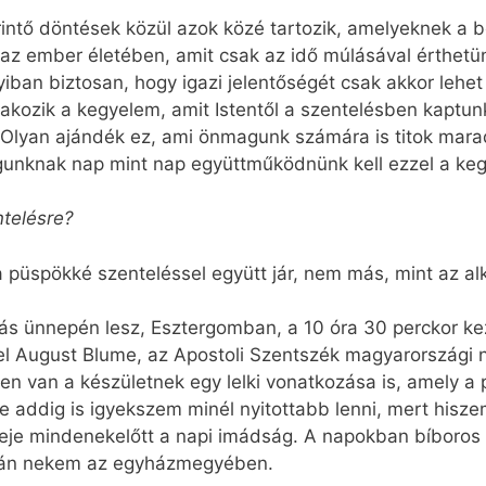
rintő döntések közül azok közé tartozik, amelyeknek a
 az ember életében, amit csak az idő múlásával érthetü
iban biztosan, hogy igazi jelentőségét csak akkor lehet
takozik a kegyelem, amit Istentől a szentelésben kaptun
. Olyan ajándék ez, ami önmagunk számára is titok mara
nknak nap mint nap együttműködnünk kell ezzel a ke
telésre?
 a püspökké szenteléssel együtt jár, nem más, mint az a
tás ünnepén lesz, Esztergomban, a 10 óra 30 perckor k
ael August Blume, az Apostoli Szentszék magyarországi 
en van a készületnek egy lelki vonatkozása is, amely a 
 De addig is igyekszem minél nyitottabb lenni, mert hisz
 ideje mindenekelőtt a napi imádság. A napokban bíboros ú
 szán nekem az egyházmegyében.