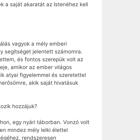
 a saját akaratát az Istenéhez kell
Hálás vagyok a mély emberi
y segítséget jelentett számomra.
ettem, és fontos szerepük volt az
eje, amikor az ember világos
ik atyai figyelemmel és szeretettel
erősömre, akik saját hivatásuk
kozik hozzájuk?
on, egy nyári táborban. Vonzó volt
 mind­ez mély lelki élettel
iségéhez, rendszeresen