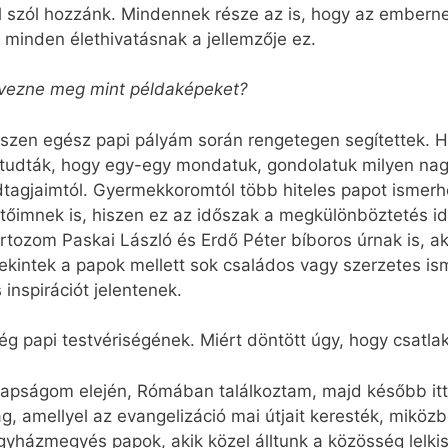
l szól hozzánk. Mindennek része az is, hogy az embernek
e minden élethivatásnak a jellemzője ez.
nevezne meg mint példaképeket?
hiszen egész papi pályám során rengetegen segítettek. 
 tudták, hogy egy-egy mondatuk, gondolatuk milyen nag
dtagjaimtól. Gyermekkoromtól több hiteles papot ismerh
tőimnek is, hiszen ez az időszak a megkülönböztetés id
rtozom Paskai László és Erdő Péter bíboros úrnak is, ak
kintek a papok mellett sok családos vagy szerzetes ism
inspirációt jelentenek.
g papi testvériségének. Miért döntött úgy, hogy csatla
apságom elején, Rómában találkoztam, majd később itth
amellyel az evangelizáció mai útjait keresték, miközben
egyházmegyés papok, akik közel álltunk a közösség lelk