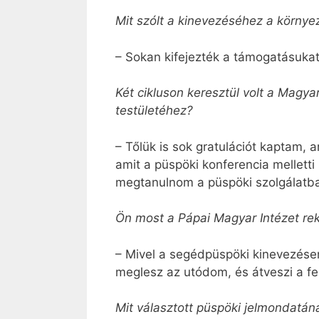
Mit szólt a kinevezéséhez a környe
– Sokan kifejezték a támogatásuka
Két cikluson keresztül volt a Magya
testületéhez?
– Tőlük is sok gratulációt kaptam, a
amit a püspöki konferencia mellett
megtanulnom a püspöki szolgálatb
Ön most a Pápai Magyar Intézet re
– Mivel a segédpüspöki kinevezés
meglesz az utódom, és átveszi a fe
Mit választott püspöki jelmondatán