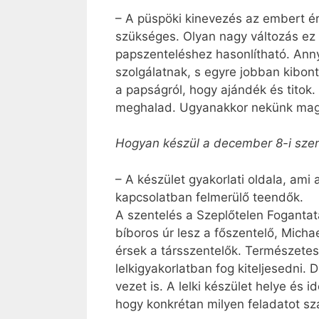
– A püspöki kinevezés az embert é
szükséges. Olyan nagy változás ez
papszenteléshez hasonlítható. Anny
szolgálatnak, s egyre jobban kibon
a papságról, hogy ajándék és titok
meghalad. Ugyanakkor nekünk magu
Hogyan készül a december 8-i szen
– A készület gyakorlati oldala, ami
kapcsolatban felmerülő teendők.
A szentelés a Szeplőtelen Foganta
bíboros úr lesz a főszentelő, Mich
érsek a társszentelők. Természetes
lelkigyakorlatban fog kiteljesedni.
vezet is. A lelki készület helye és
hogy konkrétan milyen fel­adatot