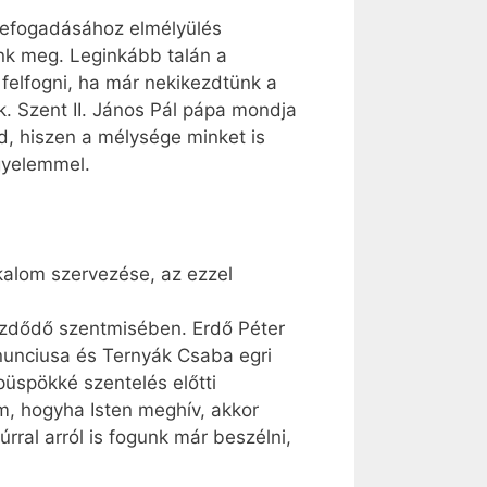
 befogadásához elmélyülés
nk meg. Leginkább talán a
 felfogni, ha már nekikezdtünk a
k. Szent II. János Pál pápa mondja
d, hiszen a mélysége minket is
gyelemmel.
lkalom szervezése, az ezzel
ezdődő szentmisében. Erdő Péter
nunciusa és Ternyák Csaba egri
püspökké szentelés előtti
em, hogyha Isten meghív, akkor
rral arról is fogunk már beszélni,