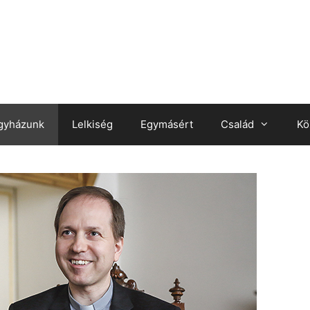
gyházunk
Lelkiség
Egymásért
Család
Kö