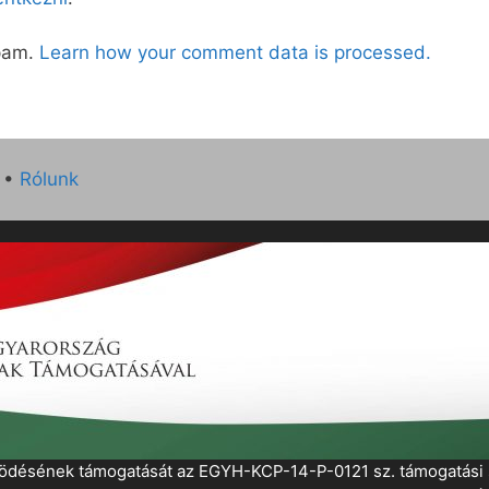
spam.
Learn how your comment data is processed.
•
Rólunk
működésének támogatását az EGYH-KCP-14-P-0121 sz. támogatás