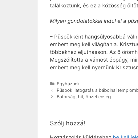
találkoztunk, és ez a közösség öltö
Milyen gondolatokkal indul el a püs
– Püspökként hangsúlyosabbá válnak
embert meg kell világítania. Krisztu
többekhez eljuthasson. Az ő örömhí
Megszólította a vámost éppúgy, min
embert meg kell nyernünk Krisztusn
Kategória
Egyházunk
Püspöki látogatás a bábolnai templom
Bátorság, hit, önzetlenség
Szólj hozzá!
Hozzászólás küldéséhez
be kell je