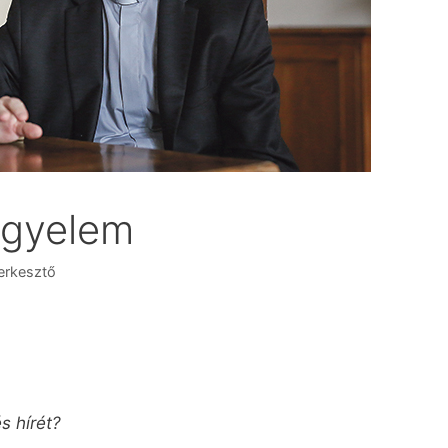
egyelem
erkesztő
s hírét?