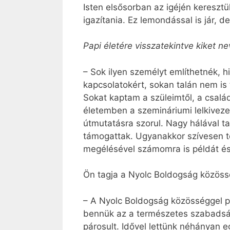
Isten elsősorban az igéjén keresztü
igazítania. Ez lemondással is jár, d
Papi életére visszatekintve kiket 
– Sok ilyen személyt említhetnék, 
kapcsolatokért, sokan talán nem is
Sokat kaptam a szüleimtől, a csalá
életemben a szemináriumi lelkiveze
útmutatásra szorul. Nagy hálával ta
támogattak. Ugyanakkor szívesen te
megélésével számomra is példát és 
Ön tagja a Nyolc Boldogság közössé
– A Nyolc Boldogság közösséggel p
bennük az a természetes szabadság, 
párosult. Idővel lettünk néhányan 