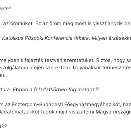
zete?
t, az örömüket. Ez az öröm még most is visszhangzik b
r Katolikus Püspöki Konferencia titkára. Milyen érzésekk
melyben kifejezték testvéri szeretetüket. Biztos, hogy so
i szolgálatom idején szereztem. Ugyan­akkor természete
an.
ktora. Ebben a feladatkörben fog maradni?
em az Esztergom-Budapesti Főegyházmegyéhez köt, haza
ladatomat, akkor tudok majd visszatérni Magyarországr
ak?