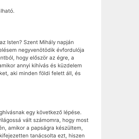
lható.
 az Isten? Szent Mihály napján
elésem negyvenötödik évfordulója
ntból, hogy először az égre, a
 amikor annyi kihívás és küzdelem
t, aki minden földi felett áll, és
eghívásnak egy következő lépése.
 világossá vált számomra, hogy most
jén, amikor a papságra készültem,
kifejezetten tanácsolta ezt, hiszen