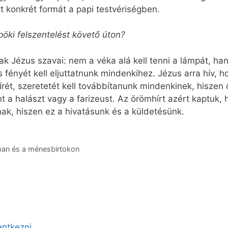
tt konkrét formát a papi testvériségben.
pöki felszentelést követő úton?
 Jézus szavai: nem a véka alá kell tenni a lámpát, ha
s fényét kell eljuttatnunk mindenkihez. Jézus arra hív, h
rét, szeretetét kell továbbítanunk mindenkinek, hiszen
t a halászt vagy a farizeust. Az örömhírt azért kaptuk,
ak, hiszen ez a hivatásunk és a küldetésünk.
ban és a ménesbirtokon
lentkezni
.