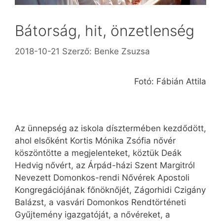
Bátorság, hit, önzetlenség
2018-10-21
Szerző:
Benke Zsuzsa
Fotó: Fábián Attila
Az ünnepség az iskola dísztermében kezdődött,
ahol elsőként Kortis Mónika Zsófia nővér
köszöntötte a megjelenteket, köztük Deák
Hedvig nővért, az Árpád-házi Szent Margitról
Nevezett Domonkos-rendi Nővérek Apostoli
Kongregációjának főnöknőjét, Zágorhidi Czigány
Balázst, a vasvári Domonkos Rendtörténeti
Gyűjtemény igazgatóját, a nővéreket, a