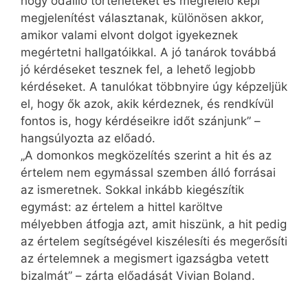
hogy odaillő történeteket és megfelelő képi
megjelenítést választanak, különösen akkor,
amikor valami elvont dolgot igyekeznek
megértetni hallgatóikkal. A jó tanárok továbbá
jó kérdéseket tesznek fel, a lehető legjobb
kérdéseket. A tanulókat többnyire úgy képzeljük
el, hogy ők azok, akik kérdeznek, és rendkívül
fontos is, hogy kérdéseikre időt szánjunk” –
hangsúlyozta az előadó.
„A domonkos megközelítés szerint a hit és az
értelem nem egymással szemben álló forrásai
az ismeretnek. Sokkal inkább kiegészítik
egymást: az értelem a hittel karöltve
mélyebben átfogja azt, amit hiszünk, a hit pedig
az értelem segítségével kiszélesíti és megerősíti
az értelemnek a megismert igazságba vetett
bizalmát” – zárta előadását Vivian Boland.