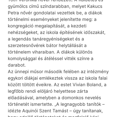
gyümölcs című színdarabban, melyet Kakucs
Petra nővér gondolatai vezettek be, a diákok
történelmi eseményeket jelenítette meg: a
kongregáció megalapítását, a kezdeti
nehézségeket, az iskola építésének időszakát,
a legendás tanáregyéniségeket és a
szerzetesnővérek bátor helytállását a
történelem viharaiban. A diákok különös
komolysággal és átéléssel vitték színre a
darabot.
Az ünnepi műsor második felében az intézmény
egykori diákjai emlékeztek vissza az iskola falai
között töltött éveikre. Az estet Vivian Boland, a
legfőbb rendi elöljáró helyettese zárta
előadásával, amelyben a domonkos nevelés
történetét ismertette. „A legnagyobb tanítók –
idézte Aquinói Szent Tamást – úgy tanítanak,