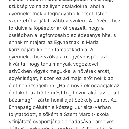
szükség volna az ilyen családokra, ahol a
gyermekeknek a legnagyobb kincset, Isten
szeretetét adják tovább a szüleik. A nővérekhez
fordulva a főpásztor arról beszélt, hogy a
családban a legfontosabb az édesanya hite, s
ennek mintájára az Egyháznak is Mária
karizmájára kellene támaszkodnia. A
gyermekekhez szólva a megyéspüspök azt
kívánta, hogy tanulmányaik végeztével
szívükben vigyék magukkal a nővérek arcát,
egyéniségét, hiszen ez ad majd erőt nekik az
élet nehézségeiben. „Ha a nővérek odaadják az
életüket, az bő termést fog hozni, akár az elhalt
búzamag” – zárta homíliáját Székely János. Az
ünnepség délután a kőszegi Jurisics-várban
folytatódott, elsőként a Szent Margit-iskola
színjátszó csoportjának előadásával, amelyet
Tóth Veronika nővér rendezett. A Küldetés és