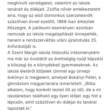
meghívott vendégeket, valamint az iskola
tanárait és diákjait. Zsófia nővér emlékeztetett
arra, hogy az első domonkos szerzetesnők
százötven évvel ezelőtt, 1868-ban érkeztek
Kőszegre. A jubileumi eseményen azonban
nemcsak az iskola megalapítását ünnepelték,
hanem a rendszerváltás utáni újraindulás 25.
évfordulóját is.
A Szent Margit-iskola többcélú intézményként
ma már az óvodától az érettségiig nyújt képzést
a kőszegi és a környékbeli gyermekeknek. Az
iskola életéről Időjelek címmel egy ünnepi
évkönyv is megjelent, amelyet Bokányi Péter, a
gimnázium magyartanára ismertetett. „Ritka
alkalom, hogy konkrét testet ölt az idő, de a mi
iskolánkban található egy ilyen időjel: egy folt a
lépcsőn, amit százötven év diákjai és tanárai
tapostak ki.”