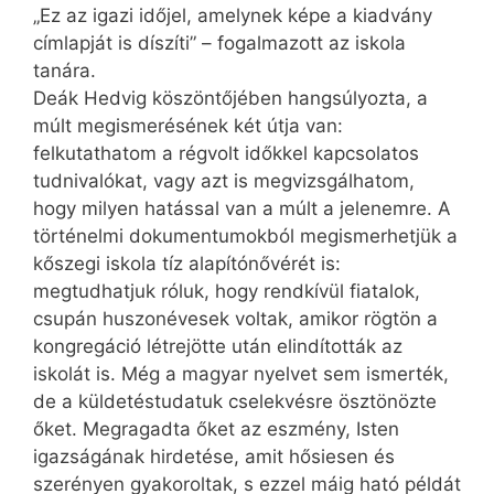
„Ez az igazi időjel, amelynek képe a kiadvány
címlapját is díszíti” – fogalmazott az iskola
tanára.
Deák Hedvig köszöntőjében hangsúlyozta, a
múlt megismerésének két útja van:
felkutathatom a régvolt időkkel kapcsolatos
tudnivalókat, vagy azt is megvizsgálhatom,
hogy milyen hatással van a múlt a jelenemre. A
történelmi dokumentumokból megismerhetjük a
kőszegi iskola tíz alapítónővérét is:
megtudhatjuk róluk, hogy rendkívül fiatalok,
csupán huszonévesek voltak, amikor rögtön a
kongregáció létrejötte után elindították az
iskolát is. Még a magyar nyelvet sem ismerték,
de a küldetéstudatuk cselekvésre ösztönözte
őket. Megragadta őket az eszmény, Isten
igazságának hirdetése, amit hősiesen és
szerényen gyakoroltak, s ezzel máig ható példát