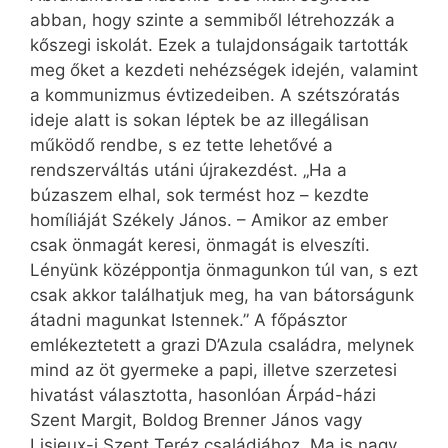
abban, hogy szinte a semmiből létrehozzák a
kőszegi iskolát. Ezek a tulajdonságaik tartották
meg őket a kezdeti nehézségek idején, valamint
a kommunizmus évtizedeiben. A szétszóratás
ideje alatt is sokan léptek be az illegálisan
működő rendbe, s ez tette lehetővé a
rendszerváltás utáni újrakezdést. „Ha a
búzaszem elhal, sok termést hoz – kezdte
homíliáját Székely János. – Amikor az ember
csak önmagát keresi, önmagát is elveszíti.
Lényünk középpontja önmagunkon túl van, s ezt
csak akkor találhatjuk meg, ha van bátorságunk
átadni magunkat Istennek.” A főpásztor
emlékeztetett a grazi D’Azula családra, melynek
mind az öt gyermeke a papi, illetve szerzetesi
hivatást választotta, hasonlóan Árpád-házi
Szent Margit, Boldog Brenner János vagy
Lisieux-i Szent Teréz családjához. Ma is nagy