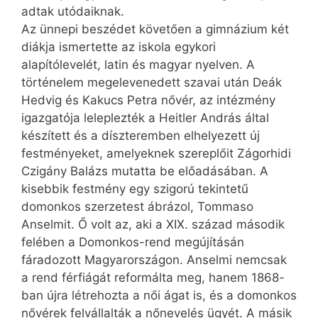
adtak utódaiknak.
Az ünnepi beszédet követően a gimnázium két
diákja ismertette az iskola egykori
alapítólevelét, latin és magyar nyelven. A
történelem megelevenedett szavai után Deák
Hedvig és Kakucs Petra nővér, az intézmény
igazgatója leleplezték a Heitler András által
készített és a díszteremben elhelyezett új
festményeket, amelyeknek szereplőit Zágorhidi
Czigány Balázs mutatta be előadásában. A
kisebbik festmény egy szigorú tekintetű
domonkos szerzetest ábrázol, Tommaso
Anselmit. Ő volt az, aki a XIX. század második
felében a Domonkos-rend megújításán
fáradozott Magyarországon. Anselmi nemcsak
a rend férfiágát reformálta meg, hanem 1868-
ban újra létrehozta a női ágat is, és a domonkos
nővérek felvállalták a nőnevelés ügyét. A másik