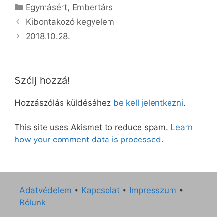
Kategória
Egymásért
,
Embertárs
Kibontakozó kegyelem
2018.10.28.
Szólj hozzá!
Hozzászólás küldéséhez
be kell jelentkezni
.
This site uses Akismet to reduce spam.
Learn
how your comment data is processed.
Adatvédelem
•
Kapcsolat
•
Impresszum
•
Rólunk