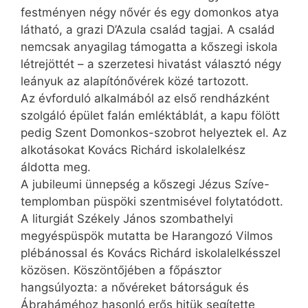
festményen négy nővér és egy domonkos atya
látható, a grazi D’Azula család tagjai. A család
nemcsak anyagilag támogatta a kőszegi iskola
létrejöttét – a szerzetesi hivatást választó négy
leányuk az alapítónővérek közé tartozott.
Az évforduló alkalmából az első rendházként
szolgáló épület falán emléktáblát, a kapu fölött
pedig Szent Domonkos-szobrot helyeztek el. Az
alkotásokat Kovács Richárd iskolalelkész
áldotta meg.
A jubileumi ünnepség a kőszegi Jézus Szíve-
templomban püspöki szentmisével folytatódott.
A liturgiát Székely János szombathelyi
megyéspüspök mutatta be Harangozó Vilmos
plébánossal és Kovács Richárd iskolalelkésszel
közösen. Köszöntőjében a főpásztor
hangsúlyozta: a nővéreket bátorságuk és
Ábraháméhoz hasonló erős hitük segítette