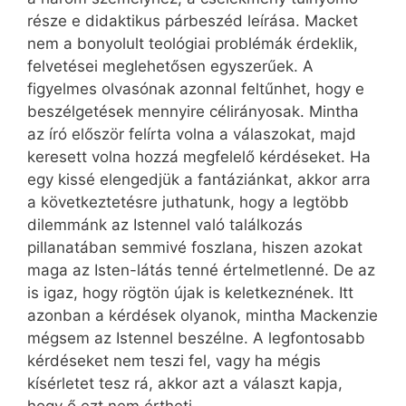
része e didaktikus párbeszéd leírása. Macket
nem a bonyolult teológiai problémák érdeklik,
felvetései meglehetősen egyszerűek. A
figyelmes olvasónak azonnal feltűnhet, hogy e
beszélgetések mennyire célirányosak. Mintha
az író először felírta volna a válaszokat, majd
keresett volna hozzá megfelelő kérdéseket. Ha
egy kissé elengedjük a fantáziánkat, akkor arra
a következtetésre juthatunk, hogy a legtöbb
dilemmánk az Istennel való találkozás
pillanatában semmivé foszlana, hiszen azokat
maga az Isten-látás tenné értelmetlenné. De az
is igaz, hogy rögtön újak is keletkeznének. Itt
azonban a kérdések olyanok, mintha Mackenzie
mégsem az Istennel beszélne. A legfontosabb
kérdéseket nem teszi fel, vagy ha mégis
kísérletet tesz rá, akkor azt a választ kapja,
hogy ő ezt nem értheti.