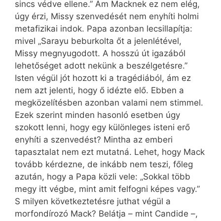
sincs védve ellene.” Ám Macknek ez nem elég,
úgy érzi, Missy szenvedését nem enyhíti holmi
metafizikai indok. Papa azonban lecsillapítja:
mivel „Sarayu beburkolta őt a jelenlétével,
Missy megnyugodott. A hosszú út igazából
lehetőséget adott nekünk a beszélgetésre.”
Isten végül jót hozott ki a tragédiából, ám ez
nem azt jelenti, hogy ő idézte elő. Ebben a
megközelítésben azonban valami nem stimmel.
Ezek szerint minden hasonló esetben úgy
szokott lenni, hogy egy különleges isteni erő
enyhíti a szenvedést? Mintha az emberi
tapasztalat nem ezt mutatná. Lehet, hogy Mack
tovább kérdezne, de inkább nem teszi, főleg
azután, hogy a Papa közli vele: „Sokkal több
megy itt végbe, mint amit felfogni képes vagy.”
S milyen következtetésre juthat végül a
morfondírozó Mack? Belátja – mint Candide –,