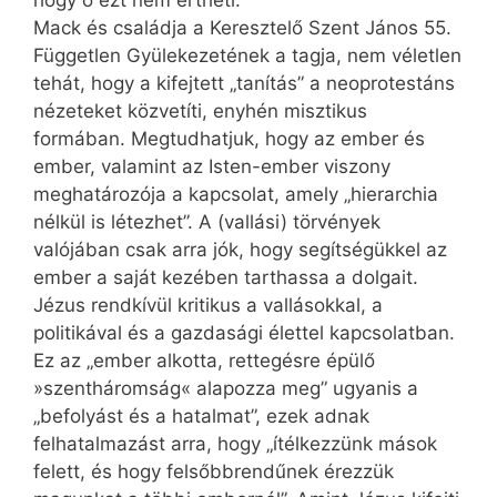
Mack és családja a Keresztelő Szent János 55.
Független Gyülekezetének a tagja, nem véletlen
tehát, hogy a kifejtett „tanítás” a neoprotestáns
nézeteket közvetíti, enyhén misztikus
formában. Megtudhatjuk, hogy az ember és
ember, valamint az Isten-ember viszony
meghatározója a kapcsolat, amely „hierarchia
nélkül is létezhet”. A (vallási) törvények
valójában csak arra jók, hogy segítségükkel az
ember a saját kezében tarthassa a dolgait.
Jézus rendkívül kritikus a vallásokkal, a
politikával és a gazdasági élettel kapcsolatban.
Ez az „ember alkotta, rettegésre épülő
»szentháromság« alapozza meg” ugyanis a
„befolyást és a hatalmat”, ezek adnak
felhatalmazást arra, hogy „ítélkezzünk mások
felett, és hogy felsőbbrendűnek érezzük