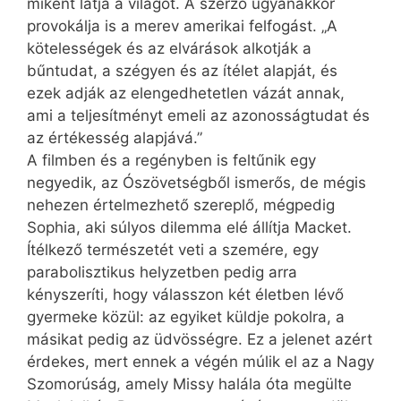
miként látja a világot. A szerző ugyanakkor
provokálja is a merev amerikai felfogást. „A
kötelességek és az elvárások alkotják a
bűntudat, a szégyen és az ítélet alapját, és
ezek adják az elengedhetetlen vázát annak,
ami a teljesítményt emeli az azonosságtudat és
az értékesség alapjává.”
A filmben és a regényben is feltűnik egy
negyedik, az Ószövetségből ismerős, de mégis
nehezen értelmezhető szereplő, mégpedig
Sophia, aki súlyos dilemma elé állítja Macket.
Ítélkező természetét veti a szemére, egy
parabolisztikus helyzetben pedig arra
kényszeríti, hogy válasszon két életben lévő
gyermeke közül: az egyiket küldje pokolra, a
másikat pedig az üdvösségre. Ez a jelenet azért
érdekes, mert ennek a végén múlik el az a Nagy
Szomorúság, amely Missy halála óta megülte