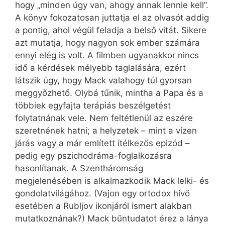
hogy „minden úgy van, ahogy annak lennie kell”.
A könyv fokozatosan juttatja el az olvasót addig
a pontig, ahol végül feladja a belső vitát. Sikere
azt mutatja, hogy nagyon sok ember számára
ennyi elég is volt. A filmben ugyanakkor nincs
idő a kérdések mélyebb taglalására, ezért
látszik úgy, hogy Mack valahogy túl gyorsan
meggyőzhető. Olybá tűnik, mintha a Papa és a
többiek egyfajta terápiás beszélgetést
folytatnának vele. Nem feltétlenül az eszére
szeretnének hatni; a helyzetek – mint a vízen
járás vagy a már említett ítélkezős epizód –
pedig egy pszichodráma-foglalkozásra
hasonlítanak. A Szentháromság
megjelenésében is alkalmazkodik Mack lelki- és
gondolatvilágához. (Vajon egy ortodox hívő
esetében a Rubljov ikonjáról ismert alakban
mutatkoznának?) Mack bűntudatot érez a lánya