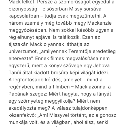
Mack lelkét. Persze a szomorúságot egyedül a
bizonyosság – elsősorban Missy sorsával
kapcsolatban – tudja csak megszüntetni. A
három személy még tovább megy Mackenzie
meggyőzésében. Nem sokkal később ugyan­is
rég elhunyt apjával is találkozik. Ezen az
éjszakán Mack olyannak láthatja az
univerzumot, „amilyennek Teremtője eredetileg
eltervezte”. Ennek filmes megvalósítása nem
egyszerű, mert a könyv szövege egy Jehova
Tanúi által kiadott brosúra képi világát idézi.
A legfontosabb kérdés, amelyet – mind a
regényben, mind a filmben – Mack azonnal a
Papának szegez: Miért hagyta, hogy a lányát
egy szörnyeteg meggyilkolja? Miért nem
akadályozta meg? A válasz tulajdonképpen
kézenfekvő: „Ami Missyvel történt, az a gonosz
munkája volt, és a világban, ahol élsz, senki