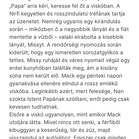
„Papa” arra kéri, keresse fel őt a viskóban. A
férfi kegyetlen és rosszindulatú tréfának tartja
az üzenetet. Nemrég ugyanis egy kirándulás
során – miközben ő a nagyobbik lányát és a fiát
mentette a vízből – valaki elrabolta a kisebbik
lányát, Missyt. A rendőrségi nyomozás során
kiderült, hogy egy ismeretlen sorozatgyilkos a
tettes. Missy ruháját és véres nyomait végül egy
erdei kunyhóban találták meg, ám a kislány
soha nem került elő. Mack egy pénteki napon
gyanakvása ellenére elindul a rossz emlékű
viskóba. Leginkább azért, mert felesége, Nan
szokta Istent Papának szólítani, erről pedig csak
kevesen tudhatnak.
Elsőre a viskó ugyanolyan, mint amikor Mack
utoljára látta. Mivel nincs ott senki, a férfiből
kibuggyan a keserűség, tör és zúz, majd
visszaindul az autójához. Egyszer csak minden