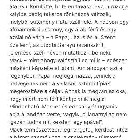
átalakul körülötte, hirtelen tavasz lesz, a rozoga
kalyiba pedig takaros rönkházzá változik,
melyből sütemény illata száll felé. A házban egy
afroamerikai asszony, egy arab férfi és egy
ázsiai nő várja – a Papa, Jézus és a „Szent
Szellem”, az utóbbi Sarayu (szanszkrit,
jelentése szél) néven mutatkozik be neki.
Mack – mint ahogy valószínűleg mi is – egészen
másként képzelte el Istent. Ám ahogyan azt a
regényben Papa megfogalmazza, „ennek a
hétvégének nem a vallásos sztereotípiák
megerősítése a célja”. Annak is megvan az oka,
hogy miért nem férfiként jelenik meg a
Mindenható. Macket és édesanyját ugyanis
apja állandóan verte, vagyis „pillanatnyilag nem
igazán tudna mit kezdeni egy apával”.
Mack természetszerűleg rengeteg kérdést intéz
a három személyhez, a cselekmény túlnyomó