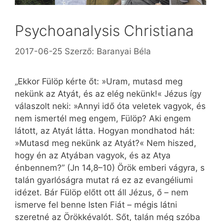
Psychoanalysis Christiana
2017-06-25
Szerző:
Baranyai Béla
„Ekkor Fülöp kérte őt: »Uram, mutasd meg
nekünk az Atyát, és az elég nekünk!« Jézus így
válaszolt neki: »Annyi idő óta veletek vagyok, és
nem ismertél meg engem, Fülöp? Aki engem
látott, az Atyát látta. Hogyan mondhatod hát:
»Mutasd meg nekünk az Atyát?« Nem hiszed,
hogy én az Atyában vagyok, és az Atya
énbennem?” (Jn 14,8–10) Örök emberi vágyra, s
talán gyarlóságra mutat rá ez az evangéliumi
idézet. Bár Fülöp előtt ott áll Jézus, ő – nem
ismerve fel benne Isten Fiát – mégis látni
szeretné az Örökkévalót. Sőt, talán még szóba