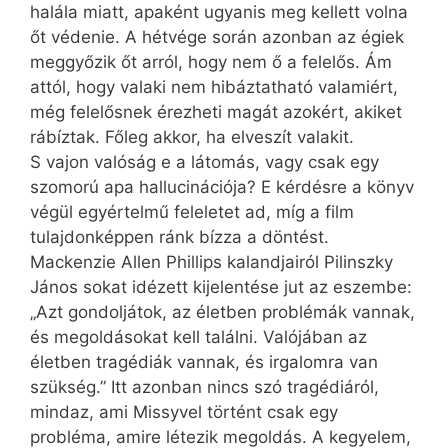
halála miatt, apaként ugyanis meg kellett volna
őt védenie. A hétvége során azonban az égiek
meggyőzik őt arról, hogy nem ő a felelős. Ám
attól, hogy valaki nem hibáztatható valamiért,
még felelősnek érezheti magát azok­ért, akiket
rábíztak. Főleg akkor, ha elveszít valakit.
S vajon valóság e a látomás, vagy csak egy
szomorú apa hallucinációja? E kérdésre a könyv
végül egyértelmű feleletet ad, míg a film
tulajdonképpen ránk bízza a döntést.
Mackenzie Allen Phillips kalandjairól Pilinszky
János sokat idézett kijelentése jut az eszembe:
„Azt gondoljátok, az életben problémák vannak,
és megoldásokat kell találni. Valójában az
életben tragédiák vannak, és irgalomra van
szükség.” Itt azonban nincs szó tragédiáról,
mindaz, ami Missyvel történt csak egy
probléma, amire létezik megoldás. A kegyelem,