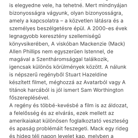
is elegyedne vele, ha tehetné. Mert mindnyájan
bizonyosságra vágyunk, olyan bizonyosságra,
amely a kapcsolatra – a közvetlen látásra és a
személyes beszélgetésre épül. A 2000-es évek
legnagyobb keresztény szellemiségű
könyvsikerében, A viskóban Mackenzie (Mack)
Allen Phillips nem egyszerűen Istennel, de
magával a Szentháromsággal találkozik,
igencsak különös körülmények között. A nálunk
is népszerű regényből Stuart Hazeldine
készített filmet, méghozzá az Avatarból vagy A
titánok harcából is jól ismert Sam Worthington
főszereplésével.
A regény és többé-kevésbé a film is az áldozat,
a felelősség és az elvárás, ezek mellett az
amerikaiakat különösen foglalkoztató veszteség
és apaság problémáit feszegeti. Mack egy rideg
és hideg téli napon levelet kap, melyben a