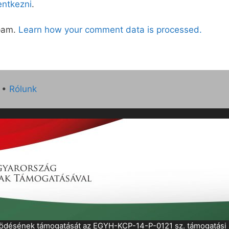
lentkezni
.
spam.
Learn how your comment data is processed.
•
Rólunk
működésének támogatását az EGYH-KCP-14-P-0121 sz. támogatás