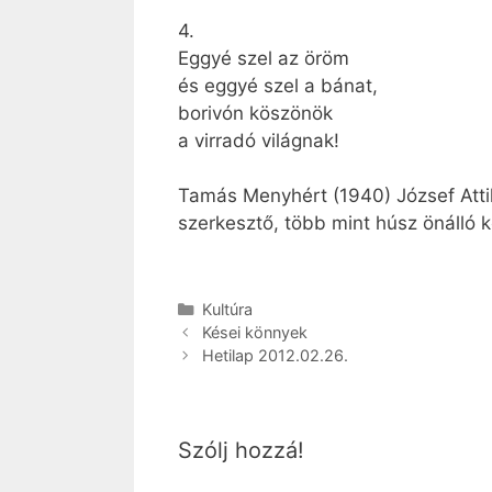
4.
Eggyé szel az öröm
és eggyé szel a bánat,
borivón köszönök
a virradó világnak!
Tamás Menyhért (1940) József Attil
szerkesztő, több mint húsz önálló k
Kategória
Kultúra
Kései könnyek
Hetilap 2012.02.26.
Szólj hozzá!