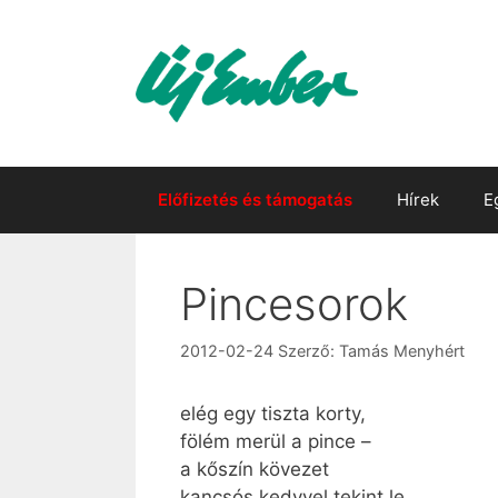
Kilépés
a
tartalomba
Előfizetés és támogatás
Hírek
E
Pincesorok
2012-02-24
Szerző:
Tamás Menyhért
elég egy tiszta korty,
fölém merül a pince –
a kőszín kövezet
kancsós kedvvel tekint le.