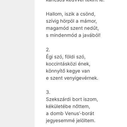
Hallom, iszik a csönd,
szívig hörpöl a mámor,
magamód szent nedűt,
s mindenmód a javából!
2.
Égi szó, földi szó,
koccintásközi ének,
könnyítő kegye van
e szent venyigevérnek.
3.
Szekszárdi bort iszom,
kékületébe nőttem,
a domb Venus’-borát
jegyesemmé jelöltem.