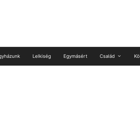
gyházunk
Lelkiség
Egymásért
Család
Kö