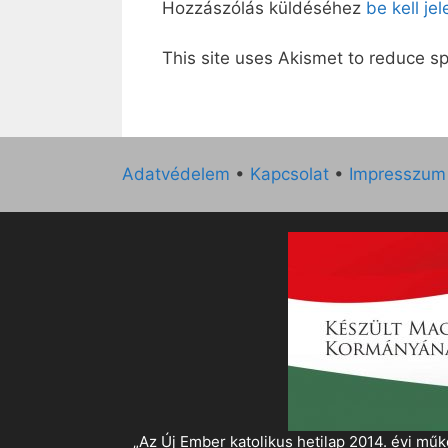
Hozzászólás küldéséhez
be kell je
This site uses Akismet to reduce 
Adatvédelem
•
Kapcsolat
•
Impresszum
„Az Új Ember katolikus hetilap 2014. évi 