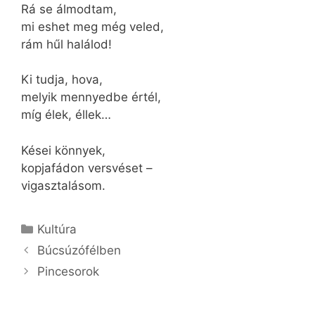
Rá se álmodtam,
mi eshet meg még veled,
rám hűl halálod!
Ki tudja, hova,
melyik mennyedbe értél,
míg élek, éllek…
Kései könnyek,
kopjafádon versvéset –
vigasztalásom.
Kategória
Kultúra
Búcsúzófélben
Pincesorok