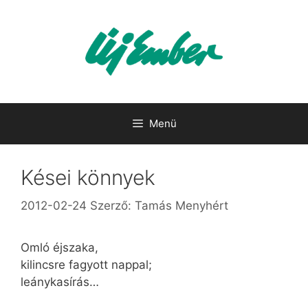
Kilépés
a
tartalomba
Menü
Kései könnyek
2012-02-24
Szerző:
Tamás Menyhért
Omló éjszaka,
kilincsre fagyott nappal;
leánykasírás…