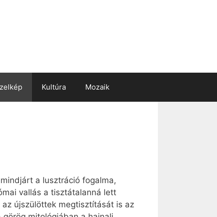
zelkép
Kultúra
Mozaik
mindjárt a lusztráció fogalma,
ómai vallás a tisztátalanná lett
az újszülöttek megtisztítását is az
a görög mitológiában a hajnali