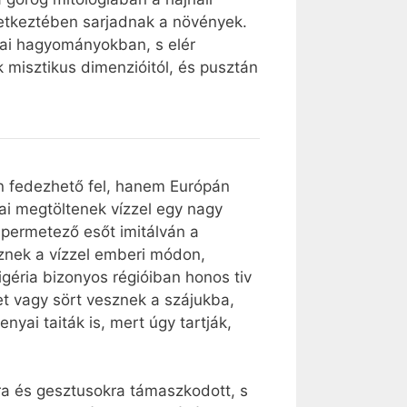
vetkeztében sarjadnak a növények.
ópai hagyományokban, s elér
 misztikus dimenzióitól, és pusztán
n fedezhető fel, hanem Európán
jai megtöltenek vízzel egy nagy
 permetező esőt imitálván a
geznek a vízzel emberi módon,
igéria bizonyos régióiban honos tiv
et vagy sört vesznek a szájukba,
yai taiták is, mert úgy tartják,
ákra és gesztusokra támaszkodott, s