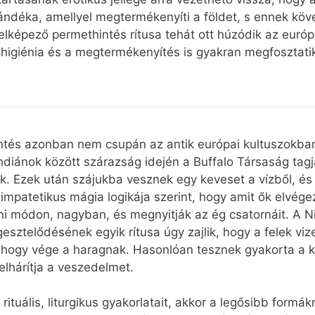
jándéka, amellyel megtermékenyíti a földet, s ennek kö
jelképező permethintés rítusa tehát ott húzódik az eur
higiénia és a megtermékenyítés is gyakran megfosztatik
intés azonban nem csupán az antik európai kultuszokba
ndiánok között szárazság idején a Buffalo Társaság tag
ák. Ezek után szájukba vesznek egy keveset a vízből, és
szimpatetikus mágia logikája szerint, hogy amit ők elvé
teni módon, nagyban, és megnyitják az ég csatornáit. A N
esztelődésének egyik rítusa úgy zajlik, hogy a felek viz
 hogy vége a haragnak. Hasonlóan tesznek gyakorta a ken
elhárítja a veszedelmet.
rituális, liturgikus gyakorlatait, akkor a legősibb form