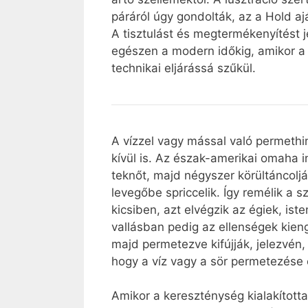
páráról úgy gondolták, az a Hold a
A tisztulást és megtermékenyítést 
egészen a modern időkig, amikor a 
technikai eljárássá szűkül.
A vízzel vagy mással való permeth
kívül is. Az észak-amerikai omaha i
teknőt, majd négyszer körültáncolj
levegőbe spriccelik. Így remélik a 
kicsiben, azt elvégzik az égiek, is
vallásban pedig az ellenségek kieng
majd permetezve kifújják, jelezvén,
hogy a víz vagy a sör permetezése 
Amikor a kereszténység kialakította 