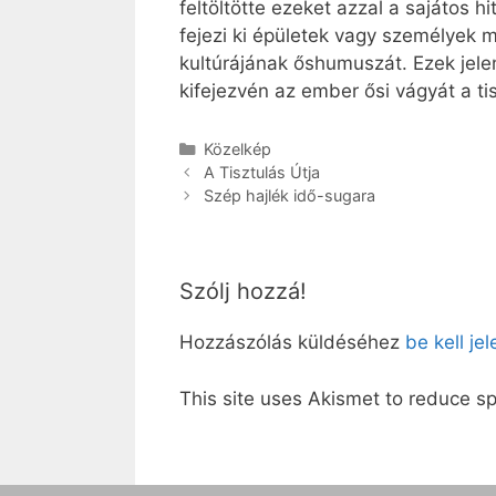
feltöltötte ezeket azzal a sajátos h
fejezi ki épületek vagy személyek 
kultúrájának őshumuszát. Ezek jele
kifejezvén az ember ősi vágyát a t
Kategória
Közelkép
A Tisztulás Útja
Szép hajlék idő-sugara
Szólj hozzá!
Hozzászólás küldéséhez
be kell je
This site uses Akismet to reduce 