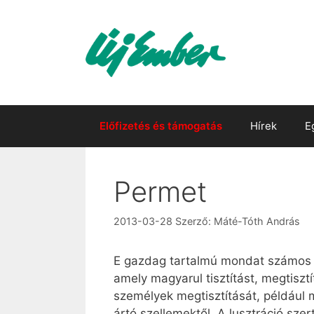
Kilépés
a
tartalomba
Előfizetés és támogatás
Hírek
E
Permet
2013-03-28
Szerző:
Máté-Tóth András
E gazdag tartalmú mondat számos ut
amely magyarul tisztítást, megtisztít
személyek megtisztítását, például m
ártó szellemektől. A lusztráció szer