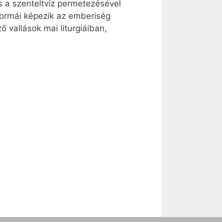
 s a szenteltvíz permetezésével
pformái képezik az emberiség
vallások mai liturgiáiban,