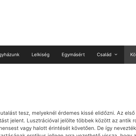
gyházunk
Lelkiség
Egymásért
Család
Kö
alást tesz, melyeknél érdemes kissé elidőzni. Az első 
ást jelent. Lusztrációval jelölte többek között az antik r
ensest vagy halott érintését követően. De így nevezték 
tartásának erotikus jellege arra vezethető vissza, hogy 