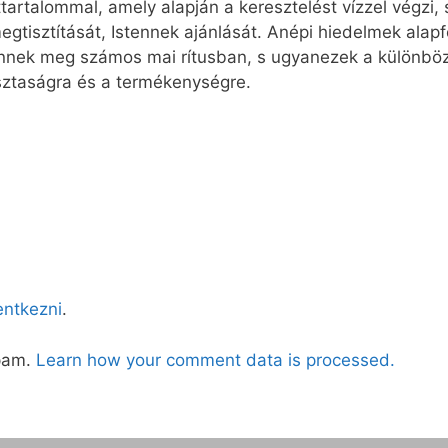
ittartalommal, amely alapján a keresztelést vízzel végzi,
megtisztítását, Istennek ajánlását. Anépi hiedelmek ala
nnek meg számos mai rítusban, s ugyanezek a különböző 
isztaságra és a termékenységre.
lentkezni
.
spam.
Learn how your comment data is processed.