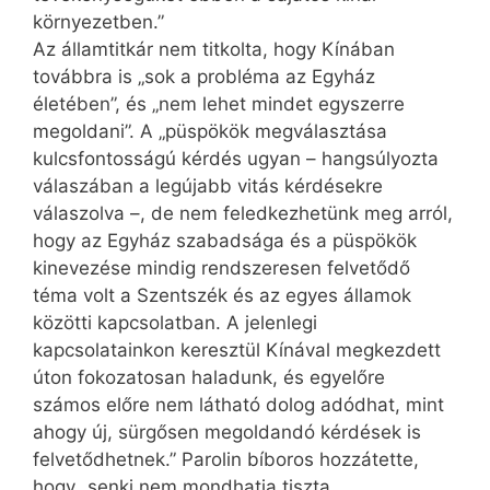
környezetben.”
Az államtitkár nem titkolta, hogy Kínában
továbbra is „sok a probléma az Egyház
életében”, és „nem lehet mindet egyszerre
megoldani”. A „püspökök megválasztása
kulcsfontosságú kérdés ugyan – hangsúlyozta
válaszában a legújabb vitás kérdésekre
válaszolva –, de nem feledkezhetünk meg arról,
hogy az Egyház szabadsága és a püspökök
kinevezése mindig rendszeresen felvetődő
téma volt a Szentszék és az egyes államok
közötti kapcsolatban. A jelenlegi
kapcsolatainkon keresztül Kínával megkezdett
úton fokozatosan haladunk, és egyelőre
számos előre nem látható dolog adódhat, mint
ahogy új, sürgősen megoldandó kérdések is
felvetődhetnek.” Parolin bíboros hozzátette,
hogy „senki nem mondhatja tiszta