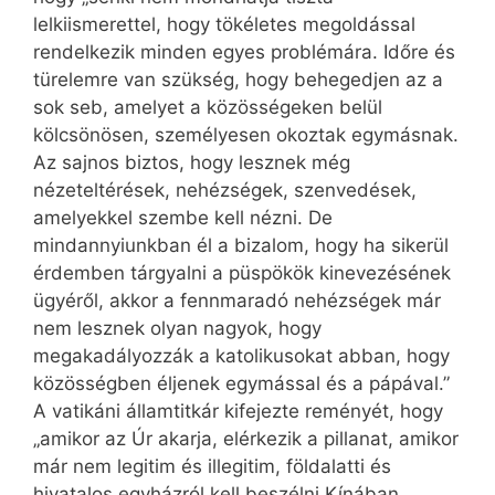
lelkiismerettel, hogy tökéletes megoldással
rendelkezik minden egyes problémára. Időre és
türelemre van szükség, hogy behegedjen az a
sok seb, amelyet a közösségeken belül
kölcsönösen, személyesen okoztak egymásnak.
Az sajnos biztos, hogy lesznek még
nézeteltérések, nehézségek, szenvedések,
amelyekkel szembe kell nézni. De
mindannyiunkban él a bizalom, hogy ha sikerül
érdemben tárgyalni a püspökök kinevezésének
ügyéről, akkor a fennmaradó nehézségek már
nem lesznek olyan nagyok, hogy
megakadályozzák a katolikusokat abban, hogy
közösségben éljenek egymással és a pápával.”
A vatikáni államtitkár kifejezte reményét, hogy
„amikor az Úr akarja, elérkezik a pillanat, amikor
már nem legitim és illegitim, földalatti és
hivatalos egyházról kell beszélni Kínában,