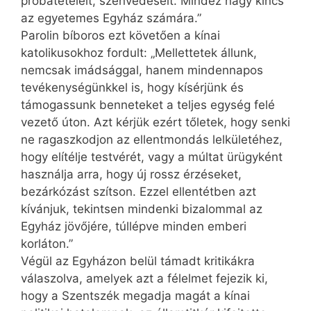
próbatételeit, szenvedéseit. Mindez nagy kincs
az egyetemes Egyház számára.”
Parolin bíboros ezt követően a kínai
katolikusokhoz fordult: „Mellettetek állunk,
nemcsak imádsággal, hanem mindennapos
tevékenységünkkel is, hogy kísérjünk és
támogassunk benneteket a teljes egység felé
vezető úton. Azt kérjük ezért tőletek, hogy senki
ne ragaszkodjon az ­ellentmondás lelkületéhez,
hogy elítélje testvérét, vagy a múltat ürügyként
használja arra, hogy új rossz érzéseket,
bezárkózást szítson. Ezzel ellentétben azt
kívánjuk, tekintsen mindenki bizalommal az
Egyház jövőjére, túllépve minden emberi
korláton.”
Végül az Egyházon belül támadt kritikákra
válaszolva, amelyek azt a félelmet fejezik ki,
hogy a Szentszék megadja magát a kínai