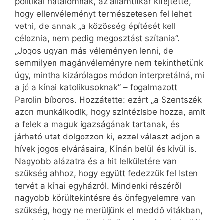
politikai hatalomnak, az államtitkár kifejtette,
hogy ellenvéleményt természetesen fel lehet
vetni, de annak „a közösség építését kell
céloznia, nem pedig megosztást szítania”.
„Jogos ugyan más véleményen lenni, de
semmilyen magánvéleményre nem tekinthetünk
úgy, mintha kizárólagos módon interpretálná, mi
a jó a kínai katolikusoknak” – fogalmazott
Parolin bíboros. Hozzátette: ezért „a Szentszék
azon munkálkodik, hogy szintézisbe hozza, amit
a felek a maguk igazságának tartanak, és
járható utat dolgozzon ki, ezzel választ adjon a
hívek jogos elvárásaira, Kínán belül és kívül is.
Nagyobb alázatra és a hit lelkületére van
szükség ahhoz, hogy együtt fedezzük fel Isten
tervét a kínai egyházról. Mindenki részéről
nagyobb körültekintésre és önfegyelemre van
szükség, hogy ne merüljünk el meddő vitákban,