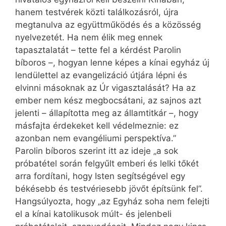
hanem testvérek közti találkozásról, újra
megtanulva az együttműködés és a közösség
nyelvezetét. Ha nem élik meg ennek
tapasztalatát – tette fel a kérdést Parolin
bíboros –, hogyan lenne képes a kínai egyház új
lendülettel az evangelizáció útjára lépni és
elvinni másoknak az Úr vigasztalását? Ha az
ember nem kész megbocsátani, az sajnos azt
jelenti – állapította meg az államtitkár –, hogy
másfajta érdekeket kell védelmeznie: ez
azonban nem evangéliumi perspektíva.”
Parolin bíboros szerint itt az ideje „a sok
próbatétel során felgyűlt emberi és lelki tőkét
arra fordítani, hogy Isten segítségével egy
békésebb és testvériesebb jövőt építsünk fel”.
Hangsúlyozta, hogy „az Egyház soha nem felejti
el a kínai katolikusok múlt- és jelenbeli