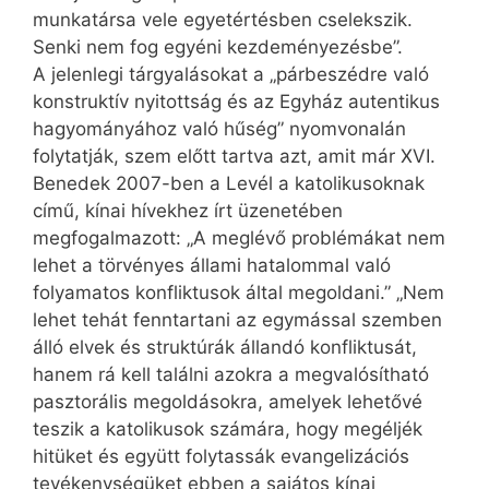
munkatársa vele egyetértésben cselekszik.
Senki nem fog egyéni kezdeményezésbe”.
A jelenlegi tárgyalásokat a „párbeszédre való
konstruktív nyitottság és az Egyház autentikus
hagyományához való hűség” nyomvonalán
folytatják, szem előtt tartva azt, amit már XVI.
Benedek 2007-ben a Levél a katolikusoknak
című, kínai hívekhez írt üzenetében
megfogalmazott: „A meglévő problémákat nem
lehet a törvényes állami hatalommal való
folyamatos konfliktusok által megoldani.” „Nem
lehet tehát fenntartani az egymással szemben
álló elvek és struktúrák állandó konfliktusát,
hanem rá kell találni azokra a megvalósítható
pasztorális megoldásokra, amelyek lehetővé
teszik a katolikusok számára, hogy megéljék
hitüket és együtt folytassák evangelizációs
tevékenységüket ebben a sajátos kínai