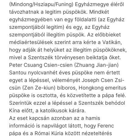
(Mindong/Hsziapu/Funing) Egyházmegye éléről
távozhatnak a legitim püspökök. Mindkét
egyházmegyében van egy földalatti (az Egyház
szempontjából legitim) és egy, az Egyház
szempontjából illegitim püspök. Az előbbieket
médiaértesülések szerint arra kérte a Vatikán,
hogy adják át helyüket az illegitim püspököknek,
mivel a Szentszék törvényesen beiktatja őket.
Peter Csuang Csien-csien (Zhuang Jian-jian)
Santou nyolc­vanhét éves püspöke nem értett
egyet a lépéssel, véleményét Joseph Csen Zsi-
csün (Zen Ze-kiun) bíboros, Hongkong emeritus
püspöke is osztotta, és közvetítette a pápa felé.
Szerintük ezzel a lépéssel a Szentszék behódol
Kína előtt, a katolikusok kárára.
Az eset kapcsán azonban az a hamis
információ is napvilágot látott, hogy Ferenc
pápa és a Római Kúria között nézeteltérés