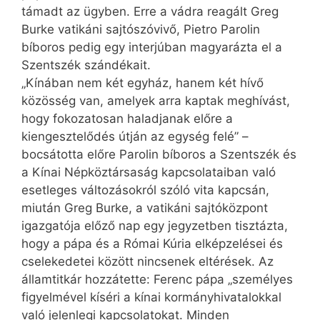
támadt az ügyben. Erre a vádra reagált Greg
Burke vatikáni sajtószóvivő, Pietro Parolin
bíboros pedig egy interjúban magyarázta el a
Szentszék szándékait.
„Kínában nem két egyház, hanem két hívő
közösség van, amelyek arra kaptak meghívást,
hogy fokozatosan haladjanak előre a
kiengesztelődés útján az egység felé” –
bocsátotta előre Parolin bíboros a Szentszék és
a Kínai Népköztársaság kapcsolataiban való
esetleges változásokról szóló vita kapcsán,
miután Greg Burke, a vatikáni sajtóközpont
igazgatója előző nap egy jegyzetben tisztázta,
hogy a pápa és a Római Kúria elképzelései és
cselekedetei között nincsenek eltérések. Az
államtitkár hozzátette: Ferenc pápa „személyes
figyelmével kíséri a kínai kormányhivatalokkal
való jelenlegi kapcsolatokat. Minden