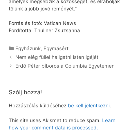
amelyek megsebzik a közösséget, és elrabolják
tőlünk a jobb jövő reményét.”
Forrás és fotó: Vatican News
Fordította: Thullner Zsuzsanna
Kategória
Egyházunk
,
Egymásért
Nem elég füllel hallgatni Isten igéjét
Erdő Péter bíboros a Columbia Egyetemen
Szólj hozzá!
Hozzászólás küldéséhez
be kell jelentkezni
.
This site uses Akismet to reduce spam.
Learn
how your comment data is processed.