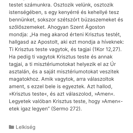
testet számunkra. Osztozik velünk, osztozik
istenségében, s egy kenyérré és kehellyé tesz
bennünket, sokszor szétszórt búzaszemeket és
szőlőszemeket. Ahogyan Szent Ágoston
mondja: „Ha meg akarod érteni Krisztus testét,
hallgasd az Apostolt, aki ezt mondja a híveknek:
Ti Krisztus teste vagytok, és tagjai (1Kor 12,27).
Ha pedig ti vagytok Krisztus teste és annak
tagjai, a ti misztériumotokat helyezik el az Úr
asztalán, és a saját misztériumotokat veszitek
magatokhoz. Amik vagytok, arra válaszoltok
ament, s ezzel bele is egyeztek. Azt hallod,
»Krisztus teste«, és azt válaszolod, »Amen«.
Legyetek valóban Krisztus teste, hogy »Amen«-
etek igaz legyen” (Sermo 272).
Kategória
Lelkiség