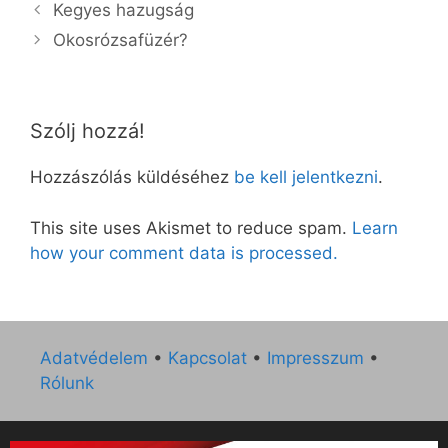
Kegyes hazugság
Okosrózsafüzér?
Szólj hozzá!
Hozzászólás küldéséhez
be kell jelentkezni
.
This site uses Akismet to reduce spam.
Learn
how your comment data is processed.
Adatvédelem
•
Kapcsolat
•
Impresszum
•
Rólunk