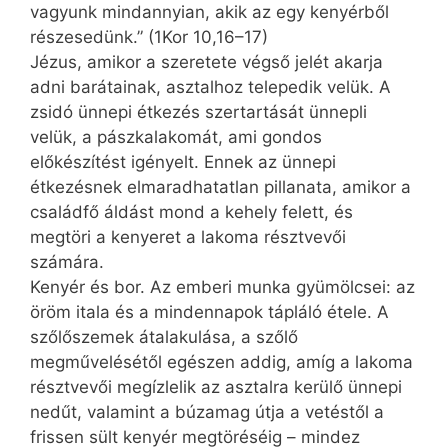
vagyunk mind­annyian, akik az egy kenyérből
részesedünk.” (1Kor 10,16–17)
Jézus, amikor a szeretete végső jelét akarja
adni barátainak, asztalhoz telepedik velük. A
zsidó ünnepi étkezés szertartását ünnepli
velük, a pászkalakomát, ami gondos
előkészítést igényelt. Ennek az ünnepi
étkezésnek elmaradhatatlan pillanata, amikor a
családfő áldást mond a kehely felett, és
megtöri a kenyeret a lakoma résztvevői
számára.
Kenyér és bor. Az emberi munka gyümölcsei: az
öröm itala és a mindennapok tápláló étele. A
szőlőszemek átalakulása, a szőlő
megművelésétől egészen addig, amíg a lakoma
résztvevői megízlelik az asztalra kerülő ünnepi
nedűt, valamint a búzamag útja a vetéstől a
frissen sült kenyér megtöréséig – mindez