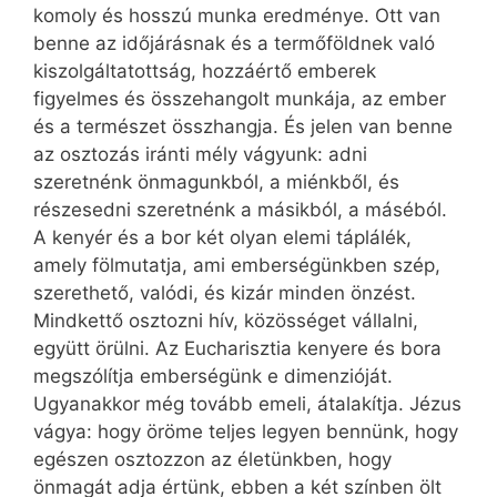
komoly és hosszú munka eredménye. Ott van
benne az időjárásnak és a termőföldnek való
kiszolgáltatottság, hozzáértő emberek
figyelmes és összehangolt munkája, az ember
és a természet összhangja. És jelen van benne
az osztozás iránti mély vágyunk: adni
szeretnénk önmagunkból, a miénkből, és
részesedni szeretnénk a másikból, a máséból.
A kenyér és a bor két olyan elemi táplálék,
amely fölmutatja, ami emberségünkben szép,
szerethető, valódi, és kizár minden önzést.
Mindkettő osztozni hív, közösséget vállalni,
együtt örülni. Az Eucharisztia kenyere és bora
megszólítja emberségünk e dimenzióját.
Ugyanakkor még tovább emeli, átalakítja. Jézus
vágya: hogy öröme teljes legyen bennünk, hogy
egészen osztozzon az életünkben, hogy
önmagát adja értünk, ebben a két színben ölt