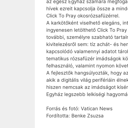
az egész Egyház számára megfogalm
hívek ezreit kapcsolja össze a mi
Click To Pray okosrózsafüzérrel.
A karkötőként viselhető elegáns, in
ingyenesen letölthető Click To Pra
további, személyre szabható tartal
kivitelezésről sem: tíz achát- és h
kapcsolódó valamennyi adatot tárol
tematikus rózsafüzér imádságok közü
felhasználó, valamint nyomon követ
A fejlesztők hangsúlyozták, hogy a
akik a digitális világ perifériáin é
hiszen nemcsak az imádságot kíséri
Egyház legszebb lelkiségi hagyomá
Forrás és fotó: Vatican News
Fordította: Benke Zsuzsa