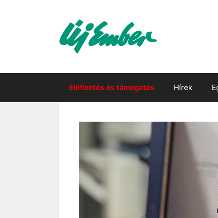
Kilépés
a
tartalomba
Előfizetés és támogatás
Hírek
E