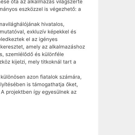
ése óta az alkalmazás világszerte
mányos eszközzel is végezhető: a
mavilághálójának hivatalos,
mutatóval, exkluzív képekkel és
eledkeztek el az igényes
is keresztet, amely az alkalmazáshoz
s, szemlélődő és különféle
z kijelzi, mely titkoknál tart a
 különösen azon fiatalok számára,
mélyítésében is támogathatja őket,
 A projektben így egyesülnek az