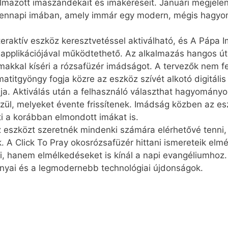
azott imaszándékait és imakéréseit. Januári megjelen
ndennapi imában, amely immár egy modern, mégis hagyo
teraktív eszköz keresztvetéssel aktiválható, és A Pápa I
y applikációjával működtethető. Az alkalmazás hangos út
makkal kíséri a rózsafüzér imádságot. A tervezők nem f
ematitgyöngy fogja közre az eszköz szívét alkotó digitál
ja. Aktiválás után a felhasználó választhat hagyományo
l, melyeket évente frissítenek. Imádság közben az eszkö
i a korábban elmondott imákat is.
z eszközt szeretnék mindenki számára elérhetővé tenni,
lnek. A Click To Pray okosrózsafüzér hittani ismereteik el
, hanem elmélkedéseket is kínál a napi evangéliumhoz.
nyai és a legmodernebb technológiai újdonságok.