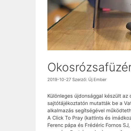
Okosrózsafüzé
2019-10-27
Szerző:
Új Ember
Különleges újdonsággal készült az 
sajtótájékoztatón mutatták be a Va
alkalmazás segítségével működteth
A Click To Pray (kattints és imádko
Ferenc pápa és Frédéric Fornos SJ