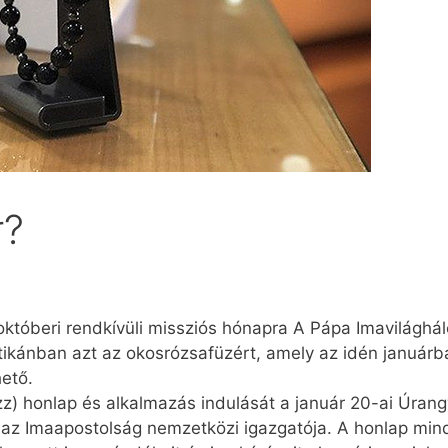
r?
októberi rendkívüli missziós hónapra A Pápa Imavilághál
tikánban azt az okosrózsafüzért, amely az idén januárb
ető.
zz) honlap és alkalmazás indulását a január 20-ai Úran
, az Imaapostolság nemzetközi igazgatója. A honlap mi