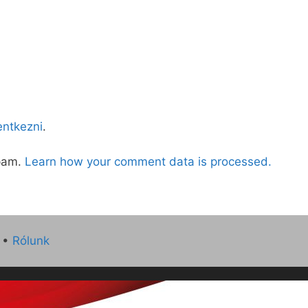
lentkezni
.
spam.
Learn how your comment data is processed.
•
Rólunk