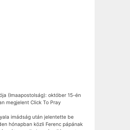
ója (Imaapostolság): október 15-én
an megjelent Click To Pray
gyala imádság után jelentette be
nden hónapban közli Ferenc pápának