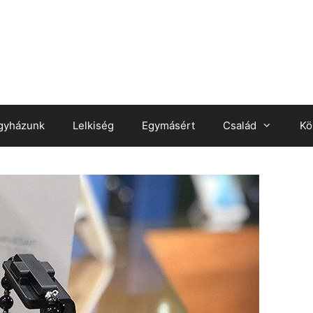
gyházunk
Lelkiség
Egymásért
Család
Kö