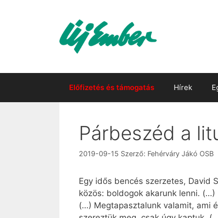
Kilépés
a
tartalomba
Előfizetés és támogatás
Hírek
E
Párbeszéd a litu
2019-09-15
Szerző:
Fehérváry Jákó OSB
Egy idős bencés szerzetes, David S
közös: boldogok akarunk lenni. (…
(…) Megtapasztalunk valamit, ami 
szereztük meg, csak úgy kaptuk. (