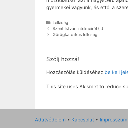
mozdulatban azt a nagyszerű ajándé
gyermekei vagyunk, és ettől a szer
Kategória
Lelkiség
Szent István intelmeiről (I.)
Görögkatolikus lelkiség
Szólj hozzá!
Hozzászólás küldéséhez
be kell je
This site uses Akismet to reduce 
Adatvédelem
•
Kapcsolat
•
Impresszum