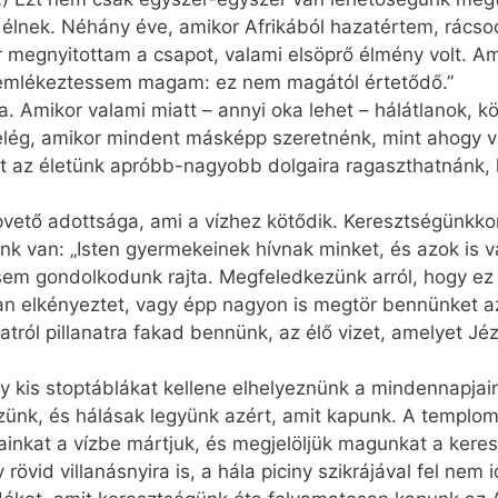
élnek. Néhány éve, amikor Afrikából hazatértem, rácso
or megnyitottam a csapot, valami elsöprő élmény volt. A
y emlékeztessem magam: ez nem magától értetődő.”
a. Amikor valami miatt – annyi oka lehet – hálátlanok, 
ég, amikor mindent másképp szeretnénk, mint ahogy va
amit az életünk apróbb-nagyobb dolgaira ragaszthatnánk, 
vető adottsága, ami a vízhez kötődik. Keresztségünkkor
ünk van: „Isten gyermekeinek hívnak minket, és azok is v
El sem gondolkodunk rajta. Megfeledkezünk arról, hogy 
an elkényeztet, vagy épp nagyon is megtör bennünket a
natról pillanatra fakad bennünk, az élő vizet, amelyet Jé
y kis stoptáblákat kellene elhelyeznünk a mindennapja
ünk, és hálásak legyünk azért, amit kapunk. A templom 
jjainkat a vízbe mártjuk, és megjelöljük magunkat a keres
övid villanásnyira is, a hála piciny szikrájával fel ne