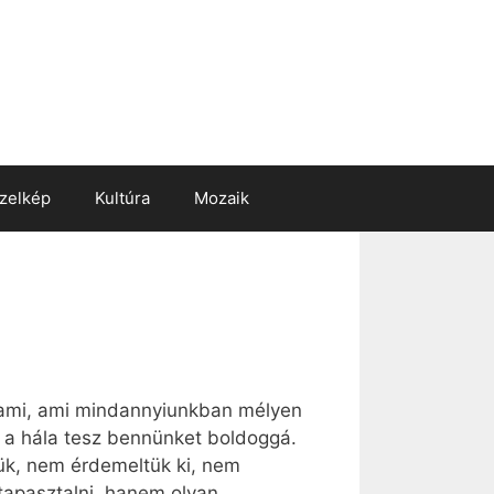
zelkép
Kultúra
Mozaik
alami, ami mindannyiunkban mélyen
 a hála tesz bennünket boldoggá.
ük, nem érdemeltük ki, nem
tapasztalni, hanem olyan