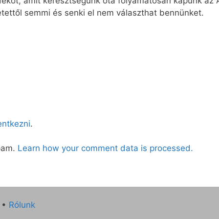
kot, amit keresztségünk óta folyamatosan kapunk az At
etettől semmi és senki el nem választhat bennünket.
lentkezni
.
spam.
Learn how your comment data is processed.
•
Rólunk