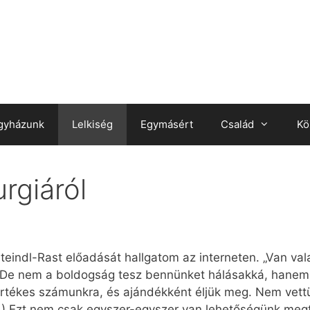
gyházunk
Lelkiség
Egymásért
Család
Kö
rgiáról
teindl-Rast előadását hallgatom az interneten. „Van v
) De nem a boldogság tesz bennünket hálásakká, hanem
értékes számunkra, és ajándékként éljük meg. Nem vett
…) Ezt nem csak egyszer-egyszer van lehetőségünk meg