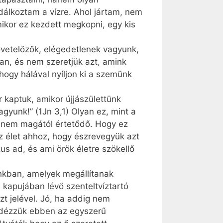
dálkoztam a vízre. Ahol jártam, nem
mikor ez kezdett megkopni, egy kis
követelőzők, elégedetlenek vagyunk,
n, és nem szeretjük azt, amink
hogy hálával nyíljon ki a szemünk
 kaptuk, amikor újjászülettünk
agyunk!” (1Jn 3,1) Olyan ez, mint a
ez nem magától értetődő. Hogy ez
z élet ahhoz, hogy észrevegyük azt
zus ad, és ami örök életre szökellő
inkban, amelyek megállítanak
kapujában lévő szenteltvíztartó
zt jelével. Jó, ha addig nem
m idézzük ebben az egyszerű