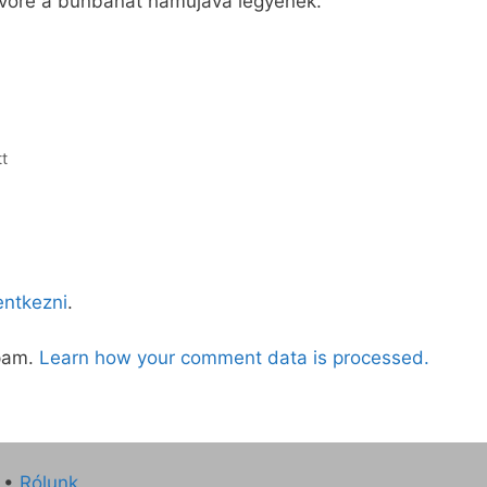
jövőre a bűnbánat hamujává legyenek.
t
lentkezni
.
spam.
Learn how your comment data is processed.
•
Rólunk