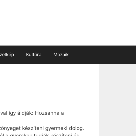
zelkép
Kultúra
Mozaik
val így áldják: Hozsanna a
yszőnyeget készíteni gyermeki dolog.
l a gyerekek tudják készíteni és