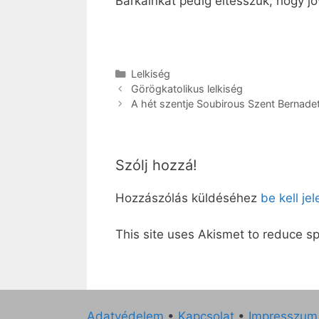
Barkáinkat pedig eltesszük, hogy 
Kategória
Lelkiség
Görögkatolikus lelkiség
A hét szentje Soubirous Szent Bernadet
Szólj hozzá!
Hozzászólás küldéséhez
be kell je
This site uses Akismet to reduce 
Adatvédelem
•
Kapcsolat
•
Impresszum