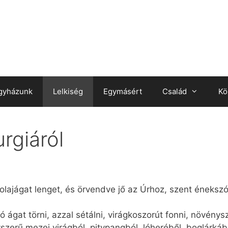
gyházunk
Lelkiség
Egymásért
Család
Kö
rgiáról
ajágat lenget, és örvendve jő az Úrhoz, szent énekszó
gzó ágat törni, azzal sétálni, virágkoszorút fonni, növén
zerű mezei virágból, pitypangból, lóheréből, boglárkábó