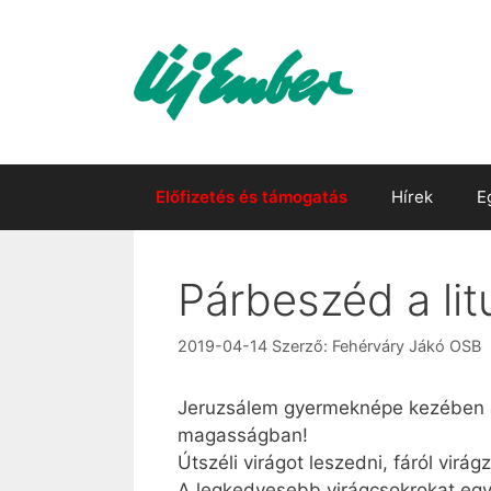
Kilépés
a
tartalomba
Előfizetés és támogatás
Hírek
E
Párbeszéd a litu
2019-04-14
Szerző:
Fehérváry Jákó OSB
Jeruzsálem gyermeknépe kezében ol
magasságban!
Útszéli virágot leszedni, fáról virá
A legkedvesebb virágcsokrokat egys