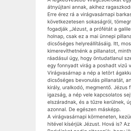
átnyújtani annak, akihez ragaszkod
Erre érez rá a virágvasárnapi bark
következetesen sokaságról, tömegről
fogadják „Jézust, a prófétát a gali
holnap, csak ez a mai ünnepi pillan
dicsőséges helyreállításáig. Itt, m
kimerevíthetnénk a pillanatot, min
ráadásul úgy, hogy öntudatlanul sz
egy fonnyadt virág a poshadt vizű 
Virágvasárnap a nép a letört ágakkal
dicsőséges bevonulás pillanatát, a
király, uralkodó, megmentő. Jézus f
igazság, a nép vele kapcsolatos sej
elszáradnak, és a tűzre kerülnek, úg
azonnal. De egészen másképp.
A virágvasárnapi körmeneten, kezün
hitével kísérjük Jézust. Hová is? Az