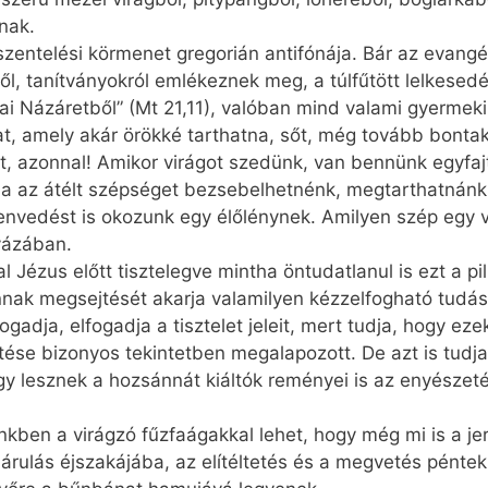
nak.
aszentelési körmenet gregorián antifónája. Bár az evan
, tanítványokról emlékeznek meg, a túlfűtött lelkesedés 
leai Názáretből” (Mt 21,11), valóban mind valami gyerme
at, amely akár örökké tarthatna, sőt, még tovább bonta
ost, azonnal! Amikor virágot szedünk, van bennünk egyfaj
tha az átélt szépséget bezsebelhetnénk, megtarthatnánk
envedést is okozunk egy élőlénynek. Amilyen szép egy v
vázában.
 Jézus előtt tisztelegve mintha öntudatlanul is ezt a pi
nnak megsejtését akarja valamilyen kézzelfogható tudáss
ogadja, elfogadja a tisztelet jeleit, mert tudja, hogy 
tése bizonyos tekintetben megalapozott. De azt is tudja
y lesznek a hozsánnát kiáltók reményei is az enyészeté. 
kben a virágzó fűzfaágakkal lehet, hogy még mi is a j
 árulás éjszakájába, az elítéltetés és a megvetés péntek