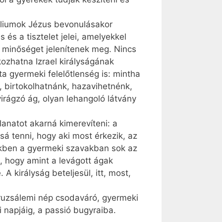
géliumok Jézus bevonulásakor
és a tisztelet jelei, amelyekkel
ki minőséget jelenítenek meg. Nincs
kozhatna Izrael királyságának
ta gyermeki felelőtlenség is: mintha
, birtokolhatnánk, hazavihetnénk,
irágzó ág, olyan lehangoló látvány
llanatot akarná kimerevíteni: a
á tenni, hogy aki most érkezik, az
ezekben a gyermeki szavakban sok az
, hogy amint a levágott ágak
A királyság beteljesül, itt, most,
eruzsálemi nép csodaváró, gyermeki
i napjáig, a passió bugyraiba.