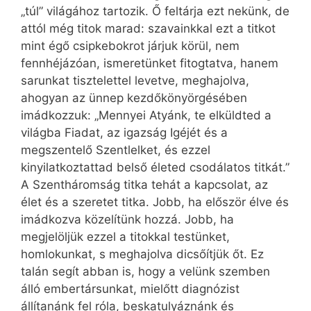
„túl” világához tartozik. Ő feltárja ezt nekünk, de
attól még titok marad: szavainkkal ezt a titkot
mint égő csipkebokrot járjuk körül, nem
fennhéjázóan, ismeretünket fitogtatva, hanem
sarunkat tisztelettel levetve, meghajolva,
ahogyan az ünnep kezdőkönyörgésében
imádkozzuk: „Mennyei Atyánk, te elküldted a
világba Fiadat, az igazság Igéjét és a
megszentelő Szentlelket, és ezzel
kinyilatkoztattad belső életed csodálatos titkát.”
A Szentháromság titka tehát a kapcsolat, az
élet és a szeretet titka. Jobb, ha először élve és
imádkozva közelítünk hozzá. Jobb, ha
megjelöljük ezzel a titokkal testünket,
homlokunkat, s meghajolva dicsőítjük őt. Ez
talán segít abban is, hogy a velünk szemben
álló embertársunkat, mielőtt diagnózist
állítanánk fel róla, beskatulyáznánk és