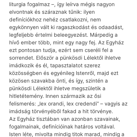
liturgia fogalmaz –, így leírva még­is nagyon
elvontnak és száraznak tűnik: ilyen
definíciókhoz nehéz csatlakozni, nem
egykönnyen vált ki ragaszkodást és odaadást,
legfeljebb értelmi beleegyezést. Márpedig a
hívő ember több, mint egy nagy fej. Az Egyház
ezt pontosan tudja, ezért sem cseréli fel a
sorrendet. Először a pünkösdi Lélektől ihletve
imádkozik és él, tapasztalatot szerez
közösségben és egyénileg Istenről, majd ezt
közösen szavakba önti, és így, szintén a
pünkösdi Lélektől ihletve megszületik a
hitletétemény. Innen származik az ősi
felismerés: „lex orandi, lex credendi” – vagyis az
imádság törvényéből fakad a hit törvénye.
Az Egyház tisztában van azonban szavainak,
fogalmainak, definícióinak határos voltával.
Isten léte, mivolta mindig titok marad, mindig a