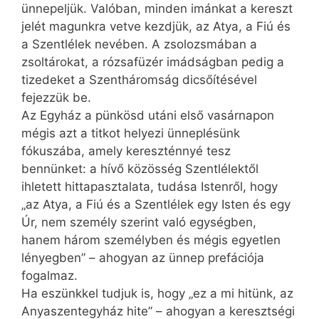
ünnepeljük. Valóban, minden imánkat a kereszt
jelét magunkra vetve kezdjük, az Atya, a Fiú és
a Szentlélek nevében. A zsolozsmában a
zsoltárokat, a rózsafüzér imádságban pedig a
tizedeket a Szentháromság dicsőítésével
fejezzük be.
Az Egyház a pünkösd utáni első vasárnapon
mégis azt a titkot helyezi ünneplésünk
fókuszába, amely kereszténnyé tesz
bennünket: a hívő közösség Szentlélektől
ihletett hittapasztalata, tudása Istenről, hogy
„az Atya, a Fiú és a Szentlélek egy Isten és egy
Úr, nem személy szerint való egységben,
hanem három személyben és mégis egyetlen
lényegben” – ahogyan az ünnep prefációja
fogalmaz.
Ha eszünkkel tudjuk is, hogy „ez a mi hitünk, az
Anyaszentegyház hite” – ahogyan a keresztségi