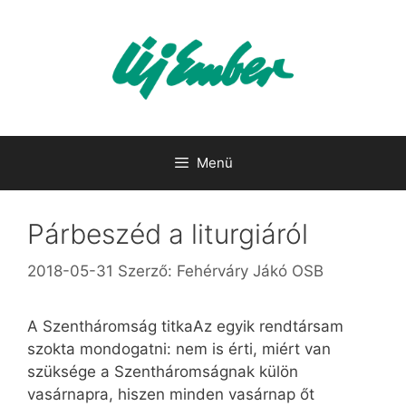
Kilépés
a
tartalomba
Menü
Párbeszéd a liturgiáról
2018-05-31
Szerző:
Fehérváry Jákó OSB
A Szentháromság titkaAz egyik rendtársam
szokta mondogatni: nem is érti, miért van
szüksége a Szentháromságnak külön
vasárnapra, hiszen minden vasárnap őt