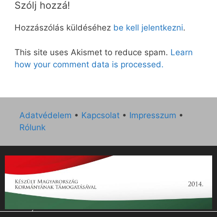
Szólj hozzá!
Hozzászólás küldéséhez
be kell jelentkezni
.
This site uses Akismet to reduce spam.
Learn
how your comment data is processed.
Adatvédelem
•
Kapcsolat
•
Impresszum
•
Rólunk
„Az Új Ember katolikus hetilap 2014. évi működésének