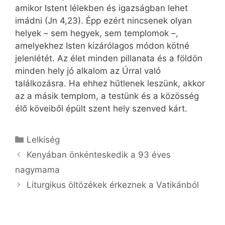
amikor Istent lélekben és igazságban lehet
imádni (Jn 4,23). Épp ezért nincsenek olyan
helyek – sem hegyek, sem templomok –,
amelyekhez Isten kizárólagos módon kötné
jelenlétét. Az élet minden pillanata és a földön
minden hely jó alkalom az Úrral való
találkozásra. Ha ehhez hűtlenek leszünk, akkor
az a másik templom, a testünk és a közösség
élő köveiből épült szent hely szenved kárt.
Kategória
Lelkiség
Kenyában önkénteskedik a 93 éves
nagymama
Liturgikus öltözékek érkeznek a Vatikánból