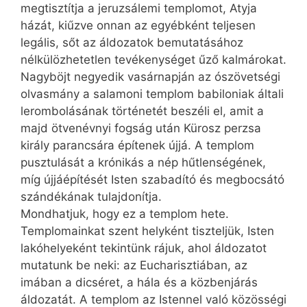
megtisztítja a jeruzsálemi templomot, Atyja
házát, kiűzve onnan az egyébként teljesen
legális, sőt az áldozatok bemutatásához
nélkülözhetetlen tevékenységet űző kalmárokat.
Nagyböjt negyedik vasárnapján az ószövetségi
olvasmány a salamoni templom babiloniak általi
lerombolásának történetét beszéli el, amit a
majd ötvenévnyi fogság után Kürosz perzsa
király parancsára építenek újjá. A templom
pusztulását a krónikás a nép hűtlenségének,
míg újjáépítését Isten szabadító és megbocsátó
szándékának tulajdonítja.
Mondhatjuk, hogy ez a templom hete.
Templomainkat szent helyként tiszteljük, Isten
lakóhelyeként tekintünk rájuk, ahol áldozatot
mutatunk be neki: az Eucharisztiában, az
imában a dicséret, a hála és a közbenjárás
áldozatát. A templom az Istennel való közösségi