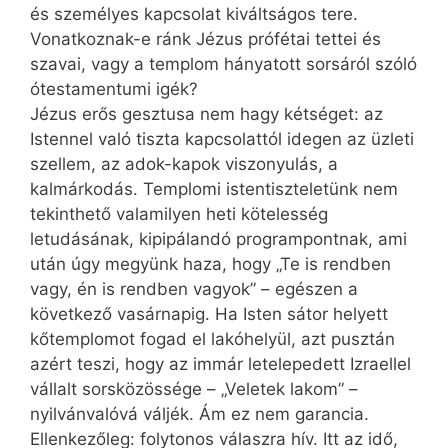
és személyes kapcsolat kiváltságos tere.
Vonatkoznak-e ránk Jézus prófétai tettei és
szavai, vagy a templom hányatott sorsáról szóló
ótestamentumi igék?
Jézus erős gesztusa nem hagy kétséget: az
Istennel való tiszta kapcsolattól idegen az üzleti
szellem, az adok-kapok viszonyulás, a
kalmárkodás. Templomi istentiszteletünk nem
tekinthető valamilyen heti kötelesség
letudásának, kipipálandó programpontnak, ami
után úgy megyünk haza, hogy „Te is rendben
vagy, én is rendben vagyok” – egészen a
következő vasárnapig. Ha ­Isten sátor helyett
kőtemplomot fogad el lakóhelyül, azt pusztán
azért teszi, hogy az immár letelepedett Izraellel
vállalt sorsközössége – „Veletek lakom” –
nyilvánvalóvá váljék. Ám ez nem garancia.
Ellenkezőleg: folytonos válaszra hív. Itt az idő,