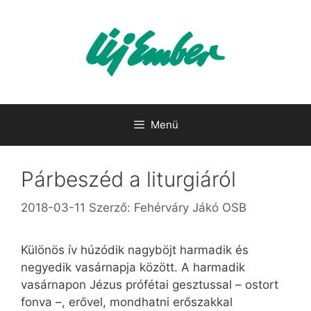
Kilépés
a
tartalomba
Menü
Párbeszéd a liturgiáról
2018-03-11
Szerző:
Fehérváry Jákó OSB
Különös ív húzódik nagyböjt harmadik és
negyedik vasárnapja között. A harmadik
vasárnapon ­Jézus prófétai gesztussal – ostort
fonva –, erővel, mondhatni erőszakkal