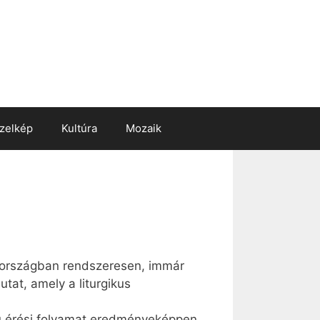
zelkép
Kultúra
Mozaik
zországban rendszeresen, immár
utat, amely a liturgikus
zú érési folyamat eredményeképpen.