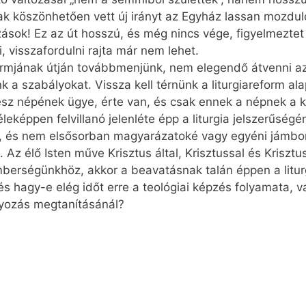
k köszönhetően vett új irányt az Egyház lassan mozdul
zások! Ez az út hosszú, és még nincs vége, figyelmezte
i, visszafordulni rajta már nem lehet.
formjának útján továbbmenjünk, nem elegendő átvenni az 
a szabályokat. Vissza kell térnünk a liturgiareform ala
 egész népének ügye, érte van, és csak ennek a népnek 
leképpen felvillanó jelenléte épp a liturgia jelszerűségé
ga, és nem elsősorban magyarázatoké vagy egyéni jámbo
. Az élő Isten műve Krisztus által, Krisztussal és Kriszt
emberségünkhöz, akkor a beavatásnak talán éppen a lit
, és hagy-e elég időt erre a teológiai képzés folyamata,
yozás megtanításánál?