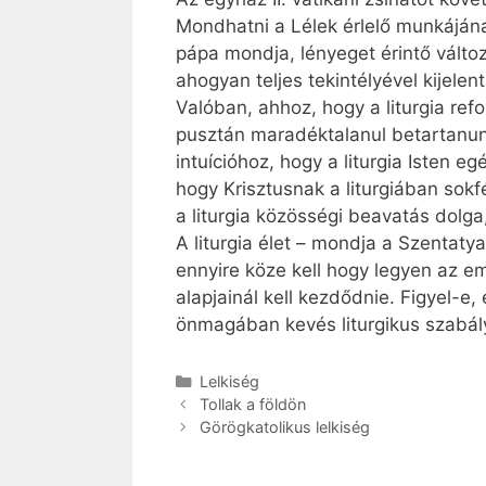
Mondhatni a Lélek érlelő munkájána
pápa mondja, lényeget érintő válto
ahogyan teljes tekintélyével kijelent
Valóban, ahhoz, hogy a liturgia re
pusztán maradéktalanul betartanunk 
intuícióhoz, hogy a liturgia Isten
hogy Krisztusnak a liturgiában sokfé
a liturgia közösségi beavatás dol
A liturgia élet – mondja a Szentatya
ennyire köze kell hogy legyen az 
alapjainál kell kezdődnie. Figyel-e
önmagában kevés liturgikus szabál
Kategória
Lelkiség
Tollak a földön
Görögkatolikus lelkiség