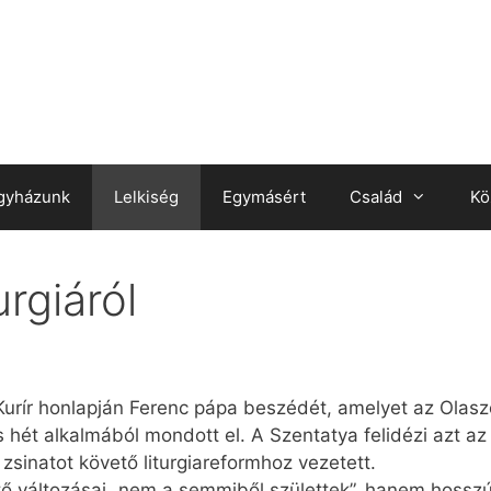
gyházunk
Lelkiség
Egymásért
Család
Kö
rgiáról
urír honlapján Ferenc pápa beszédét, amelyet az Olas
 hét alkalmából mondott el. A Szentatya felidézi azt az 
 zsinatot követő liturgiareformhoz vezetett.
vető változásai „nem a semmiből születtek”, hanem hoss