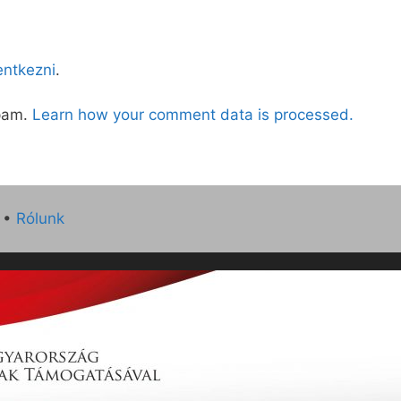
lentkezni
.
spam.
Learn how your comment data is processed.
•
Rólunk