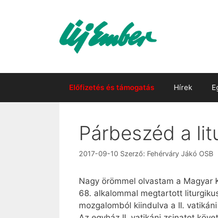
Kilépés
a
tartalomba
Előfizetés és támogatás
Hírek
E
Párbeszéd a litu
2017-09-10
Szerző:
Fehérváry Jákó OSB
Nagy örömmel olvastam a Magyar K
68. alkalommal megtartott liturgikus
mozgalomból kiindulva a II. vatikáni
Az egyház II. vatikáni zsinatot kö