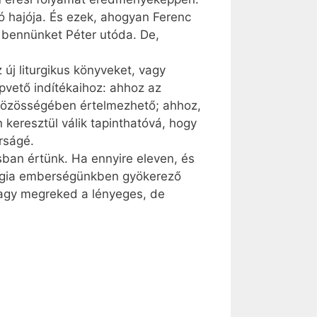
ó hajója. És ezek, ahogyan Ferenc
t bennünket Péter utóda. De,
új liturgikus könyveket, vagy
pvető indítékaihoz: ahhoz az
a közösségében értelmezhető; ahhoz,
n keresztül válik tapinthatóvá, hogy
rságé.
usban értünk. Ha ennyire eleven, és
urgia emberségünkben gyökerező
 vagy megreked a lényeges, de