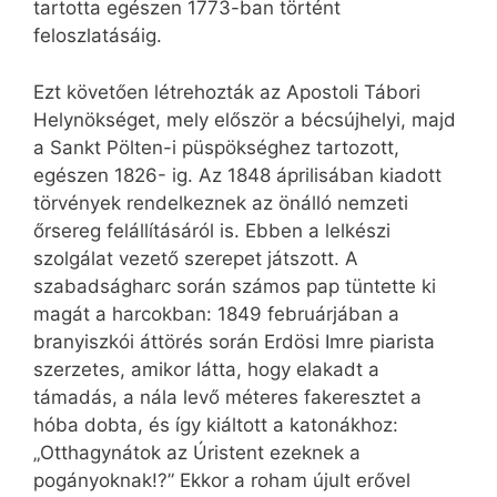
tartotta egészen 1773-ban történt
feloszlatásáig.
Ezt követően létrehozták az Apostoli Tábori
Helynökséget, mely először a bécsújhelyi, majd
a Sankt Pölten-i püspökséghez tartozott,
egészen 1826- ig. Az 1848 áprilisában kiadott
törvények rendelkeznek az önálló nemzeti
őrsereg felállításáról is. Ebben a lelkészi
szolgálat vezető szerepet játszott. A
szabadságharc során számos pap tüntette ki
magát a harcokban: 1849 februárjában a
branyiszkói áttörés során Erdösi Imre piarista
szerzetes, amikor látta, hogy elakadt a
támadás, a nála levő méteres fakeresztet a
hóba dobta, és így kiáltott a katonákhoz:
„Otthagynátok az Úristent ezeknek a
pogányoknak!?” Ekkor a roham újult erővel