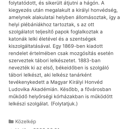
folytatódott, és sikerült átjutni a hágón. A
kiegyezés után megalakult a királyi honvédség,
amelynek alakulatai helyben állomásoztak, így a
helyi plébániákhoz tartoztak, s az ott
szolgálatot teljesítő papok foglalkoztak a
katonák lelki életével és a szentségek
kiszolgáltatásával. Egy 1869-ben kiadott
rendelet értelmében csak mozgósítás esetén
szerveztek tábori lelkészetet. 1883-ban
nevezték ki az első, békeidőben is szolgáló
tábori lelkészt, aki lelkész tanárként
tevékenykedett a Magyar Királyi Honvéd
Ludovika Akadémián. Később, a fővárosban
működő helyőrségi kórházakban is működött
lelkészi szolgálat. (Folytatjuk.)
Kategória
Közelkép