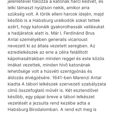
jelenlétével fokozza a katonák harci kedvét, és
lelki támaszt nyújtson nekik, amikor arra
szükség volt. A török elleni harcok idején, majd
később is a Habsburg uralkodók sokat tettek
azért, hogy katonáik gyakorolhassák vallásukat
a hadjáratok alatt is. Már I. Ferdinánd Brus
Antal személyében generalis vicarioust
nevezett ki az általa vezetett seregben. Az
ezredlelkészek az erre a célra felállított
kápolnasátrakban minden reggel és este közös
imákat vezettek, minden hívő katonának
lehetősége volt a húsvéti szentgyónás és
áldozás elvégzésére. 1641-ben Marenzi Antal
kiadta A tábori lelkészek szervezeti szabályzata
című összefoglaló művét is. Két esztendővel
később, egy pápai breve a tábori lelkészet
vezetését a jezsuita rend kezébe adta a
Habsburg Birodalomban. A rend ezt meg is