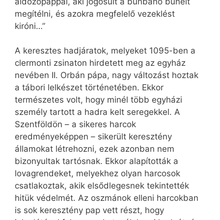
áldozópappal, aki jogosult a bűnbánó bűneit
megítélni, és azokra megfelelő vezeklést
kiróni…”
A keresztes hadjáratok, melyeket 1095-ben a
clermonti zsinaton hirdetett meg az egyház
nevében II. Orbán pápa, nagy változást hoztak
a tábori lelkészet történetében. Ekkor
természetes volt, hogy minél több egyházi
személy tartott a hadra kelt seregekkel. A
Szentföldön – a sikeres harcok
eredményeképpen – sikerült keresztény
államokat létrehozni, ezek azonban nem
bizonyultak tartósnak. Ekkor alapították a
lovagrendeket, melyekhez olyan harcosok
csatlakoztak, akik elsődlegesnek tekintették
hitük védelmét. Az oszmánok elleni harcokban
is sok keresztény pap vett részt, hogy