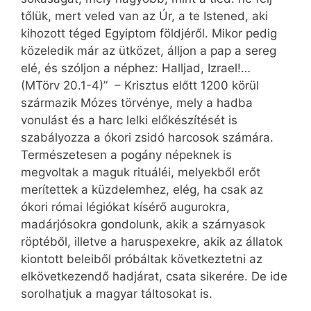
tőlük, mert veled van az Úr, a te Istened, aki
kihozott téged Egyiptom földjéről. Mikor pedig
közeledik már az ütközet, álljon a pap a sereg
elé, és szóljon a néphez: Halljad, Izrael!…
(MTörv 20.1-4)” – Krisztus előtt 1200 körül
származik Mózes törvénye, mely a hadba
vonulást és a harc lelki előkészítését is
szabályozza a ókori zsidó harcosok számára.
Természetesen a pogány népeknek is
megvoltak a maguk rituáléi, melyekből erőt
merítettek a küzdelemhez, elég, ha csak az
ókori római légiókat kísérő augurokra,
madárjósokra gondolunk, akik a szárnyasok
röptéből, illetve a haruspexekre, akik az állatok
kiontott beleiből próbáltak következtetni az
elkövetkezendő hadjárat, csata sikerére. De ide
sorolhatjuk a magyar táltosokat is.