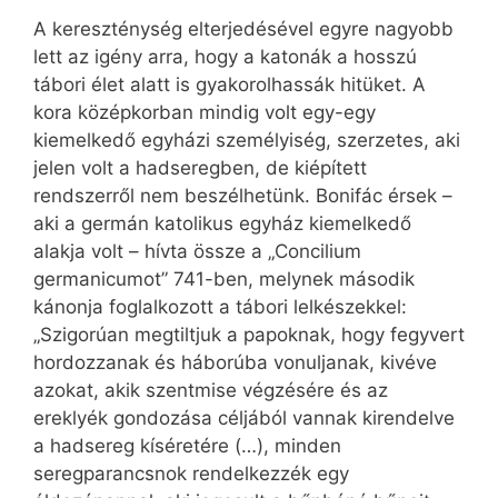
A kereszténység elterjedésével egyre nagyobb
lett az igény arra, hogy a katonák a hosszú
tábori élet alatt is gyakorolhassák hitüket. A
kora középkorban mindig volt egy-egy
kiemelkedő egyházi személyiség, szerzetes, aki
jelen volt a hadseregben, de kiépített
rendszerről nem beszélhetünk. Bonifác érsek –
aki a germán katolikus egyház kiemelkedő
alakja volt – hívta össze a „Concilium
germanicumot” 741-ben, melynek második
kánonja foglalkozott a tábori lelkészekkel:
„Szigorúan megtiltjuk a papoknak, hogy fegyvert
hordozzanak és háborúba vonuljanak, kivéve
azokat, akik szentmise végzésére és az
ereklyék gondozása céljából vannak kirendelve
a hadsereg kíséretére (…), minden
seregparancsnok rendelkezzék egy