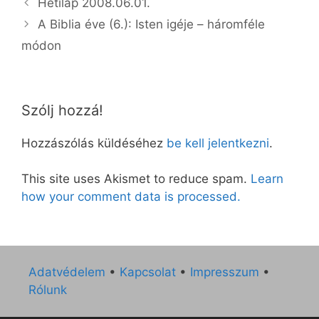
Hetilap 2008.06.01.
A Biblia éve (6.): Isten igéje – háromféle
módon
Szólj hozzá!
Hozzászólás küldéséhez
be kell jelentkezni
.
This site uses Akismet to reduce spam.
Learn
how your comment data is processed.
Adatvédelem
•
Kapcsolat
•
Impresszum
•
Rólunk