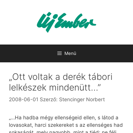
Kilépés
a
tartalomba
Menü
„Ott voltak a derék tábori
lelkészek mindenütt…”
2008-06-01
Szerző:
Stencinger Norbert
„…Ha hadba mégy ellenségeid ellen, s látod a
lovasokat, harci szekereket s az ellenséges had
sokaságát, mely nagyobb, mint a tiéd: ne félj