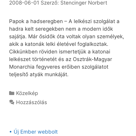
2008-06-01
Szerző:
Stencinger Norbert
Papok a hadseregben – A lelkészi szolgálat a
hadra kelt seregekben nem a modern idők
sajátja. Már ősidők óta voltak olyan személyek,
akik a katonák lelki életével foglalkoztak.
Cikkünkben röviden ismertetjük a katonai
lelkészet történetét és az Osztrák-Magyar
Monarchia fegyveres erőiben szolgálatot
teljesítő atyák munkáját.
Kategória
Közelkép
Hozzászólás
• Új Ember webbolt