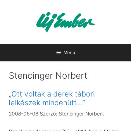
Kilépés
a
tartalomba
Menü
Stencinger Norbert
„Ott voltak a derék tábori
lelkészek mindenütt…”
2008-06-08
Szerző:
Stencinger Norbert