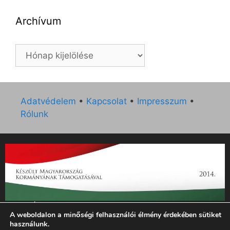
Archívum
Archívum
Adatvédelem
•
Kapcsolat
•
Impresszum
•
Rólunk
„Az Új Ember katolikus hetilap 2014. évi működésének
A weboldalon a minőségi felhasználói élmény érdekében sütiket
támogatását az EGYH-KCP-14-P-0121 sz. támogatási
használunk.
szerződés keretében 3 000 000 Ft összegben támogatta az