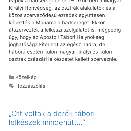
Papok a hadseregben (2.) – 1914-ben a Magyar
Királyi Honvédség, az osztrák alakulatok és a
közös szerveződésű ezredek együttesen
képezték a Monarchia hadseregét. Ekkor
átszervezték a lelkészi szolgálatot is, mégpedig
úgy, hogy az Apostoli Tábori Helynökség
joghatósága kiterjedt az egész hadra, de
háború esetén külön magyar királyi és külön
osztrák császári lelkészetet kellett szerveznie.
Kategória
Közelkép
Hozzászólás
„Ott voltak a derék tábori
lelkészek mindenütt…”